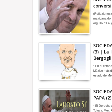
conversi
(Reflexiones s
mexicana domi
orgullo * La 
SOCIEDA
(3) | La 
Bergogli
* En el estad
México más de
estado de Mé
SOCIEDA
PAPA (2)
* El Derecho 
Toluca, Méx. 