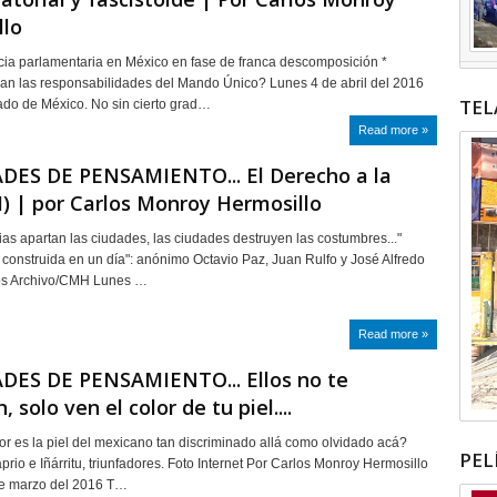
llo
ia parlamentaria en México en fase de franca descomposición *
n las responsabilidades del Mando Único? Lunes 4 de abril del 2016
TEL
do de México. No sin cierto grad…
Read more »
DES DE PENSAMIENTO... El Derecho a la
I) | por Carlos Monroy Hermosillo
cias apartan las ciudades, las ciudades destruyen las costumbres..."
construida en un día": anónimo Octavio Paz, Juan Rulfo y José Alfredo
os Archivo/CMH Lunes …
Read more »
DES DE PENSAMIENTO... Ellos no te
 solo ven el color de tu piel....
or es la piel del mexicano tan discriminado allá como olvidado acá?
PEL
rio e Iñárritu, triunfadores. Foto Internet Por Carlos Monroy Hermosillo
de marzo del 2016 T…