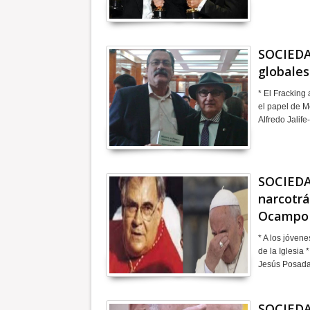
SOCIEDA
globales
* El Fracking
el papel de M
Alfredo Jalif
SOCIEDA
narcotrá
Ocampo 
* A los jóvene
de la Iglesia
Jesús Posad
SOCIEDA