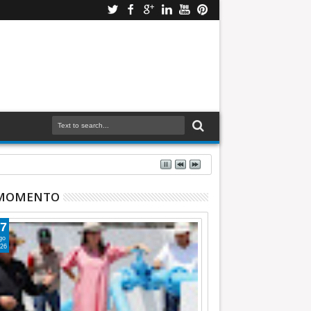
 INFORMATIVA
 MOMENTO
7
go
26