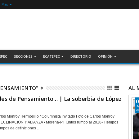
Más
EPEC
SECCIONES
ECATEPEC
DIRECTORIO
OPINIÓN
lo laboral en sus juventudes; inauguran Feria de Empleo y Emprendedores 2026 +Video |
 PENSAMIENTO"
AL
des de Pensamiento… | La soberbia de López
0
A
20
onroy Hermosillo / Columnista invitado Foto de Carlos Monroy
DECLINACIÓN Y ALIANZA • Morena-PT juntos rumbo al 2018• Tiempos
tiempos de definiciones …