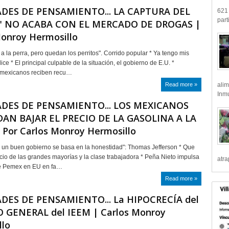
DES DE PENSAMIENTO... LA CAPTURA DEL
621 
part
" NO ACABA CON EL MERCADO DE DROGAS |
Monroy Hermosillo
a la perra, pero quedan los perritos". Corrido popular * Ya tengo mis
ce * El principal culpable de la situación, el gobierno de E.U. *
 mexicanos reciben recu…
alim
Read more »
Inmu
DES DE PENSAMIENTO... LOS MEXICANOS
N BAJAR EL PRECIO DE LA GASOLINA A LA
 Por Carlos Monroy Hermosillo
e un buen gobierno se basa en la honestidad": Thomas Jefferson * Que
cio de las grandes mayorías y la clase trabajadora * Peña Nieto impulsa
atr
de Pemex en EU en fa…
Read more »
DES DE PENSAMIENTO... La HIPOCRECÍA del
 GENERAL del IEEM | Carlos Monroy
llo