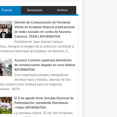
Popular
Semanario
Archivo
Director de Comunicación de Fernando
Vilchis en Ecatepec financió publicaciones
en redes sociales en contra de Azucena
Cisneros: TEEM | INFORMATIVA
Finalidad de Juan Gabriel Salazar
ínez, denigrar la imagen de la entonces candidata a
residencia Municipal de Ecatepec de Morelos, A...
Azucena Cisneros supervisa demolición
de construcciones ilegales en zona federal
INFORMATIVA
Con maquinaria pesada, trabajadores
derriban rejas y bardas, además de dos
rtos usados como bodega para los negocios
gulares NOTA ...
El 9 de agosto inicia Jornada Nacional de
Reforestación: presidenta Sheinbaum
+Video INFORMATIVA
La Jornada cubrirá 32 mil 184 hectáreas