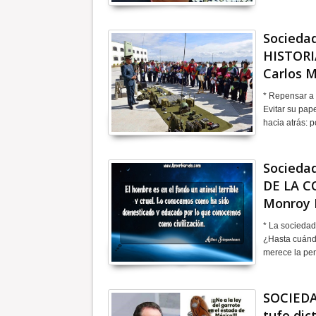
Sociedad
HISTORI
Carlos 
* Repensar a 
Evitar su pape
hacia atrás: 
Socieda
DE LA C
Monroy 
* La sociedad
¿Hasta cuándo
merece la pe
SOCIEDA
tufo dic