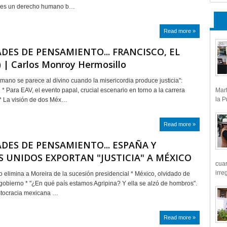
 es un derecho humano b…
Read more »
DES DE PENSAMIENTO... FRANCISCO, EL
) | Carlos Monroy Hermosillo
umano se parece al divino cuando la misericordia produce justicia":
 Para EAV, el evento papal, crucial escenario en torno a la carrera
Mart
la P
* La visión de dos Méx…
Read more »
DES DE PENSAMIENTO... ESPAÑA Y
 UNIDOS EXPORTAN "JUSTICIA" A MÉXICO
cua
irre
 elimina a Moreira de la sucesión presidencial * México, olvidado de
 gobierno * "¿En qué país estamos Agripina? Y ella se alzó de hombros".
stocracia mexicana …
Read more »