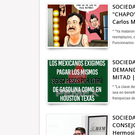
SOCIEDA
"CHAPO
Carlos 
* "Ya mataron 
reemplazos, di
Funcionarios
SOCIEDA
DEMANDA
MITAD |
* "La clave d
sea en benefi
franquicias 
SOCIEDA
CONSEJO
Hermosi