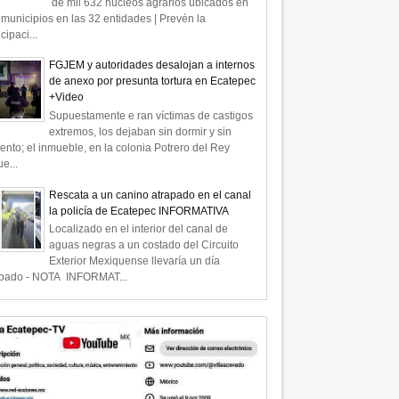
de mil 632 núcleos agrarios ubicados en
municipios en las 32 entidades | Prevén la
icipaci...
FGJEM y autoridades desalojan a internos
de anexo por presunta tortura en Ecatepec
+Video
Supuestamente e ran víctimas de castigos
extremos, los dejaban sin dormir y sin
ento; el inmueble, en la colonia Potrero del Rey
e...
Rescata a un canino atrapado en el canal
la policía de Ecatepec INFORMATIVA
Localizado en el interior del canal de
aguas negras a un costado del Circuito
Exterior Mexiquense llevaría un día
apado - NOTA INFORMAT...