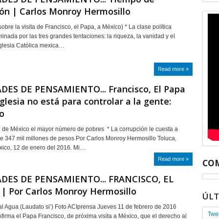
ón | Carlos Monroy Hermosillo
obre la visita de Francisco, el Papa, a México) * La clase política
nada por las tres grandes tentaciones: la riqueza, la vanidad y el
Iglesia Católica mexica…
Read more »
DES DE PENSAMIENTO... Francisco, El Papa
Iglesia no está para controlar a la gente:
o
o de México el mayor número de pobres * La corrupción le cuesta a
 347 mil millones de pesos Por Carlos Monroy Hermosillo Toluca,
xico, 12 de enero del 2016. Mi…
Read more »
COM
DES DE PENSAMIENTO... FRANCISCO, EL
 | Por Carlos Monroy Hermosillo
ÚL
al Agua (Laudato si’) Foto ACIprensa Jueves 11 de febrero de 2016
Twe
Afirma el Papa Francisco, de próxima visita a México, que el derecho al