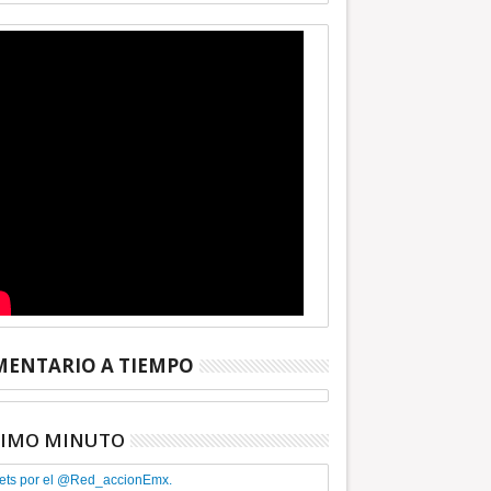
ENTARIO A TIEMPO
TIMO MINUTO
ets por el @Red_accionEmx.