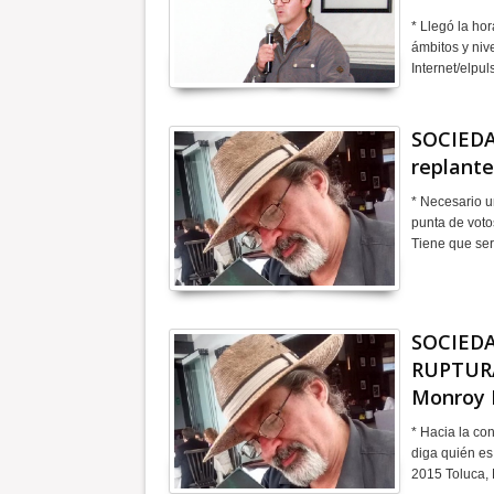
* Llegó la ho
ámbitos y niv
Internet/elp
SOCIEDA
replante
* Necesario un
punta de voto
Tiene que se
SOCIEDA
RUPTURA
Monroy 
* Hacia la co
diga quién es
2015 Toluca,