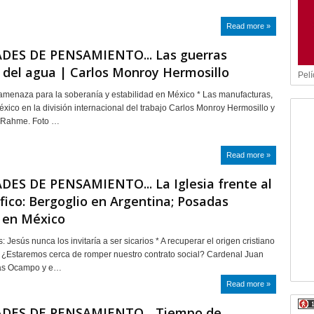
Read more »
DES DE PENSAMIENTO... Las guerras
 del agua | Carlos Monroy Hermosillo
Pelí
 amenaza para la soberanía y estabilidad en México * Las manufacturas,
éxico en la división internacional del trabajo Carlos Monroy Hermosillo y
e-Rahme. Foto …
Read more »
DES DE PENSAMIENTO... La Iglesia frente al
fico: Bergoglio en Argentina; Posadas
en México
s: Jesús nunca los invitaría a ser sicarios * A recuperar el origen cristiano
 * ¿Estaremos cerca de romper nuestro contrato social? Cardenal Juan
as Ocampo y e…
Read more »
DES DE PENSAMIENTO... Tiempo de