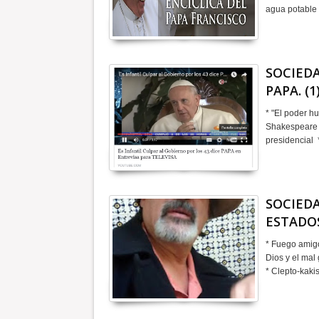
agua potable
SOCIEDA
PAPA. (1
* "El poder h
Shakespeare *
presidencial 
SOCIEDA
ESTADOS
* Fuego amigo
Dios y el mal
* Clepto-kaki