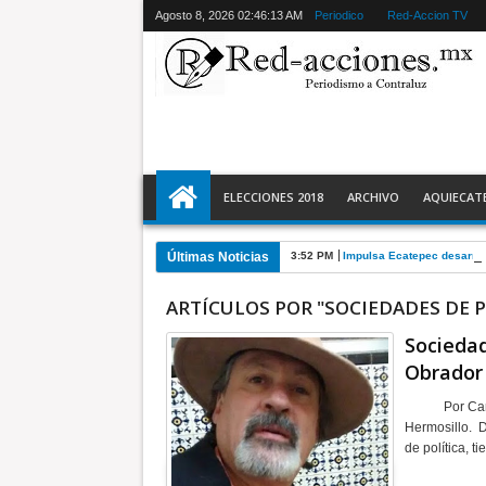
Agosto 8, 2026
02:46:14 AM
Periodico
Red-Accion TV
ELECCIONES 2018
ARCHIVO
AQUIECAT
Últimas Noticias
3:52 PM
Impulsa Ecatepec desarrol
ARTÍCULOS POR "SOCIEDADES DE
Socieda
Obrador
Por Carlos M
Hermosillo. 
de política, 