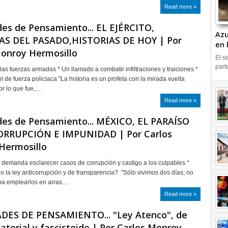
Read more »
es de Pensamiento... EL EJÉRCITO,
Azu
AS DEL PASADO,HISTORIAS DE HOY | Por
en 
Monroy Hermosillo
IN
El s
part
las fuerzas armadas * Un llamado a combatir infiltraciones y traiciones *
l de fuerza policiaca "La historia es un profeta con la mirada vuelta
por lo que fue,…
Read more »
des de Pensamiento... MÉXICO, EL PARAÍSO
ORRUPCIÓN E IMPUNIDAD | Por Carlos
Hermosillo
 demanda esclarecer casos de corrupción y castigo a los culpables *
 la ley anticorrupción y de transparencia? "Sólo vivimos dos días; no
na emplearlos en arras…
Read more »
DES DE PENSAMIENTO... "Ley Atenco", de
tatorial y fascistoide | Por Carlos Monroy