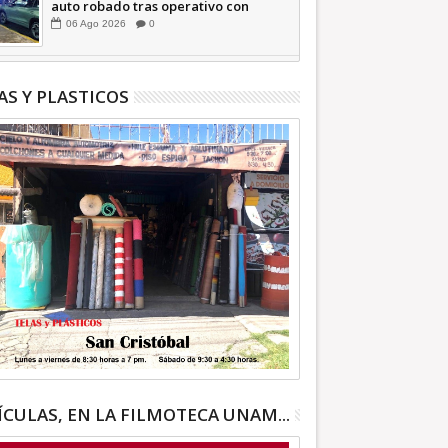
auto robado tras operativo con
Tecámac +Video | INFORMATIVA
06
Ago
2026
0
AS Y PLASTICOS
ÍCULAS, EN LA FILMOTECA UNAM...