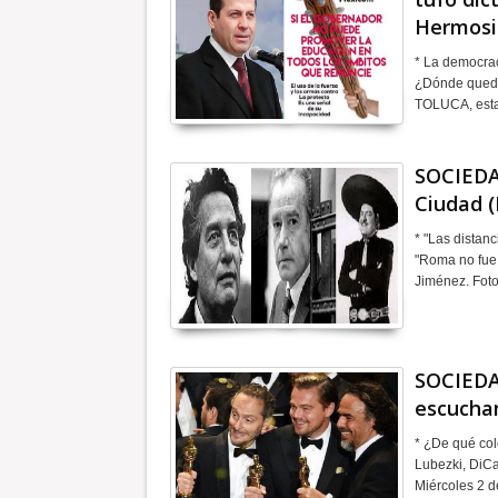
Hermosi
* La democrac
¿Dónde queda
TOLUCA, esta
SOCIEDA
Ciudad (
* "Las distan
"Roma no fue 
Jiménez. Fot
SOCIEDA
escuchan,
* ¿De qué col
Lubezki, DiCap
Miércoles 2 