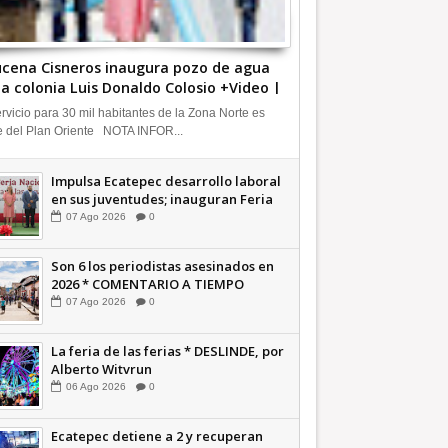
cena Cisneros inaugura pozo de agua
la colonia Luis Donaldo Colosio +Video |
FORMATIVA
ervicio para 30 mil habitantes de la Zona Norte es
e del Plan Oriente NOTA INFOR...
Impulsa Ecatepec desarrollo laboral
en sus juventudes; inauguran Feria
de Empleo y Emprendedores 2026
07
Ago
2026
0
+Video | INFORMATIVA
Son 6 los periodistas asesinados en
2026 * COMENTARIO A TIEMPO
07
Ago
2026
0
La feria de las ferias * DESLINDE, por
Alberto Witvrun
06
Ago
2026
0
Ecatepec detiene a 2 y recuperan