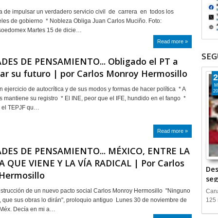
ra de impulsar un verdadero servicio civil de carrera en todos los
eles de gobierno * Nobleza Obliga Juan Carlos Muciño. Foto:
ulsoedomex Martes 15 de dicie…
Read more »
SEG
DES DE PENSAMIENTO... Obligado el PT a
ar su futuro | por Carlos Monroy Hermosillo
2
M
 ejercicio de autocrítica y de sus modos y formas de hacer política * A
20
s mantiene su registro * El INE, peor que el IFE, hundido en el fango *
r el TEPJF qu…
Read more »
DES DE PENSAMIENTO... MÉXICO, ENTRE LA
 QUE VIENE Y LA VÍA RADICAL | Por Carlos
Des
Hermosillo
seg
nstrucción de un nuevo pacto social Carlos Monroy Hermosillo "Ninguno
Cana
, que sus obras lo dirán", proloquio antiguo Lunes 30 de noviembre de
125 
 Méx. Decía en mi a…