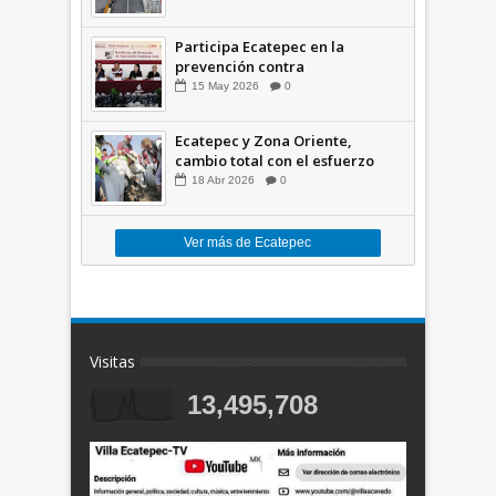
Participa Ecatepec en la
prevención contra
inundaciones en el Valle de
15
May
2026
0
México +VID
Ecatepec y Zona Oriente,
cambio total con el esfuerzo
conjunto: Azucena; retiran 21
18
Abr
2026
0
toneladas de basura *Video
Ver más de Ecatepec
Visitas
13,495,708