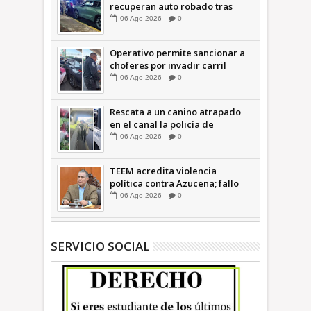
recuperan auto robado tras
operativo con Tecámac +Video
06
Ago
2026
0
| INFORMATIVA
Operativo permite sancionar a
choferes por invadir carril
confinado: Ecatepec +Video |
06
Ago
2026
0
INFORMATIVA
Rescata a un canino atrapado
en el canal la policía de
Ecatepec INFORMATIVA
06
Ago
2026
0
TEEM acredita violencia
política contra Azucena; fallo
confirma guerra sucia: Octavio
06
Ago
2026
0
Martínez INFORMATIVA
SERVICIO SOCIAL