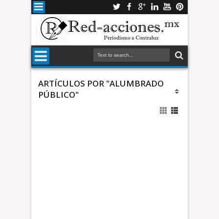
ARTÍCULOS POR "ALUMBRADO
PÚBLICO"
n
a
A
C
C
c
C
a
a