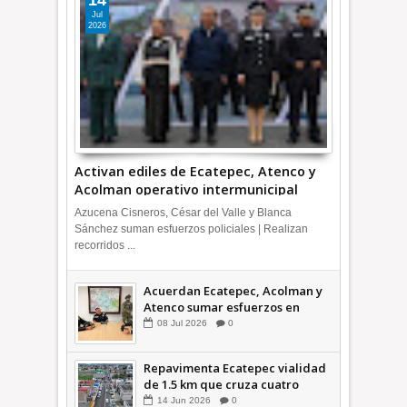
Jul
2026
Activan ediles de Ecatepec, Atenco y
Acolman operativo intermunicipal
Azucena Cisneros, César del Valle y Blanca
Sánchez suman esfuerzos policiales | Realizan
recorridos ...
Acuerdan Ecatepec, Acolman y
Atenco sumar esfuerzos en
seguridad
08
Jul
2026
0
Repavimenta Ecatepec vialidad
de 1.5 km que cruza cuatro
comunidades +Video
14
Jun
2026
0