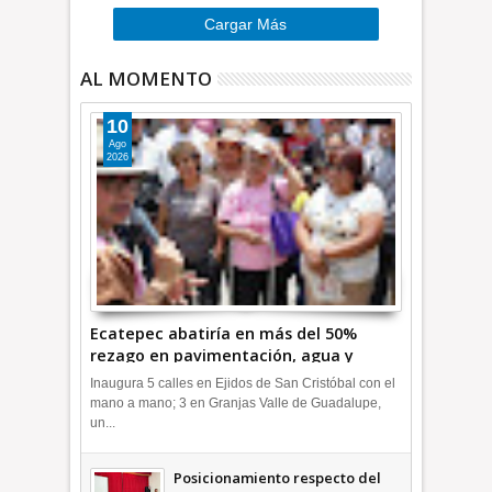
Cargar Más
AL MOMENTO
10
Ago
2026
Ecatepec abatiría en más del 50%
rezago en pavimentación, agua y
drenaje; lleva el 20: ACC +Videos |
Inaugura 5 calles en Ejidos de San Cristóbal con el
INFORMA
mano a mano; 3 en Granjas Valle de Guadalupe,
un...
Posicionamiento respecto del