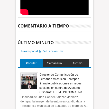
COMENTARIO A TIEMPO
ÚLTIMO MINUTO
Tweets por el @Red_accionEmx.
Popular
Semanario
Archivo
Director de Comunicación de
Fernando Vilchis en Ecatepec
financió publicaciones en redes
sociales en contra de Azucena
Cisneros: TEEM | INFORMATIVA
Finalidad de Juan Gabriel Salazar Martínez,
denigrar la imagen de la entonces candidata a la
Presidencia Municipal de Ecatepec de Morelos, A...