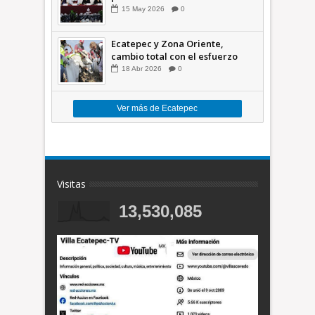
inundaciones en el Valle de
15
May
2026
0
México +VID
Ecatepec y Zona Oriente,
cambio total con el esfuerzo
conjunto: Azucena; retiran 21
18
Abr
2026
0
toneladas de basura *Video
Ver más de Ecatepec
Visitas
13,530,085