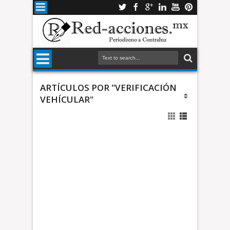
ARTÍCULOS POR "VERIFICACIÓN
VEHÍCULAR"
I
C
A
C
I
Ó
*
N
C