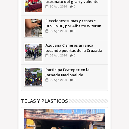
asesinato del gran y valiente
colega, Francisco Alejandro
10
Ago
2026
0
Leyva Aguilar * COMENTARIO A
TIEMPO
Elecciones: sumas y restas *
DESLINDE, por Alberto Witvrun
09
Ago
2026
0
Azucena Cisneros arranca
tocando puertas de la Cruzada
Violeta en la Colosio +Video |
09
Ago
2026
0
INFORMA
Participa Ecatepec en la
Jornada Nacional de
Reforestación; plantan 3 mil
09
Ago
2026
0
árboles + Video | INFORMA
TELAS Y PLASTICOS