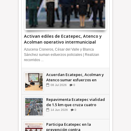
Activan ediles de Ecatepec, Atenco y
Acolman operativo intermunicipal
Azucena Cisneros, César del Valle y Blanca
Sánchez suman esfuerzos policiales | Realizan
recorridos ...
Acuerdan Ecatepec, Acolman y
Atenco sumar esfuerzos en
seguridad
08
Jul
2026
0
Repavimenta Ecatepec vialidad
de 1.5 km que cruza cuatro
comunidades +Video
14
Jun
2026
0
Participa Ecatepec en la
prevención contra