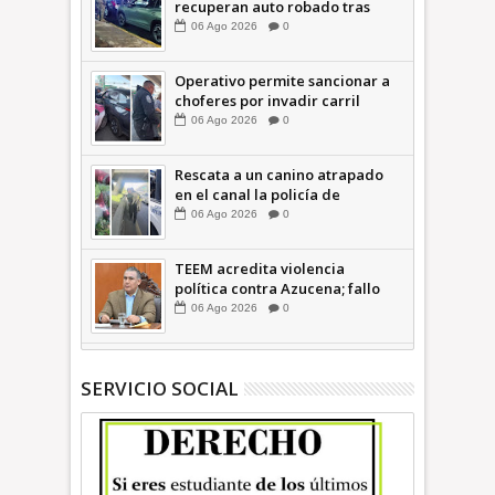
recuperan auto robado tras
operativo con Tecámac +Video
06
Ago
2026
0
| INFORMATIVA
Operativo permite sancionar a
choferes por invadir carril
confinado: Ecatepec +Video |
06
Ago
2026
0
INFORMATIVA
Rescata a un canino atrapado
en el canal la policía de
Ecatepec INFORMATIVA
06
Ago
2026
0
TEEM acredita violencia
política contra Azucena; fallo
confirma guerra sucia: Octavio
06
Ago
2026
0
Martínez INFORMATIVA
SERVICIO SOCIAL