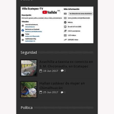
Seguridad
Acuchilla a taxista ex convicto en
S. M. Chiconautla, en Ecatepec
0
19
Jun
2017
Hallan cadáver de mujer en
Chimalhuacán
25
Jun
2017
1
Política