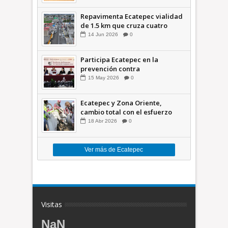
Repavimenta Ecatepec vialidad
de 1.5 km que cruza cuatro
comunidades +Video
14
Jun
2026
0
Participa Ecatepec en la
prevención contra
inundaciones en el Valle de
15
May
2026
0
México +VID
Ecatepec y Zona Oriente,
cambio total con el esfuerzo
conjunto: Azucena; retiran 21
18
Abr
2026
0
toneladas de basura *Video
Ver más de Ecatepec
Visitas
NaN