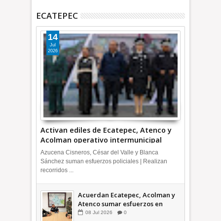
ECATEPEC
14
Jul
2026
Activan ediles de Ecatepec, Atenco y
Acolman operativo intermunicipal
Azucena Cisneros, César del Valle y Blanca
Sánchez suman esfuerzos policiales | Realizan
recorridos ...
Acuerdan Ecatepec, Acolman y
Atenco sumar esfuerzos en
seguridad
08
Jul
2026
0