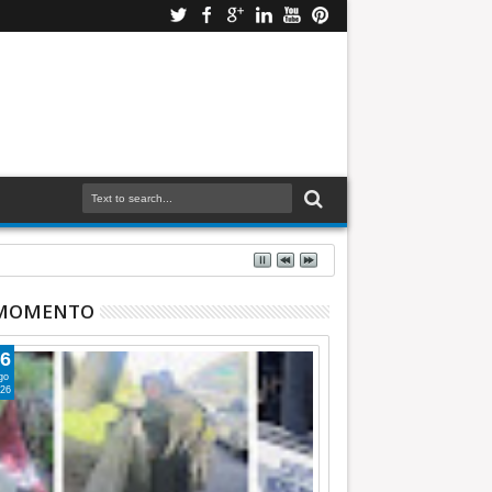
 MOMENTO
6
go
26