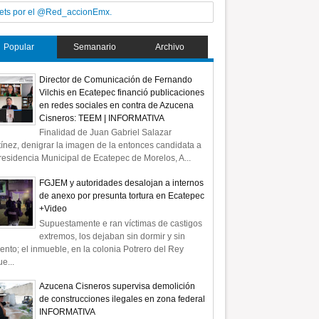
ets por el @Red_accionEmx.
Popular
Semanario
Archivo
Director de Comunicación de Fernando
Vilchis en Ecatepec financió publicaciones
en redes sociales en contra de Azucena
Cisneros: TEEM | INFORMATIVA
Finalidad de Juan Gabriel Salazar
ínez, denigrar la imagen de la entonces candidata a
residencia Municipal de Ecatepec de Morelos, A...
FGJEM y autoridades desalojan a internos
de anexo por presunta tortura en Ecatepec
+Video
Supuestamente e ran víctimas de castigos
extremos, los dejaban sin dormir y sin
ento; el inmueble, en la colonia Potrero del Rey
e...
Azucena Cisneros supervisa demolición
de construcciones ilegales en zona federal
INFORMATIVA