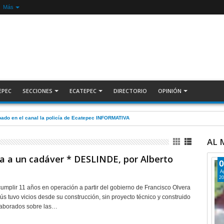
Más
EPEC
SECCIONES
ECATEPEC
DIRECTORIO
OPINIÓN
pado en el canal la policía de Ecatepec INFORMATIVA
AL
a a un cadáver * DESLINDE, por Alberto
0
A
20
cumplir 11 años en operación a partir del gobierno de Francisco Olvera
ús tuvo vicios desde su construcción, sin proyecto técnico y construido
laborados sobre las…