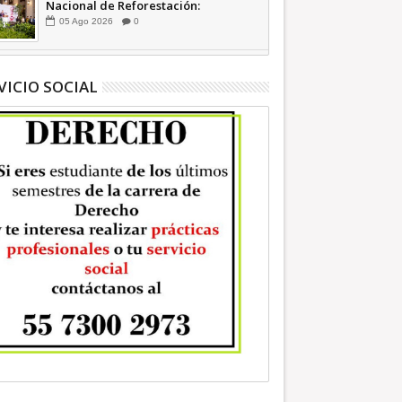
Nacional de Reforestación:
presidenta Sheinbaum +Video
05
Ago
2026
0
INFORMATIVA
VICIO SOCIAL