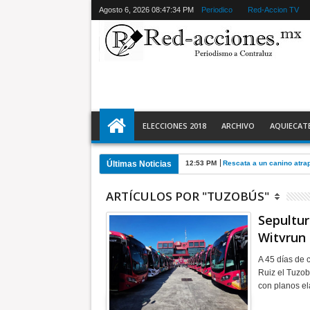
Agosto 6, 2026
08:47:35 PM
Periodico
Red-Accion TV
ELECCIONES 2018
ARCHIVO
AQUIECAT
Últimas Noticias
12:53 PM
Rescata a un canino atra
ARTÍCULOS POR "TUZOBÚS"
Sepultur
Witvrun
A 45 días de 
Ruiz el Tuzob
con planos e