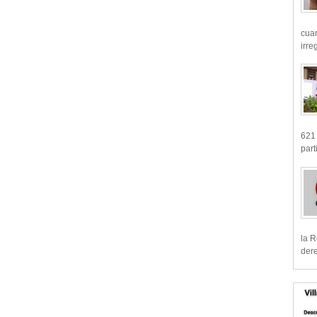
cua
irre
621 
part
la R
dere