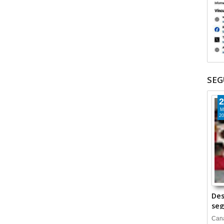
SEG
2
M
20
Des
seg
Cana