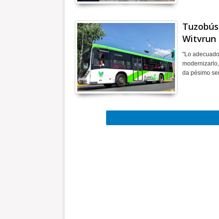
Tuzobús,
Witvrun
"Lo adecuado 
modernizarlo,
da pésimo ser