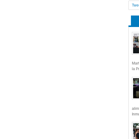
Twe
Mart
la P
alim
Inmu