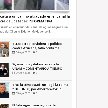
cata a un canino atrapado en el canal la
icía de Ecatepec INFORMATIVA
lizado en el interior del canal de aguas negras a un
ado del Circuito Exterior Mexiquense ll...
TEEM acredita violencia política
contra Azucena; fallo confirma
guerra sucia: Octavio Martínez
06
Ago
2026
0
INFORMATIVA
Sí, amemos y defendamos a la
UNAM + COMENTARIO A TIEMPO
06
Ago
2026
0
Tras la tempestad, no llegó la calma
* DESLINDE, por Alberto Witvrun
OPINIÓN
05
Ago
2026
0
El 9 de agosto inicia Jornada