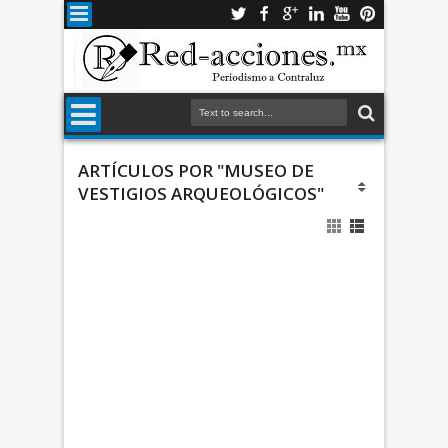
ARTÍCULOS POR "MUSEO DE
VESTIGIOS ARQUEOLÓGICOS"
M
u
s
e
o
d
A
e
l