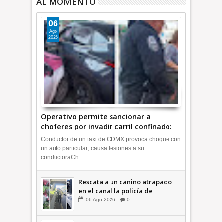
AL MOMENTO
06
Ago
2026
Operativo permite sancionar a
choferes por invadir carril confinado:
Ecatepec +Video | INFORMATIVA
Conductor de un taxi de CDMX provoca choque con
un auto particular; causa lesiones a su
conductoraCh...
Rescata a un canino atrapado
en el canal la policía de
Ecatepec INFORMATIVA
06
Ago
2026
0