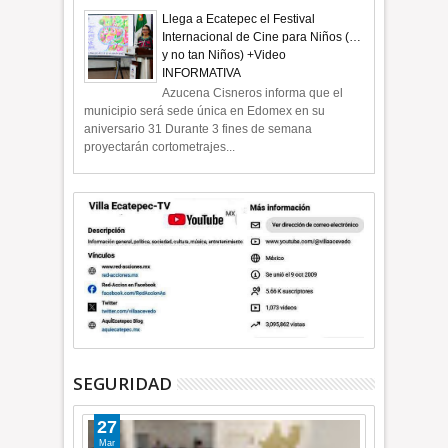
Llega a Ecatepec el Festival
Internacional de Cine para Niños (…
y no tan Niños) +Video
INFORMATIVA
Azucena Cisneros informa que el
municipio será sede única en Edomex en su
aniversario 31 Durante 3 fines de semana
proyectarán cortometrajes...
SEGURIDAD
27
Mar