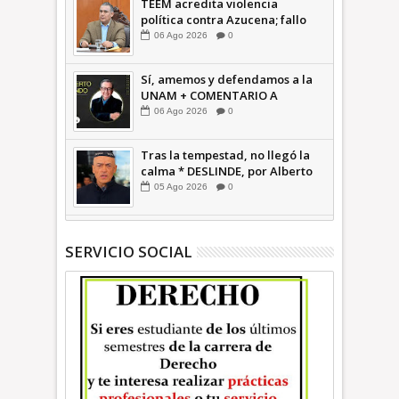
TEEM acredita violencia
política contra Azucena; fallo
confirma guerra sucia: Octavio
06
Ago
2026
0
Martínez INFORMATIVA
Sí, amemos y defendamos a la
UNAM + COMENTARIO A
TIEMPO
06
Ago
2026
0
Tras la tempestad, no llegó la
calma * DESLINDE, por Alberto
Witvrun OPINIÓN
05
Ago
2026
0
SERVICIO SOCIAL