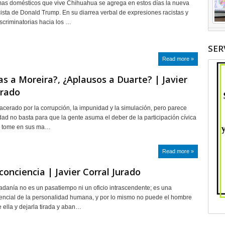
mas domésticos que vive Chihuahua se agrega en estos días la nueva
sta de Donald Trump. En su diarrea verbal de expresiones racistas y
scriminatorias hacia los …
SER
Read more »
as a Moreira?, ¿Aplausos a Duarte? | Javier
urado
lacerado por la corrupción, la impunidad y la simulación, pero parece
dad no basta para que la gente asuma el deber de la participación cívica
ue tome en sus ma…
Read more »
conciencia | Javier Corral Jurado
dadanía no es un pasatiempo ni un oficio intrascendente; es una
ncial de la personalidad humana, y por lo mismo no puede el hombre
 ella y dejarla tirada y aban…