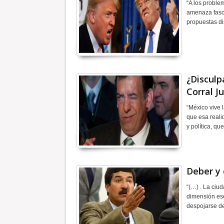
“A los proble
amenaza fasci
propuestas di
¿Disculp
Corral J
“México vive 
que esa reali
y política, q
Deber y 
“(…) . La ciu
dimensión ese
despojarse de