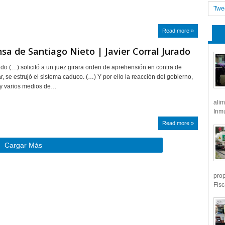
Twe
Read more »
sa de Santiago Nieto | Javier Corral Jurado
do (…) solicitó a un juez girara orden de aprehensión en contra de
, se estrujó el sistema caduco. (…) Y por ello la reacción del gobierno,
 y varios medios de…
alim
Inmu
Read more »
Cargar Más
prop
Fisc