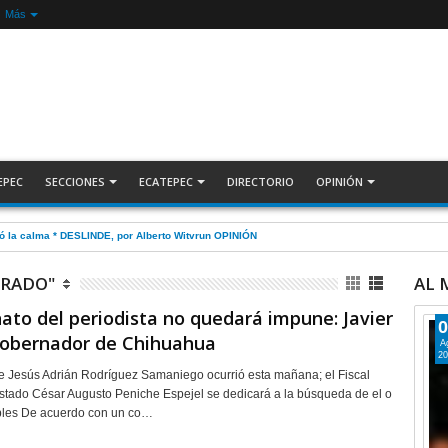
Más
EPEC
SECCIONES
ECATEPEC
DIRECTORIO
OPINIÓN
gó la calma * DESLINDE, por Alberto Witvrun OPINIÓN
URADO"
AL
nato del periodista no quedará impune: Javier
0
gobernador de Chihuahua
A
20
e Jesús Adrián Rodríguez Samaniego ocurrió esta mañana; el Fiscal
stado César Augusto Peniche Espejel se dedicará a la búsqueda de el o
bles De acuerdo con un co…