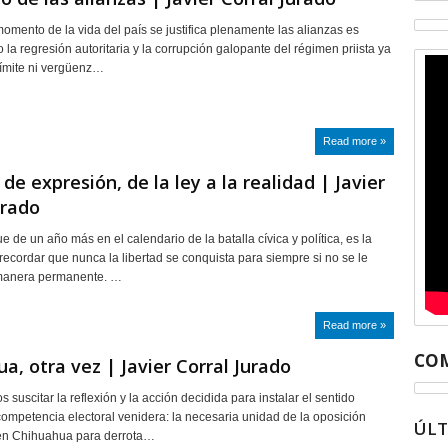
momento de la vida del país se justifica plenamente las alianzas es
la regresión autoritaria y la corrupción galopante del régimen priista ya
ímite ni vergüenz…
Read more »
 de expresión, de la ley a la realidad | Javier
urado
e de un año más en el calendario de la batalla cívica y política, es la
recordar que nunca la libertad se conquista para siempre si no se le
manera permanente. …
Read more »
COM
a, otra vez | Javier Corral Jurado
suscitar la reflexión y la acción decidida para instalar el sentido
ompetencia electoral venidera: la necesaria unidad de la oposición
ÚL
en Chihuahua para derrota…