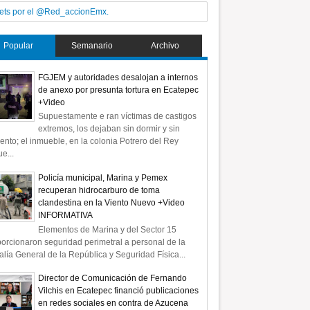
ets por el @Red_accionEmx.
Popular
Semanario
Archivo
FGJEM y autoridades desalojan a internos
de anexo por presunta tortura en Ecatepec
+Video
Supuestamente e ran víctimas de castigos
extremos, los dejaban sin dormir y sin
ento; el inmueble, en la colonia Potrero del Rey
e...
Policía municipal, Marina y Pemex
recuperan hidrocarburo de toma
clandestina en la Viento Nuevo +Video
INFORMATIVA
Elementos de Marina y del Sector 15
orcionaron seguridad perimetral a personal de la
alía General de la República y Seguridad Física...
Director de Comunicación de Fernando
Vilchis en Ecatepec financió publicaciones
en redes sociales en contra de Azucena