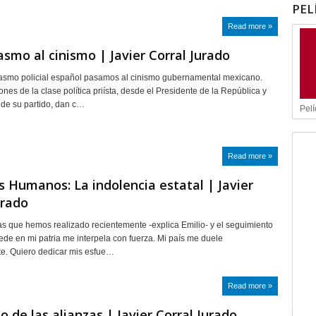
PEL
Read more »
asmo al cinismo | Javier Corral Jurado
casmo policial español pasamos al cinismo gubernamental mexicano.
nes de la clase política priísta, desde el Presidente de la República y
s de su partido, dan c…
Pelí
Read more »
 Humanos: La indolencia estatal | Javier
urado
sitas que hemos realizado recientemente -explica Emilio- y el seguimiento
ede en mi patria me interpela con fuerza. Mi país me duele
e. Quiero dedicar mis esfue…
Read more »
do de las alianzas | Javier Corral Jurado