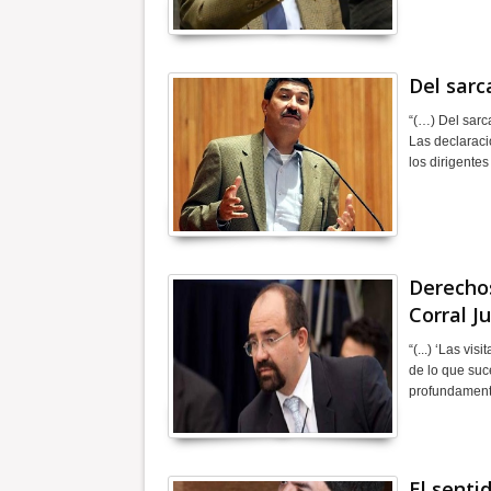
Del sarc
“(…) Del sar
Las declaracio
los dirigente
Derechos
Corral J
“(...) ‘Las vi
de lo que suc
profundament
El senti