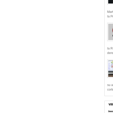
Mart
la P
la R
dere
su a
cort