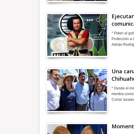
Ejecutan
comunic
* Piden al go
Protección a 
Adrián Rodrí
Una cana
Chihuah
* Desde el in
mentira como 
Corral Jurado
Momento 