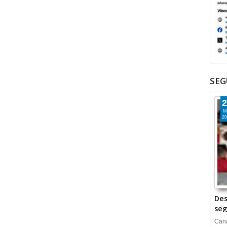
SEG
2
M
20
Des
seg
Cana