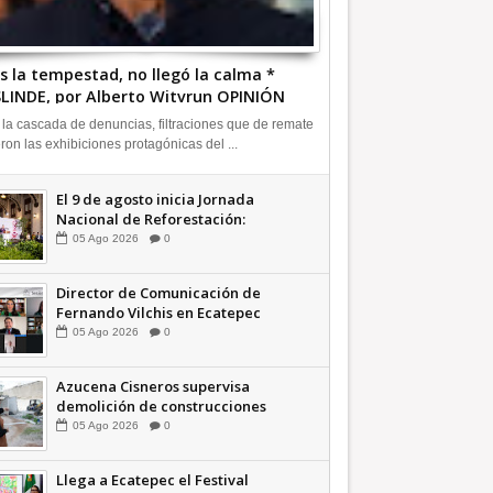
s la tempestad, no llegó la calma *
LINDE, por Alberto Witvrun OPINIÓN
 la cascada de denuncias, filtraciones que de remate
eron las exhibiciones protagónicas del ...
El 9 de agosto inicia Jornada
Nacional de Reforestación:
presidenta Sheinbaum +Video
05
Ago
2026
0
INFORMATIVA
Director de Comunicación de
Fernando Vilchis en Ecatepec
financió publicaciones en redes
05
Ago
2026
0
sociales en contra de Azucena
Cisneros: TEEM | INFORMATIVA
Azucena Cisneros supervisa
demolición de construcciones
ilegales en zona federal
05
Ago
2026
0
INFORMATIVA
Llega a Ecatepec el Festival