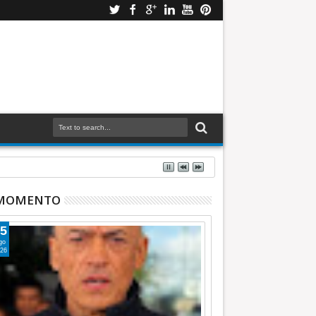
 MOMENTO
5
go
26