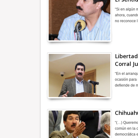
“Si en algún 
ahora, cuando 
no reconoce l
Libertad
Corral J
“En el arranqu
ocasión para 
defiende de 
Chihuahu
“(…) Queremos 
común en la c
democrática 