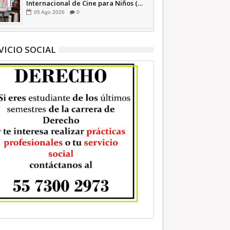
Internacional de Cine para Niños (…
y no tan Niños) +Video INFORMATIVA
05
Ago
2026
0
VICIO SOCIAL