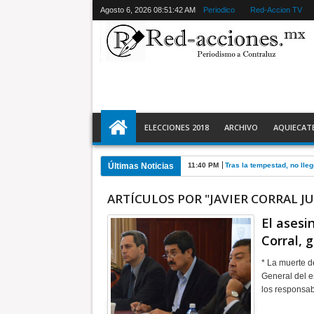
Agosto 6, 2026
08:51:43 AM
Periodico
Red-Accion TV
ELECCIONES 2018
ARCHIVO
AQUIECAT
Últimas Noticias
11:40 PM
Tras la tempestad, no lle
ARTÍCULOS POR "JAVIER CORRAL J
El asesi
Corral, 
* La muerte d
General del e
los responsa