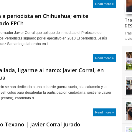
Read more »
 a periodista en Chihuahua; emite
Tra
ado FPCh
DES
bernador Javier Corral que aplique de inmediato el Protocolo de
Tras
los Periodistas signado por el ejecutivo en 2010 El periodista Jesús
tuvi
guez Samaniego laboraba en l…
Read more »
llada, ligarme al narco: Javier Corral, en
ua
icio se han dedicado a una cobarde guerra sucia, a la calumnia y la
vehículos para desalentar la participación ciudadana, sostiene Javier
 (centro), candidato d…
Read more »
Texano | Javier Corral Jurado