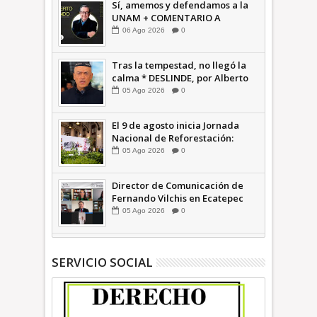
Sí, amemos y defendamos a la
UNAM + COMENTARIO A
TIEMPO
06
Ago
2026
0
Tras la tempestad, no llegó la
calma * DESLINDE, por Alberto
Witvrun OPINIÓN
05
Ago
2026
0
El 9 de agosto inicia Jornada
Nacional de Reforestación:
presidenta Sheinbaum +Video
05
Ago
2026
0
INFORMATIVA
Director de Comunicación de
Fernando Vilchis en Ecatepec
financió publicaciones en redes
05
Ago
2026
0
sociales en contra de Azucena
Cisneros: TEEM | INFORMATIVA
SERVICIO SOCIAL