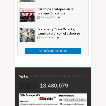
Participa Ecatepec en la
prevención contra
inundaciones en el Valle de
15
May
2026
0
México +VID
Ecatepec y Zona Oriente,
cambio total con el esfuerzo
conjunto: Azucena; retiran 21
18
Abr
2026
0
toneladas de basura *Video
Ver más de Ecatepec
Visitas
13,480,079