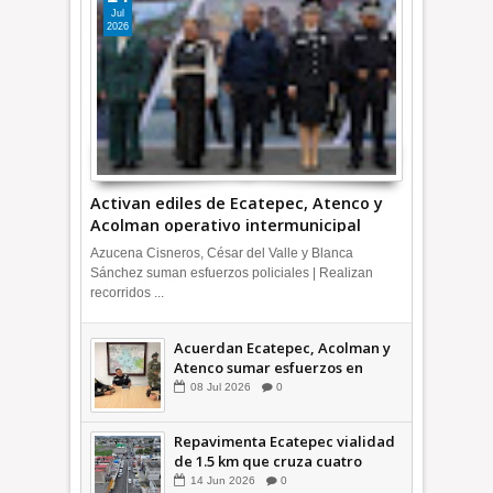
Jul
2026
Activan ediles de Ecatepec, Atenco y
Acolman operativo intermunicipal
Azucena Cisneros, César del Valle y Blanca
Sánchez suman esfuerzos policiales | Realizan
recorridos ...
Acuerdan Ecatepec, Acolman y
Atenco sumar esfuerzos en
seguridad
08
Jul
2026
0
Repavimenta Ecatepec vialidad
de 1.5 km que cruza cuatro
comunidades +Video
14
Jun
2026
0