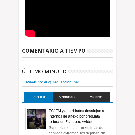
COMENTARIO A TIEMPO
ÚLTIMO MINUTO
Tweets por el @Red_accionEmx.
Popular
Semanario
Archivo
FGJEM y autoridades desalojan a
internos de anexo por presunta
tortura en Ecatepec +Video
Supuestamente e ran víctimas de
castigos extremos, los dejaban sin