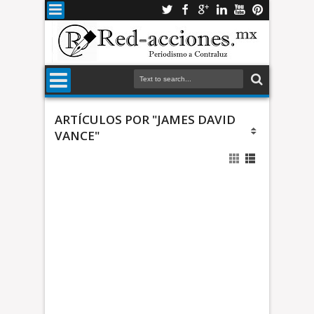
ARTÍCULOS POR "JAMES DAVID
VANCE"
e
r
p
o
l
í
"
t
R