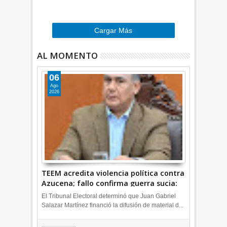
…
»
Cargar Más
AL MOMENTO
06
Ago
2026
TEEM acredita violencia política contra
Azucena; fallo confirma guerra sucia:
Octavio Martínez INFORMATIVA
El Tribunal Electoral determinó que Juan Gabriel
Salazar Martínez financió la difusión de material d...