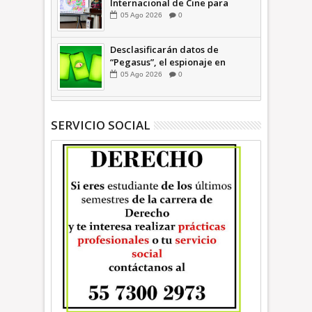
Internacional de Cine para
Niños (… y no tan Niños) +Video
05
Ago
2026
0
INFORMATIVA
Desclasificarán datos de
“Pegasus”, el espionaje en
México que afectó a cientos de
05
Ago
2026
0
periodistas * COMENTARIO A
TIEMPO
SERVICIO SOCIAL