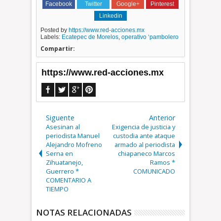
Facebook
Twitter
Google+
Pinterest
Linkedin
Posted by
https://www.red-acciones.mx
Labels:
Ecatepec de Morelos
,
operativo ‘pambolero
Compartir:
https://www.red-acciones.mx
Siguente
Anterior
Asesinan al
Exigencia de justicia y
periodista Manuel
custodia ante ataque
Alejandro Mofreno
armado al periodista
Serna en
chiapaneco Marcos
Zihuatanejo,
Ramos *
Guerrero *
COMUNICADO
COMENTARIO A
TIEMPO
NOTAS RELACIONADAS