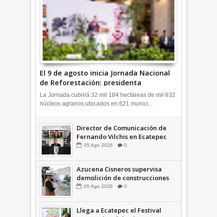
El 9 de agosto inicia Jornada Nacional
de Reforestación: presidenta
Sheinbaum +Video INFORMATIVA
La Jornada cubrirá 32 mil 184 hectáreas de mil 632
núcleos agrarios ubicados en 621 munici...
Director de Comunicación de
Fernando Vilchis en Ecatepec
financió publicaciones en redes
05
Ago
2026
0
sociales en contra de Azucena
Cisneros: TEEM INFORMATIVA
Azucena Cisneros supervisa
demolición de construcciones
ilegales en zona federal
05
Ago
2026
0
INFORMATIVA
Llega a Ecatepec el Festival