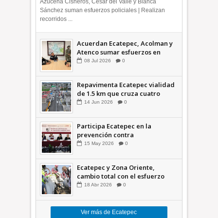
Azucena Cisneros, César del Valle y Blanca
Sánchez suman esfuerzos policiales | Realizan
recorridos ...
Acuerdan Ecatepec, Acolman y
Atenco sumar esfuerzos en
seguridad
08
Jul
2026
0
Repavimenta Ecatepec vialidad
de 1.5 km que cruza cuatro
comunidades +Video
14
Jun
2026
0
Participa Ecatepec en la
prevención contra
inundaciones en el Valle de
15
May
2026
0
México +VID
Ecatepec y Zona Oriente,
cambio total con el esfuerzo
conjunto: Azucena; retiran 21
18
Abr
2026
0
toneladas de basura *Video
Ver más de Ecatepec