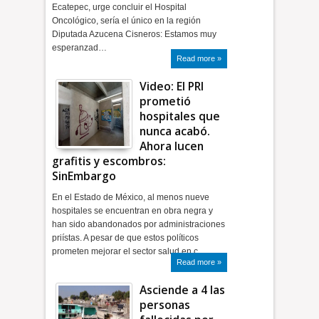
Ecatepec, urge concluir el Hospital
Oncológico, sería el único en la región
Diputada Azucena Cisneros: Estamos muy
esperanzad…
Read more »
Video: El PRI
prometió
hospitales que
nunca acabó.
Ahora lucen
grafitis y escombros:
SinEmbargo
En el Estado de México, al menos nueve
hospitales se encuentran en obra negra y
han sido abandonados por administraciones
priístas. A pesar de que estos políticos
prometen mejorar el sector salud en c…
Read more »
Asciende a 4 las
personas