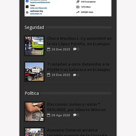
Seguridad
Choca Mexibus L-2 y automóvil en
la vía López Portillo, en Ecatepec
0
18
Ene
2015
Trasladan a once detenidos a la
PGJEM tras balacera en Ecatepec
19
Ene
2015
0
Política
Elecciones: sumas y restas *
DESLINDE, por Alberto Witvrun
0
09
Ago
2026
Azucena Cisneros arranca
tocando puertas de la Cruzada