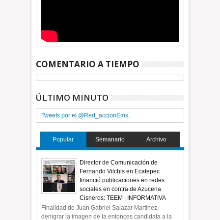
COMENTARIO A TIEMPO
ÚLTIMO MINUTO
Tweets por el @Red_accionEmx.
Popular
Semanario
Archivo
Director de Comunicación de
Fernando Vilchis en Ecatepec
financió publicaciones en redes
sociales en contra de Azucena
Cisneros: TEEM | INFORMATIVA
Finalidad de Juan Gabriel Salazar Martínez,
denigrar la imagen de la entonces candidata a la