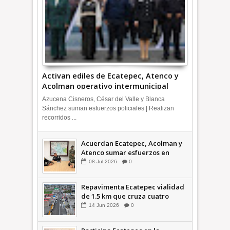
Activan ediles de Ecatepec, Atenco y
Acolman operativo intermunicipal
Azucena Cisneros, César del Valle y Blanca
Sánchez suman esfuerzos policiales | Realizan
recorridos ...
Acuerdan Ecatepec, Acolman y
Atenco sumar esfuerzos en
seguridad
08
Jul
2026
0
Repavimenta Ecatepec vialidad
de 1.5 km que cruza cuatro
comunidades +Video
14
Jun
2026
0