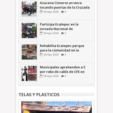
Azucena Cisneros arranca
tocando puertas de la Cruzada
Violeta en la Colosio +Video |
09
Ago
2026
0
INFORMA
Participa Ecatepec en la
Jornada Nacional de
Reforestación; plantan 3 mil
09
Ago
2026
0
árboles + Video | INFORMA
Rehabilita Ecatepec parque
para la comunidad en la
Petroquímica 1 +Video |
08
Ago
2026
0
INFORMA
Municipales aprehenden a 5
por robo de cable de CFE en
Jardines de Casa Nueva +Video
08
Ago
2026
0
| INFORMA
TELAS Y PLASTICOS