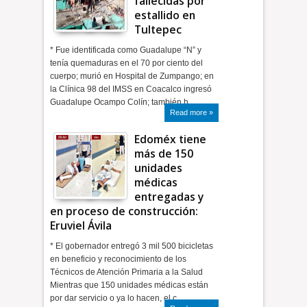
fallecidas por
estallido en
Tultepec
* Fue identificada como Guadalupe “N” y
tenía quemaduras en el 70 por ciento del
cuerpo; murió en Hospital de Zumpango; en
la Clínica 98 del IMSS en Coacalco ingresó
Guadalupe Ocampo Colín; también h…
Read more »
Edoméx tiene
más de 150
unidades
médicas
entregadas y
en proceso de construcción:
Eruviel Ávila
* El gobernador entregó 3 mil 500 bicicletas
en beneficio y reconocimiento de los
Técnicos de Atención Primaria a la Salud
Mientras que 150 unidades médicas están
por dar servicio o ya lo hacen, el c…