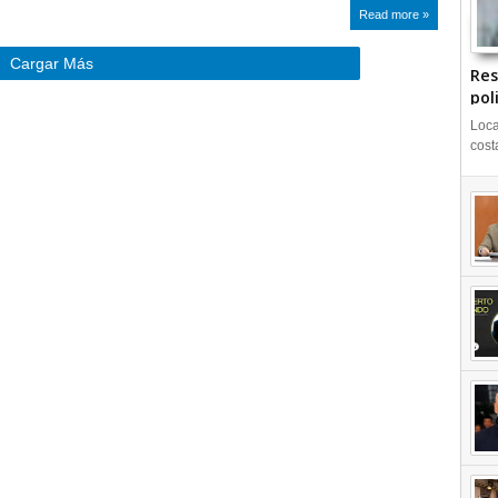
Read more »
Cargar Más
Res
pol
Loca
cost