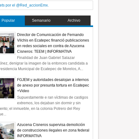
ets por el @Red_accionEmx.
Popular
Semanario
Archivo
Director de Comunicación de Fernando
Vilchis en Ecatepec financió publicaciones
en redes sociales en contra de Azucena
Cisneros: TEEM | INFORMATIVA
Finalidad de Juan Gabriel Salazar
ínez, denigrar la imagen de la entonces candidata a
residencia Municipal de Ecatepec de Morelos, A...
FGJEM y autoridades desalojan a internos
de anexo por presunta tortura en Ecatepec
+Video
Supuestamente e ran víctimas de castigos
extremos, los dejaban sin dormir y sin
ento; el inmueble, en la colonia Potrero del Rey
e...
Azucena Cisneros supervisa demolición
de construcciones ilegales en zona federal
INFORMATIVA