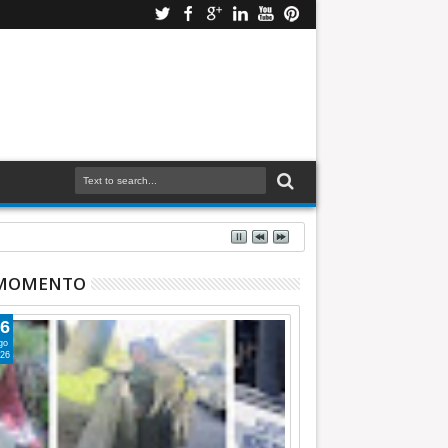
 MOMENTO
6
go
26