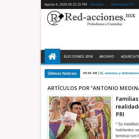
Agosto 6, 2026
09:22:16 PM
Periodico
Red-Accion TV
ELECCIONES 2018
ARCHIVO
AQUIECAT
Últimas Noticias
09:50 AM
Sí, amemos y defendamo
ARTÍCULOS POR "ANTONIO MEDINA
Familias
realidad
PRI
* Su ineptitud
habitantes: s
terminar con