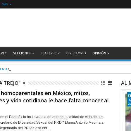
Más
EPEC
SECCIONES
ECATEPEC
DIRECTORIO
OPINIÓN
s a la UNAM + COMENTARIO A TIEMPO
 TREJO"
AL
 homoparentales en México, mitos,
0
es y vida cotidiana le hace falta conocer al
A
20
 en el Edoméx lo ha llevado a deteriorar la calidad de vida de sus
ecretario de Diversidad Sexual del PRD * Llama Antonio Medina a
 hegemonía del PRI en esa ent…