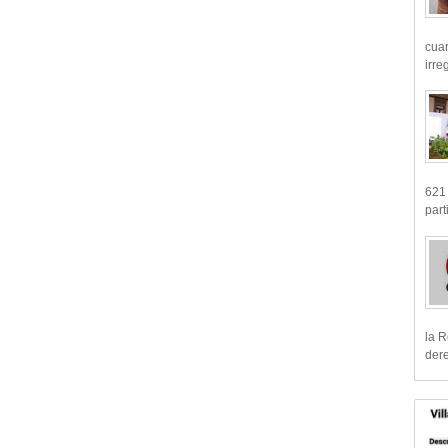
cua
irre
621 
part
la R
dere