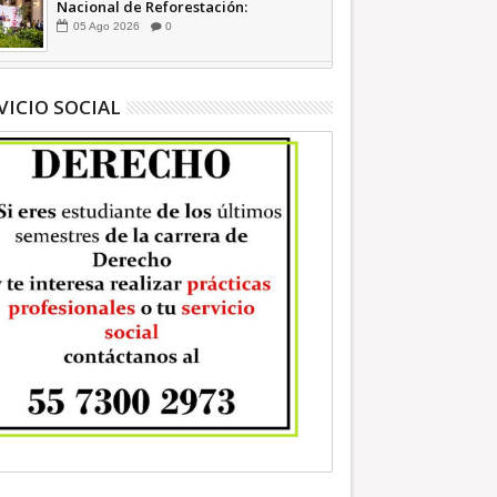
Nacional de Reforestación:
presidenta Sheinbaum +Video
05
Ago
2026
0
INFORMATIVA
VICIO SOCIAL