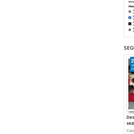
SEG
2
M
20
Des
seg
Cana