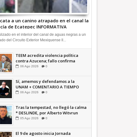
cata a un canino atrapado en el canal la
icía de Ecatepec INFORMATIVA
lizado en el interior del canal de aguas negras a un
ado del Circuito Exterior Mexiquense ll...
TEEM acredita violencia política
contra Azucena; fallo confirma
guerra sucia: Octavio Martínez
06
Ago
2026
0
INFORMATIVA
Sí, amemos y defendamos a la
UNAM + COMENTARIO A TIEMPO
06
Ago
2026
0
Tras la tempestad, no llegó la calma
* DESLINDE, por Alberto Witvrun
OPINIÓN
05
Ago
2026
0
El 9 de agosto inicia Jornada