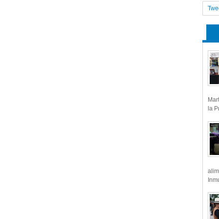
Twe
Mart
la P
alim
Inmu