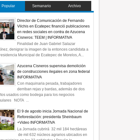
Popular
Semanario
Archivo
Director de Comunicación de Fernando
Vilchis en Ecatepec financió publicaciones
en redes sociales en contra de Azucena
Cisneros: TEEM | INFORMATIVA
Finalidad de Juan Gabriel Salazar
ínez, denigrar la imagen de la entonces candidata a
residencia Municipal de Ecatepec de Morelos, A...
Azucena Cisneros supervisa demolición
de construcciones ilegales en zona federal
INFORMATIVA
Con maquinaria pesada, trabajadores
derriban rejas y bardas, además de dos
rtos usados como bodega para los negocios
gulares NOTA ...
El 9 de agosto inicia Jornada Nacional de
Reforestación: presidenta Sheinbaum
+Video INFORMATIVA
La Jornada cubrirá 32 mil 184 hectáreas
de mil 632 núcleos agrarios ubicados en