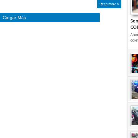
Read more »
Cargar Más
Son
CO
Ahor
cole