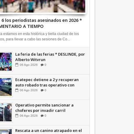
 6 los periodistas asesinados en 2026 *
MENTARIO A TIEMPO
a estamos en esta histórica y bella ciudad de los
tos, para llevar a cabo las sesiones de Co...
La feria de las ferias * DESLINDE, por
Alberto Witvrun
06
Ago
2026
0
Ecatepec detiene a 2 y recuperan
auto robado tras operativo con
Tecámac +Video | INFORMATIVA
06
Ago
2026
0
Operativo permite sancionar a
choferes por invadir carril
confinado: Ecatepec +Video |
06
Ago
2026
0
INFORMATIVA
Rescata a un canino atrapado en el