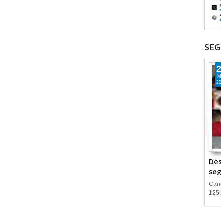
SEG
2
M
20
Des
seg
Cana
125 