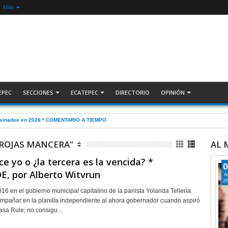
Más
EPEC
SECCIONES
ECATEPEC
DIRECTORIO
OPINIÓN
sesinados en 2026 * COMENTARIO A TIEMPO
 ROJAS MANCERA"
AL
ce yo o ¿la tercera es la vencida? *
0
, por Alberto Witvrun
A
20
16 en el gobierno municipal capitalino de la panista Yolanda Tellería
ompañar en la planilla independiente al ahora gobernador cuando aspiró
Casa Rule; no consigu…