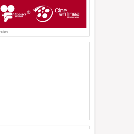
culas