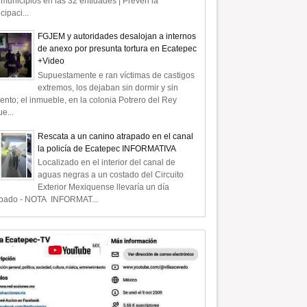
municipios en las 32 entidades | Prevén la
icipaci...
FGJEM y autoridades desalojan a internos
de anexo por presunta tortura en Ecatepec
+Video
Supuestamente e ran víctimas de castigos
extremos, los dejaban sin dormir y sin
ento; el inmueble, en la colonia Potrero del Rey
e...
Rescata a un canino atrapado en el canal
la policía de Ecatepec INFORMATIVA
Localizado en el interior del canal de
aguas negras a un costado del Circuito
Exterior Mexiquense llevaría un día
apado - NOTA INFORMAT...