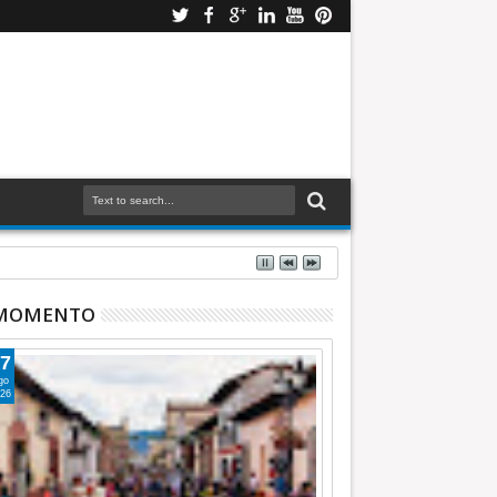
 MOMENTO
7
go
26