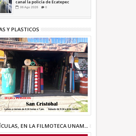
canal la policía de Ecatepec
INFORMATIVA
06
Ago
2026
0
AS Y PLASTICOS
ÍCULAS, EN LA FILMOTECA UNAM...