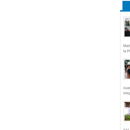
Mart
la P
cua
irre