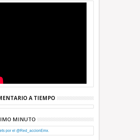
ENTARIO A TIEMPO
TIMO MINUTO
ets por el @Red_accionEmx.