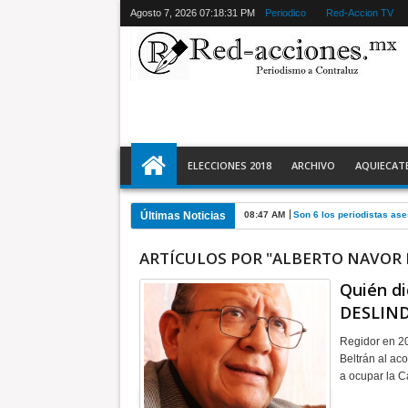
Agosto 7, 2026
07:18:32 PM
Periodico
Red-Accion TV
ELECCIONES 2018
ARCHIVO
AQUIECAT
Últimas Noticias
08:47 AM
Son 6 los periodistas a
ARTÍCULOS POR "ALBERTO NAVOR
Quién di
DESLINDE
Regidor en 20
Beltrán al ac
a ocupar la 