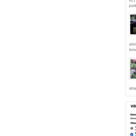
621 
part
alim
Inmu
atr