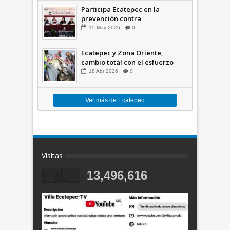
Participa Ecatepec en la
prevención contra
inundaciones en el Valle de
15
May
2026
0
México +VID
Ecatepec y Zona Oriente,
cambio total con el esfuerzo
conjunto: Azucena; retiran 21
18
Abr
2026
0
toneladas de basura *Video
Ver más de Ecatepec
Visitas
13,496,616