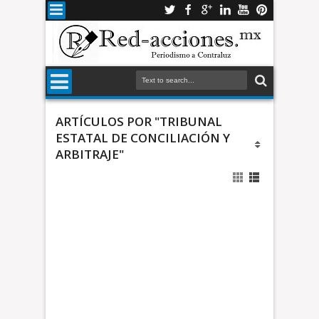
ARTÍCULOS POR "TRIBUNAL
ESTATAL DE CONCILIACIÓN Y
ARBITRAJE"
t
a
T
r
i
b
*
u
S