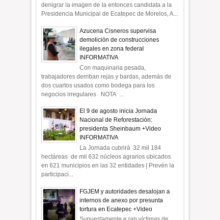
denigrar la imagen de la entonces candidata a la
Presidencia Municipal de Ecatepec de Morelos, A...
Azucena Cisneros supervisa
demolición de construcciones
ilegales en zona federal
INFORMATIVA
Con maquinaria pesada,
trabajadores derriban rejas y bardas, además de
dos cuartos usados como bodega para los
negocios irregulares NOTA ...
El 9 de agosto inicia Jornada
Nacional de Reforestación:
presidenta Sheinbaum +Video
INFORMATIVA
La Jornada cubrirá 32 mil 184
hectáreas de mil 632 núcleos agrarios ubicados
en 621 municipios en las 32 entidades | Prevén la
participaci...
FGJEM y autoridades desalojan a
internos de anexo por presunta
tortura en Ecatepec +Video
Supuestamente e ran víctimas de