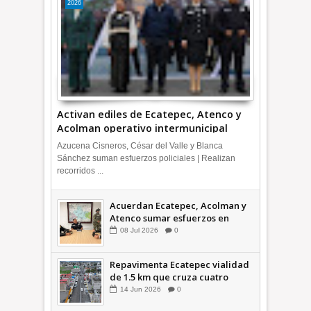
2026
Activan ediles de Ecatepec, Atenco y
Acolman operativo intermunicipal
Azucena Cisneros, César del Valle y Blanca
Sánchez suman esfuerzos policiales | Realizan
recorridos ...
Acuerdan Ecatepec, Acolman y
Atenco sumar esfuerzos en
seguridad
08
Jul
2026
0
Repavimenta Ecatepec vialidad
de 1.5 km que cruza cuatro
comunidades +Video
14
Jun
2026
0