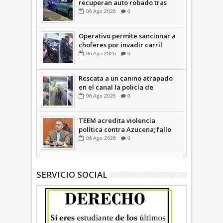
recuperan auto robado tras
operativo con Tecámac +Video
06
Ago
2026
0
| INFORMATIVA
Operativo permite sancionar a
choferes por invadir carril
confinado: Ecatepec +Video |
06
Ago
2026
0
INFORMATIVA
Rescata a un canino atrapado
en el canal la policía de
Ecatepec INFORMATIVA
06
Ago
2026
0
TEEM acredita violencia
política contra Azucena; fallo
confirma guerra sucia: Octavio
06
Ago
2026
0
Martínez INFORMATIVA
SERVICIO SOCIAL