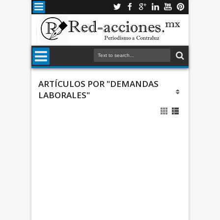
ARTÍCULOS POR "DEMANDAS
LABORALES"
n
d
a
s
l
a
b
O