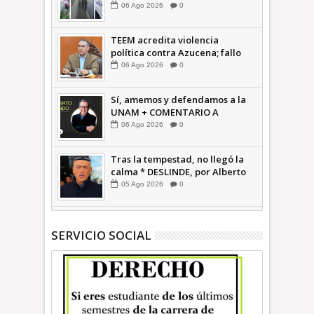
Ecatepec INFORMATIVA
06
Ago
2026
0
TEEM acredita violencia
política contra Azucena; fallo
confirma guerra sucia: Octavio
06
Ago
2026
0
Martínez INFORMATIVA
Sí, amemos y defendamos a la
UNAM + COMENTARIO A
TIEMPO
06
Ago
2026
0
Tras la tempestad, no llegó la
calma * DESLINDE, por Alberto
Witvrun OPINIÓN
05
Ago
2026
0
SERVICIO SOCIAL