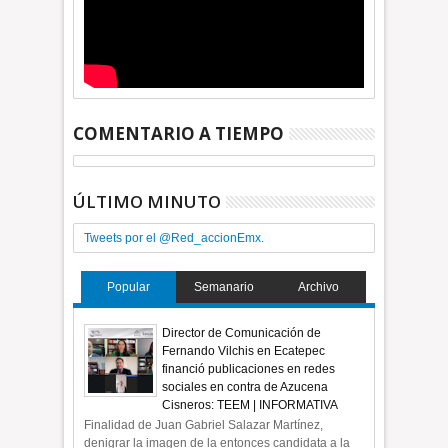
COMENTARIO A TIEMPO
ÚLTIMO MINUTO
Tweets por el @Red_accionEmx.
Popular
Semanario
Archivo
Director de Comunicación de
Fernando Vilchis en Ecatepec
financió publicaciones en redes
sociales en contra de Azucena
Cisneros: TEEM | INFORMATIVA
Finalidad de Juan Gabriel Salazar Martínez,
denigrar la imagen de la entonces candidata a la