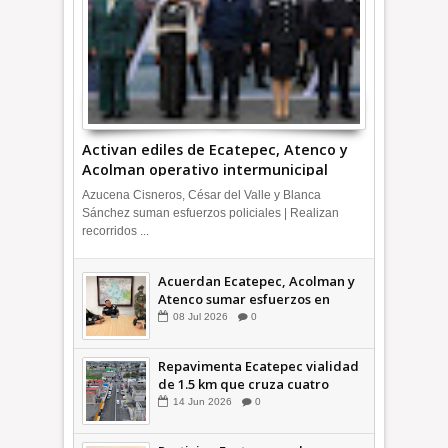
Activan ediles de Ecatepec, Atenco y
Acolman operativo intermunicipal
Azucena Cisneros, César del Valle y Blanca
Sánchez suman esfuerzos policiales | Realizan
recorridos ...
Acuerdan Ecatepec, Acolman y
Atenco sumar esfuerzos en
seguridad
08
Jul
2026
0
Repavimenta Ecatepec vialidad
de 1.5 km que cruza cuatro
comunidades +Video
14
Jun
2026
0