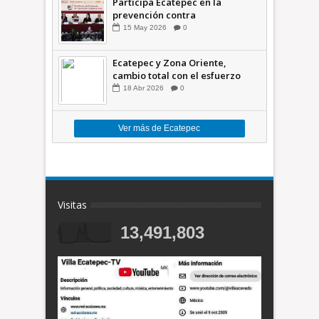
Participa Ecatepec en la
prevención contra
inundaciones en el Valle de
15
May
2026
0
México +VID
Ecatepec y Zona Oriente,
cambio total con el esfuerzo
conjunto: Azucena; retiran 21
18
Abr
2026
0
toneladas de basura *Video
Ver más de Ecatepec
Visitas
13,491,803