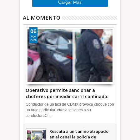
Cargar Más
AL MOMENTO
06
Ago
2026
Operativo permite sancionar a
choferes por invadir carril confinado:
Ecatepec +Video | INFORMATIVA
Conductor de un taxi de CDMX provoca choque con
un auto particular; causa lesiones a su
conductoraCh...
Rescata a un canino atrapado
en el canal la policía de