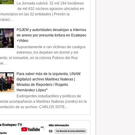
La Jornada cubrirá 32 mil 184 hectáreas
de mil 632 núcleos agrarios ubicados en
municipios en las 32 entidades | Prevén la
icipaci...
FGJEM y autoridades desalojan a internos
de anexo por presunta tortura en Ecatepec
+Video
Supuestamente e ran víctimas de castigos
extremos, los dejaban sin dormir y sin
ento; el inmueble, en la colonia Potrero del Rey
e...
Para saber más de la izquierda, UNAM
digitalizó archivo Martínez Nateras |
Miradas de Reportero / Rogelio
Hernández López*
Exdirigentes estudiantiles y políticos de
ierda acompañaron a Martínez Nateras (centro) en la
sentación de su archivo. CARLOS SOTE...