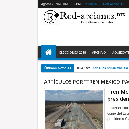
Agosto 7, 2026
04:01:53 PM
Periodico
Red-Accion TV
ELECCIONES 2018
ARCHIVO
AQUIECAT
Últimas Noticias
08:47 AM
Son 6 los periodistas a
ARTÍCULOS POR "TREN MÉXICO-P
Tren Méx
preside
Estación Plat
como del Esta
presidenta C