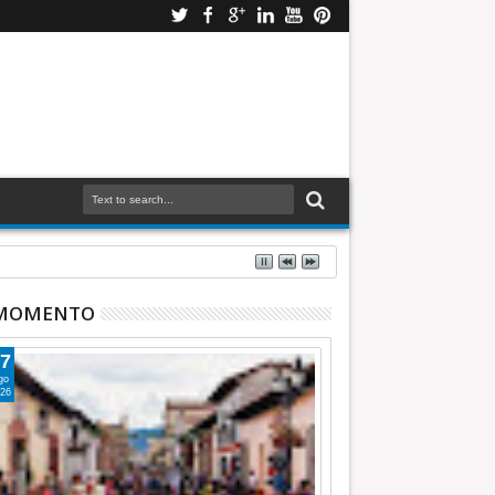
 MOMENTO
7
go
26