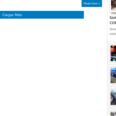
Read more »
Cargar Más
Son
CO
Ahor
cole