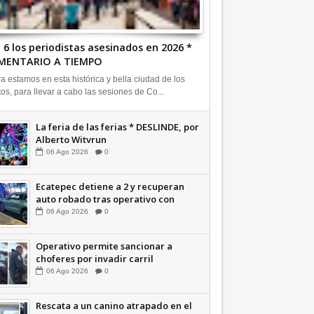
 6 los periodistas asesinados en 2026 *
MENTARIO A TIEMPO
a estamos en esta histórica y bella ciudad de los
tos, para llevar a cabo las sesiones de Co...
La feria de las ferias * DESLINDE, por
Alberto Witvrun
06
Ago
2026
0
Ecatepec detiene a 2 y recuperan
auto robado tras operativo con
Tecámac +Video | INFORMATIVA
06
Ago
2026
0
Operativo permite sancionar a
choferes por invadir carril
confinado: Ecatepec +Video |
06
Ago
2026
0
INFORMATIVA
Rescata a un canino atrapado en el