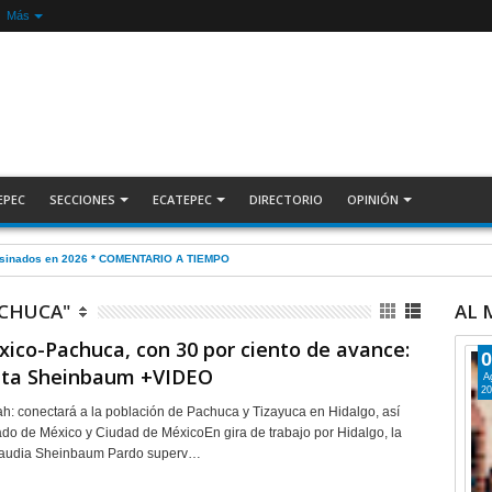
Más
EPEC
SECCIONES
ECATEPEC
DIRECTORIO
OPINIÓN
sesinados en 2026 * COMENTARIO A TIEMPO
ACHUCA"
AL
ico-Pachuca, con 30 por ciento de avance:
0
nta Sheinbaum +VIDEO
A
20
ah: conectará a la población de Pachuca y Tizayuca en Hidalgo, así
do de México y Ciudad de MéxicoEn gira de trabajo por Hidalgo, la
laudia Sheinbaum Pardo superv…