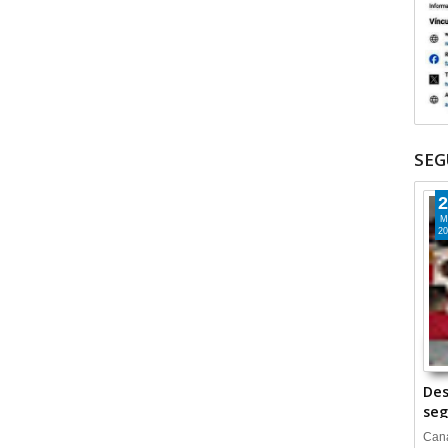
SEG
2
M
20
Des
seg
Cana