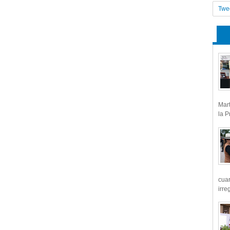
Twe
Mart
la P
cua
irre