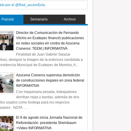
ets por el @Red_accionEmx.
Popular
Semanario
Archivo
Director de Comunicación de Fernando
Vilchis en Ecatepec financió publicaciones
en redes sociales en contra de Azucena
Cisneros: TEEM | INFORMATIVA
Finalidad de Juan Gabriel Salazar
ínez, denigrar la imagen de la entonces candidata a
residencia Municipal de Ecatepec de Morelos, A...
Azucena Cisneros supervisa demolición
de construcciones ilegales en zona federal
INFORMATIVA
Con maquinaria pesada, trabajadores
derriban rejas y bardas, además de dos
rtos usados como bodega para los negocios
gulares NOTA ...
El 9 de agosto inicia Jornada Nacional de
Reforestación: presidenta Sheinbaum
+Video INFORMATIVA