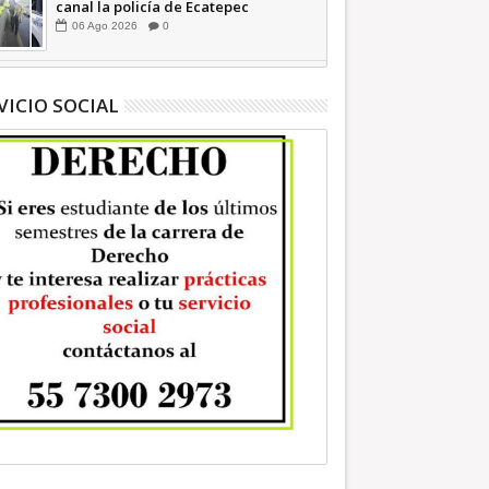
canal la policía de Ecatepec
INFORMATIVA
06
Ago
2026
0
VICIO SOCIAL