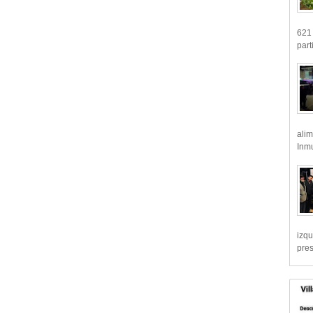
621 
part
alim
Inmu
izqu
pre