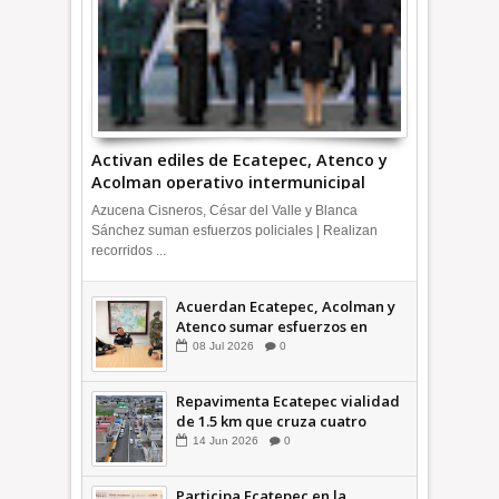
Activan ediles de Ecatepec, Atenco y
Acolman operativo intermunicipal
Azucena Cisneros, César del Valle y Blanca
Sánchez suman esfuerzos policiales | Realizan
recorridos ...
Acuerdan Ecatepec, Acolman y
Atenco sumar esfuerzos en
seguridad
08
Jul
2026
0
Repavimenta Ecatepec vialidad
de 1.5 km que cruza cuatro
comunidades +Video
14
Jun
2026
0
Participa Ecatepec en la