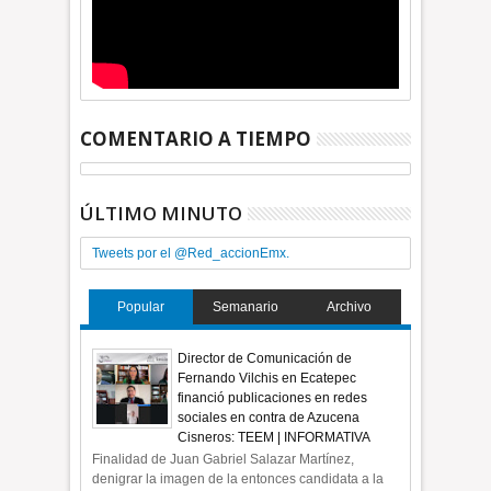
COMENTARIO A TIEMPO
ÚLTIMO MINUTO
Tweets por el @Red_accionEmx.
Popular
Semanario
Archivo
Director de Comunicación de
Fernando Vilchis en Ecatepec
financió publicaciones en redes
sociales en contra de Azucena
Cisneros: TEEM | INFORMATIVA
Finalidad de Juan Gabriel Salazar Martínez,
denigrar la imagen de la entonces candidata a la