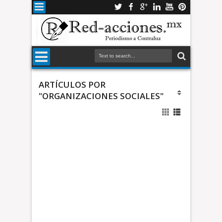
ARTÍCULOS POR
"ORGANIZACIONES SOCIALES"
i
z
a
c
i
o
*
n
L