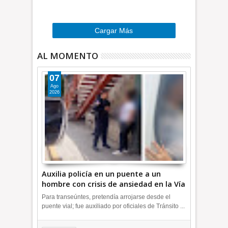
…
»
Cargar Más
AL MOMENTO
07
Ago
2026
Auxilia policía en un puente a un
hombre con crisis de ansiedad en la Vía
Morelos | INFORMATIVA
Para transeúntes, pretendía arrojarse desde el
puente vial; fue auxiliado por oficiales de Tránsito ...