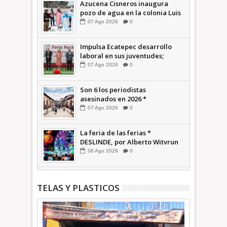
Azucena Cisneros inaugura
pozo de agua en la colonia Luis
Donaldo Colosio +Video |
07
Ago
2026
0
INFORMATIVA
Impulsa Ecatepec desarrollo
laboral en sus juventudes;
inauguran Feria de Empleo y
07
Ago
2026
0
Emprendedores 2026 +Video |
INFORMATIVA
Son 6 los periodistas
asesinados en 2026 *
COMENTARIO A TIEMPO
07
Ago
2026
0
La feria de las ferias *
DESLINDE, por Alberto Witvrun
06
Ago
2026
0
TELAS Y PLASTICOS