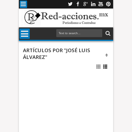
ARTÍCULOS POR "JOSÉ LUIS
ÁLVAREZ"
n
a
r
e
g
i
*
d
F