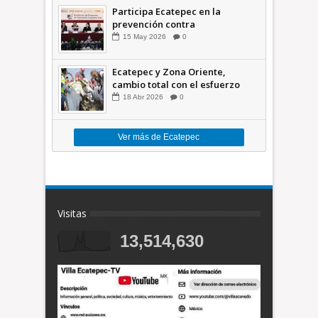
Participa Ecatepec en la
prevención contra
inundaciones en el Valle de
15
May
2026
0
México +VID
Ecatepec y Zona Oriente,
cambio total con el esfuerzo
conjunto: Azucena; retiran 21
18
Abr
2026
0
toneladas de basura *Video
Ver más de Ecatepec
Visitas
13,514,630