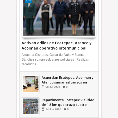
2026
Activan ediles de Ecatepec, Atenco y
Acolman operativo intermunicipal
Azucena Cisneros, César del Valle y Blanca
Sánchez suman esfuerzos policiales | Realizan
recorridos ...
Acuerdan Ecatepec, Acolman y
Atenco sumar esfuerzos en
seguridad
08
Jul
2026
0
Repavimenta Ecatepec vialidad
de 1.5 km que cruza cuatro
comunidades +Video
14
Jun
2026
0