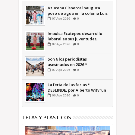
Azucena Cisneros inaugura
pozo de agua en la colonia Luis
Donaldo Colosio +Video |
07
Ago
2026
0
INFORMATIVA
Impulsa Ecatepec desarrollo
laboral en sus juventudes;
inauguran Feria de Empleo y
07
Ago
2026
0
Emprendedores 2026 +Video |
INFORMATIVA
Son 6 los periodistas
asesinados en 2026 *
COMENTARIO A TIEMPO
07
Ago
2026
0
La feria de las ferias *
DESLINDE, por Alberto Witvrun
06
Ago
2026
0
TELAS Y PLASTICOS