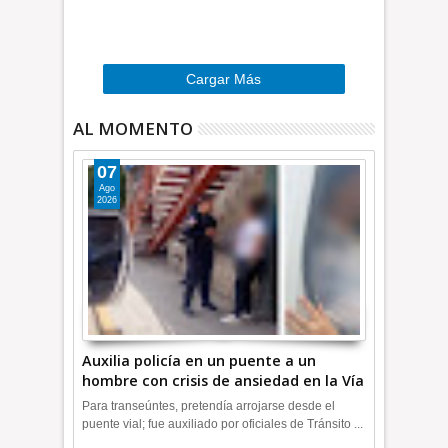
r
e
…
»
Cargar Más
AL MOMENTO
07
Ago
2026
Auxilia policía en un puente a un
hombre con crisis de ansiedad en la Vía
Morelos | INFORMATIVA
Para transeúntes, pretendía arrojarse desde el
puente vial; fue auxiliado por oficiales de Tránsito ...