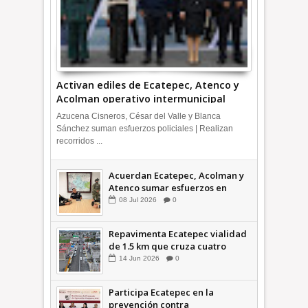
Activan ediles de Ecatepec, Atenco y
Acolman operativo intermunicipal
Azucena Cisneros, César del Valle y Blanca
Sánchez suman esfuerzos policiales | Realizan
recorridos ...
Acuerdan Ecatepec, Acolman y
Atenco sumar esfuerzos en
seguridad
08
Jul
2026
0
Repavimenta Ecatepec vialidad
de 1.5 km que cruza cuatro
comunidades +Video
14
Jun
2026
0
Participa Ecatepec en la
prevención contra