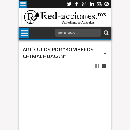
ARTÍCULOS POR "BOMBEROS
CHIMALHUACÁN"
p
a
s
t
i
z
*
a
U