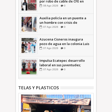
por robo de cable de CFE en
Jardines de Casa Nueva +Video
08
Ago
2026
0
| INFORMA
Auxilia policía en un puente a
un hombre con crisis de
ansiedad en la Vía Morelos |
07
Ago
2026
0
INFORMATIVA
Azucena Cisneros inaugura
pozo de agua en la colonia Luis
Donaldo Colosio +Video |
07
Ago
2026
0
INFORMATIVA
Impulsa Ecatepec desarrollo
laboral en sus juventudes;
inauguran Feria de Empleo y
07
Ago
2026
0
Emprendedores 2026 +Video |
INFORMATIVA
TELAS Y PLASTICOS