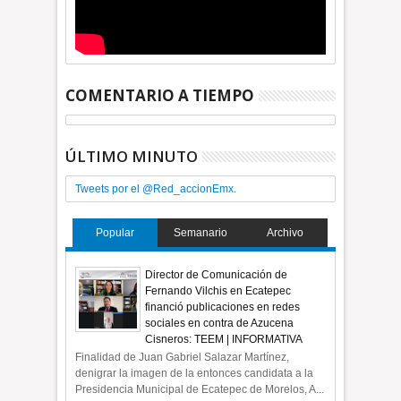
COMENTARIO A TIEMPO
ÚLTIMO MINUTO
Tweets por el @Red_accionEmx.
Popular
Semanario
Archivo
Director de Comunicación de
Fernando Vilchis en Ecatepec
financió publicaciones en redes
sociales en contra de Azucena
Cisneros: TEEM | INFORMATIVA
Finalidad de Juan Gabriel Salazar Martínez,
denigrar la imagen de la entonces candidata a la
Presidencia Municipal de Ecatepec de Morelos, A...