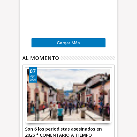
d
B
m
r
o
a
r
v
e
…
»
Cargar Más
AL MOMENTO
07
Ago
2026
Son 6 los periodistas asesinados en
2026 * COMENTARIO A TIEMPO