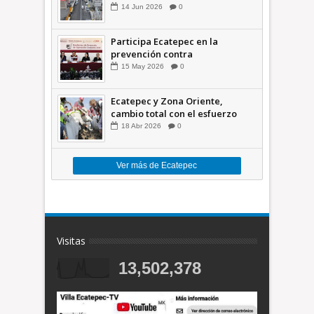
comunidades +Video
14
Jun
2026
0
Participa Ecatepec en la
prevención contra
inundaciones en el Valle de
15
May
2026
0
México +VID
Ecatepec y Zona Oriente,
cambio total con el esfuerzo
conjunto: Azucena; retiran 21
18
Abr
2026
0
toneladas de basura *Video
Ver más de Ecatepec
Visitas
13,502,378