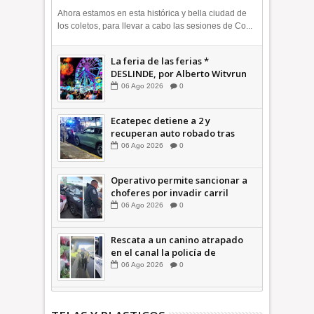
Ahora estamos en esta histórica y bella ciudad de
los coletos, para llevar a cabo las sesiones de Co...
La feria de las ferias *
DESLINDE, por Alberto Witvrun
06
Ago
2026
0
Ecatepec detiene a 2 y
recuperan auto robado tras
operativo con Tecámac +Video
06
Ago
2026
0
| INFORMATIVA
Operativo permite sancionar a
choferes por invadir carril
confinado: Ecatepec +Video |
06
Ago
2026
0
INFORMATIVA
Rescata a un canino atrapado
en el canal la policía de
Ecatepec INFORMATIVA
06
Ago
2026
0