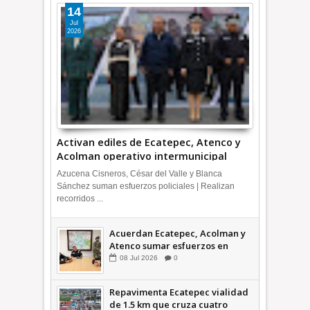
14
Jul
2026
Activan ediles de Ecatepec, Atenco y
Acolman operativo intermunicipal
Azucena Cisneros, César del Valle y Blanca
Sánchez suman esfuerzos policiales | Realizan
recorridos ...
Acuerdan Ecatepec, Acolman y
Atenco sumar esfuerzos en
seguridad
08
Jul
2026
0
Repavimenta Ecatepec vialidad
de 1.5 km que cruza cuatro