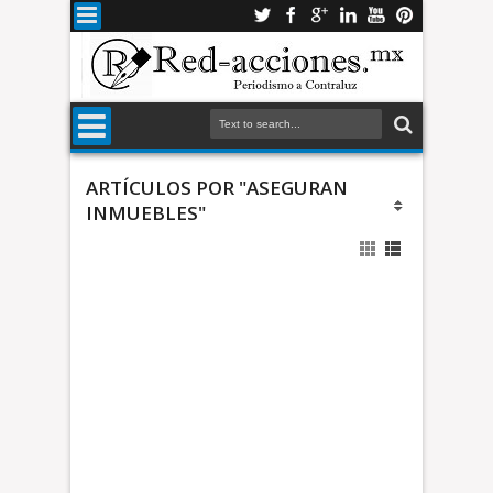
ARTÍCULOS POR "ASEGURAN
INMUEBLES"
i
d
a
d
e
s
E
d
n