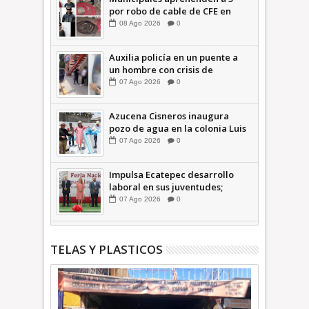
por robo de cable de CFE en
Jardines de Casa Nueva +Video
08
Ago
2026
0
| INFORMA
Auxilia policía en un puente a
un hombre con crisis de
ansiedad en la Vía Morelos |
07
Ago
2026
0
INFORMATIVA
Azucena Cisneros inaugura
pozo de agua en la colonia Luis
Donaldo Colosio +Video |
07
Ago
2026
0
INFORMATIVA
Impulsa Ecatepec desarrollo
laboral en sus juventudes;
inauguran Feria de Empleo y
07
Ago
2026
0
Emprendedores 2026 +Video |
INFORMATIVA
TELAS Y PLASTICOS