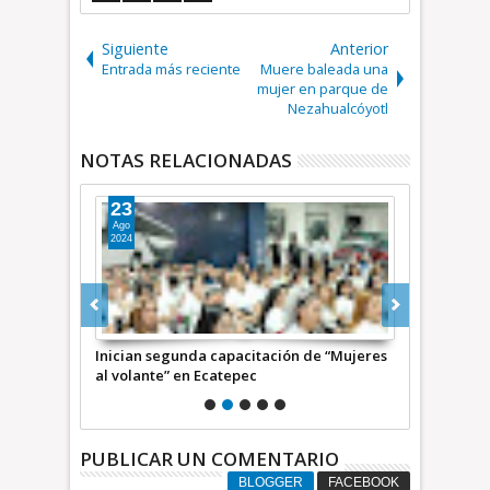
Siguiente
Anterior
Entrada más reciente
Muere baleada una
mujer en parque de
Nezahualcóyotl
NOTAS RELACIONADAS
23
28
Ago
Ene
2024
2025
ante”
Inician segunda capacitación de “Mujeres
Bloquean tax
lico en
al volante” en Ecatepec
presunto aco
PUBLICAR UN COMENTARIO
BLOGGER
FACEBOOK