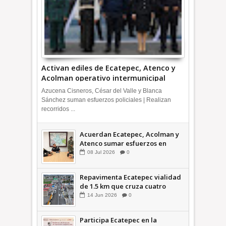
Activan ediles de Ecatepec, Atenco y
Acolman operativo intermunicipal
Azucena Cisneros, César del Valle y Blanca
Sánchez suman esfuerzos policiales | Realizan
recorridos ...
Acuerdan Ecatepec, Acolman y
Atenco sumar esfuerzos en
seguridad
08
Jul
2026
0
Repavimenta Ecatepec vialidad
de 1.5 km que cruza cuatro
comunidades +Video
14
Jun
2026
0
Participa Ecatepec en la