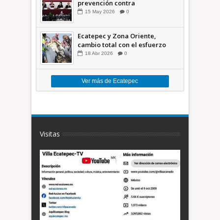
prevención contra
inundaciones en el Valle de
15
May
2026
0
México +VID
Ecatepec y Zona Oriente,
cambio total con el esfuerzo
conjunto: Azucena; retiran 21
18
Abr
2026
0
toneladas de basura *Video
Ver más de Ecatepec
Visitas