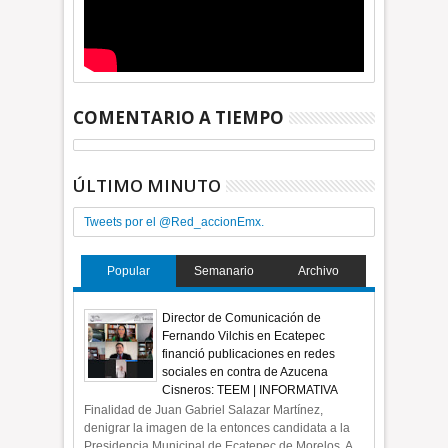
COMENTARIO A TIEMPO
ÚLTIMO MINUTO
Tweets por el @Red_accionEmx.
Popular
Semanario
Archivo
Director de Comunicación de
Fernando Vilchis en Ecatepec
financió publicaciones en redes
sociales en contra de Azucena
Cisneros: TEEM | INFORMATIVA
Finalidad de Juan Gabriel Salazar Martínez,
denigrar la imagen de la entonces candidata a la
Presidencia Municipal de Ecatepec de Morelos, A...