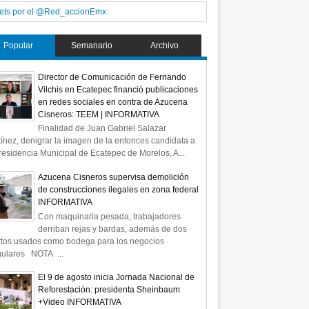
ets por el @Red_accionEmx.
Popular
Semanario
Archivo
Director de Comunicación de Fernando
Vilchis en Ecatepec financió publicaciones
en redes sociales en contra de Azucena
Cisneros: TEEM | INFORMATIVA
Finalidad de Juan Gabriel Salazar
ínez, denigrar la imagen de la entonces candidata a
residencia Municipal de Ecatepec de Morelos, A...
Azucena Cisneros supervisa demolición
de construcciones ilegales en zona federal
INFORMATIVA
Con maquinaria pesada, trabajadores
derriban rejas y bardas, además de dos
rtos usados como bodega para los negocios
gulares NOTA ...
El 9 de agosto inicia Jornada Nacional de
Reforestación: presidenta Sheinbaum
+Video INFORMATIVA