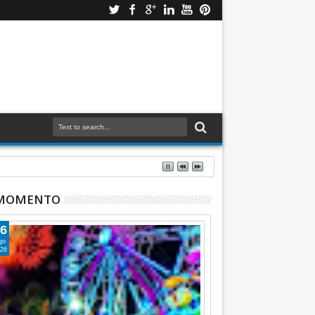
 MOMENTO
6
go
26