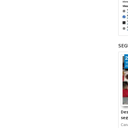
SEG
2
M
20
Des
seg
Cana