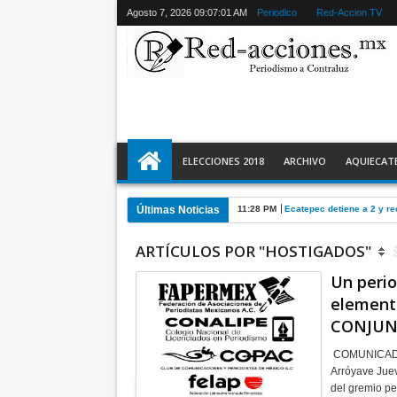
Agosto 7, 2026
09:07:02 AM
Periodico
Red-Accion TV
ELECCIONES 2018
ARCHIVO
AQUIECAT
Últimas Noticias
11:28 PM
Ecatepec detiene a 2 y r
ARTÍCULOS POR "HOSTIGADOS"
Un perio
element
CONJU
COMUNICADO
Arróyave Jue
del gremio pe