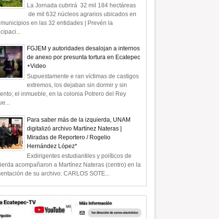
La Jornada cubrirá 32 mil 184 hectáreas
de mil 632 núcleos agrarios ubicados en
municipios en las 32 entidades | Prevén la
icipaci...
FGJEM y autoridades desalojan a internos
de anexo por presunta tortura en Ecatepec
+Video
Supuestamente e ran víctimas de castigos
extremos, los dejaban sin dormir y sin
ento; el inmueble, en la colonia Potrero del Rey
e...
Para saber más de la izquierda, UNAM
digitalizó archivo Martínez Nateras |
Miradas de Reportero / Rogelio
Hernández López*
Exdirigentes estudiantiles y políticos de
ierda acompañaron a Martínez Nateras (centro) en la
sentación de su archivo. CARLOS SOTE...