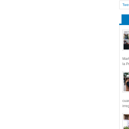
Twe
Mart
la P
cua
irre