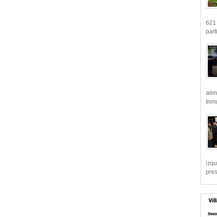
621 
part
alim
Inmu
izqu
pre