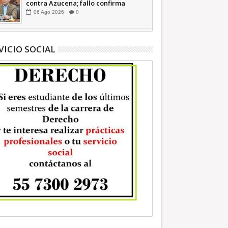
contra Azucena; fallo confirma
guerra sucia: Octavio Martínez
06
Ago
2026
0
INFORMATIVA
VICIO SOCIAL