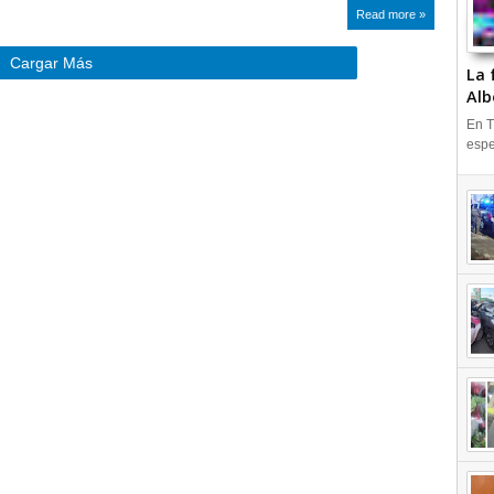
Read more »
Cargar Más
La 
Alb
En T
espe