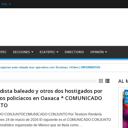
Más
EPEC
SECCIONES
ECATEPEC
DIRECTORIO
OPINIÓN
ecuperan auto robado tras operativo con Tecámac +Video | INFORMATIVA
AL
dista baleado y otros dos hostigados por
0
os policíacos en Oaxaca * COMUNICADO
A
20
NTO
 CONJUNTOCOMUNICADO CONJUNTO Por Teodoro Rentería
ves 19 de marzo de 2026 El siguiente es el COMUNICADO CONJUNTO
riodístico organizado de México que se titula como…