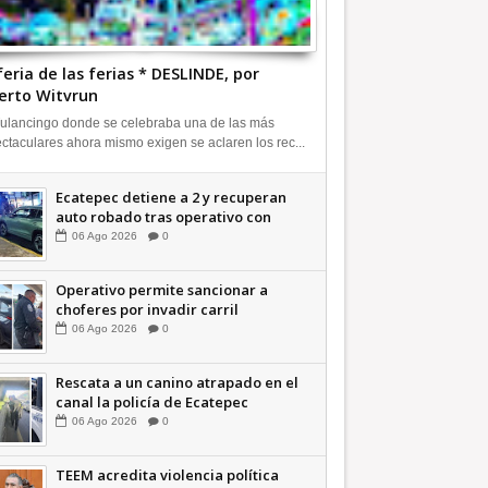
feria de las ferias * DESLINDE, por
erto Witvrun
ulancingo donde se celebraba una de las más
ctaculares ahora mismo exigen se aclaren los rec...
Ecatepec detiene a 2 y recuperan
auto robado tras operativo con
Tecámac +Video | INFORMATIVA
06
Ago
2026
0
Operativo permite sancionar a
choferes por invadir carril
confinado: Ecatepec +Video |
06
Ago
2026
0
INFORMATIVA
Rescata a un canino atrapado en el
canal la policía de Ecatepec
INFORMATIVA
06
Ago
2026
0
TEEM acredita violencia política