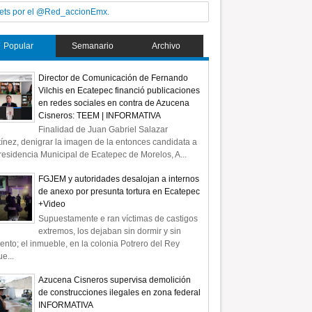
ets por el @Red_accionEmx.
Popular
Semanario
Archivo
Director de Comunicación de Fernando
Vilchis en Ecatepec financió publicaciones
en redes sociales en contra de Azucena
Cisneros: TEEM | INFORMATIVA
Finalidad de Juan Gabriel Salazar
ínez, denigrar la imagen de la entonces candidata a
residencia Municipal de Ecatepec de Morelos, A...
FGJEM y autoridades desalojan a internos
de anexo por presunta tortura en Ecatepec
+Video
Supuestamente e ran víctimas de castigos
extremos, los dejaban sin dormir y sin
ento; el inmueble, en la colonia Potrero del Rey
e...
Azucena Cisneros supervisa demolición
de construcciones ilegales en zona federal
INFORMATIVA