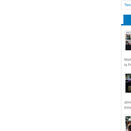
Twe
Mart
la P
alim
Inmu