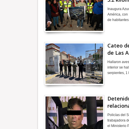
Inaugura Azuc
América, con 
de habitante
Cateo de
de Las 
Hallaron aves
interior se ha
serpientes, 1 
Detenido
relacion
Policías del 
trabajadora d
el Ministerio