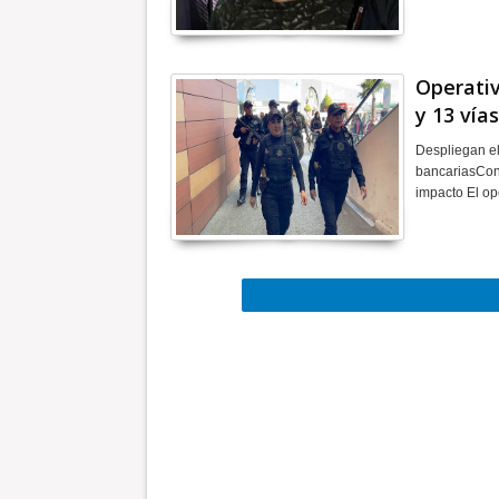
Operativ
y 13 vía
Despliegan el
bancariasCon 
impacto El op