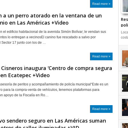
Read more »
 a un perro atorado en la ventana de un
Res
nio en Las Américas +Video
pol
n el edificio habitacional de la avenida Simón Bolívar; le vendan sus
Loca
ntos lo entregan a vecinosEl canino fue rescatado a salvo por
cost
 Sector 17 junto con los de …
Read more »
Cisneros inaugura ‘Centro de compra segura
 en Ecatepec +Video
sesoría de peritos y acompañamiento de policía municipal“Este es un
o para la compra-venta de vehículos, tenemos plataformas para
 con apoyo de la Fiscalía en Ro…
Read more »
vo sendero seguro en Las Américas suman
metros de calles iluminadas +VID