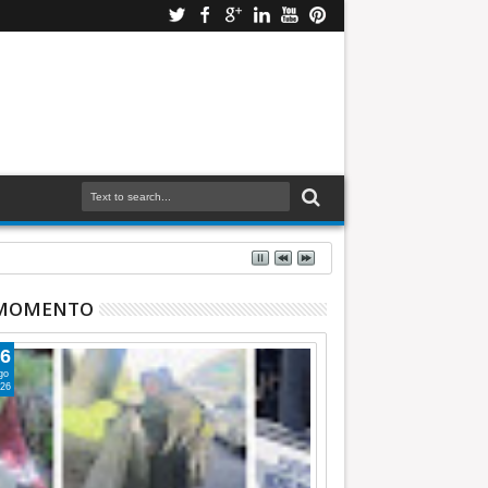
 MOMENTO
6
go
26