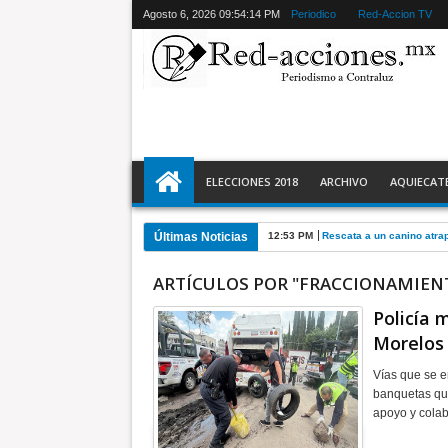
Agosto 6, 2026
09:54:15 PM
Periodico
Red-Accion TV
ELECCIONES 2018
ARCHIVO
AQUIECAT
Últimas Noticias
12:53 PM
Rescata a un canino atra
ARTÍCULOS POR "FRACCIONAMIEN
Policía 
Morelos
Vías que se e
banquetas que
apoyo y cola