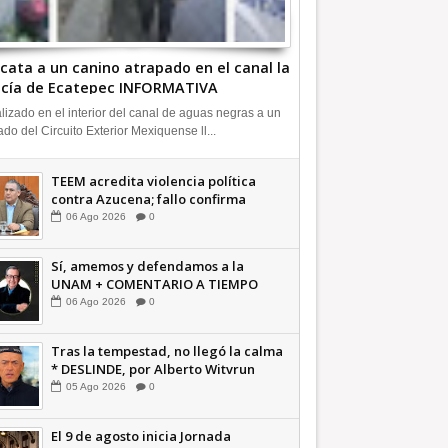
cata a un canino atrapado en el canal la
icía de Ecatepec INFORMATIVA
lizado en el interior del canal de aguas negras a un
ado del Circuito Exterior Mexiquense ll...
TEEM acredita violencia política
contra Azucena; fallo confirma
guerra sucia: Octavio Martínez
06
Ago
2026
0
INFORMATIVA
Sí, amemos y defendamos a la
UNAM + COMENTARIO A TIEMPO
06
Ago
2026
0
Tras la tempestad, no llegó la calma
* DESLINDE, por Alberto Witvrun
OPINIÓN
05
Ago
2026
0
El 9 de agosto inicia Jornada