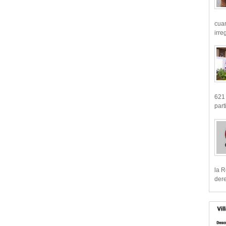
cua
irre
621 
part
la R
dere