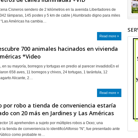
ena Cisneros sendero de 2 kilómetros en la avenida Libertadores de
342 lámparas, 145 postes y 5 km de cable | Alumbrado digno para miles
s “Las Américas ha cambia…
SER
Read more »
scubre 700 animales hacinados en vivienda
Américas *Video
, en su mayoría, borregos y tortugas en predio al parecer invadidoEn el
llaron 658 aves, 11 borregos y chivos, 24 tortugas, 1 tarántula, 12
lagarto Alicante, 2…
Read more »
 por robo a tienda de conveniencia estaría
ado con 20 más en Jardines y Las Américas
Sector 16 aprehenden a sujeto por múltiples robos a Oxxo; una
e la tienda de conveniencia lo identificóAlfonso “N”, fue presentado ante
 Público como probable re…