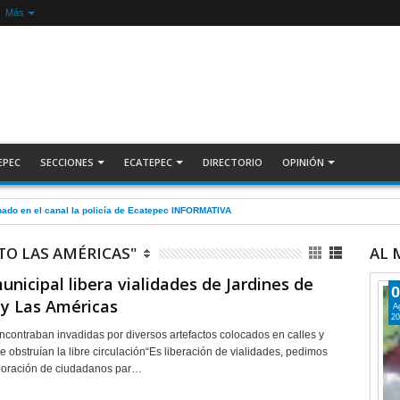
Más
EPEC
SECCIONES
ECATEPEC
DIRECTORIO
OPINIÓN
pado en el canal la policía de Ecatepec INFORMATIVA
TO LAS AMÉRICAS"
AL
municipal libera vialidades de Jardines de
0
 y Las Américas
A
20
ncontraban invadidas por diversos artefactos colocados en calles y
 obstruían la libre circulación“Es liberación de vialidades, pedimos
boración de ciudadanos par…