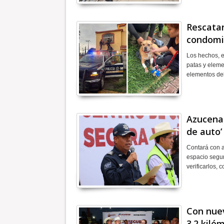
Rescatan
condomi
Los hechos, e
patas y eleme
elementos del
Azucena 
de auto’
Contará con a
espacio segur
verificarlos,
Con nue
3.2 kiló