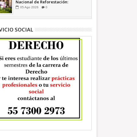
Nacional de Reforestación:
presidenta Sheinbaum +Video
05
Ago
2026
0
INFORMATIVA
VICIO SOCIAL