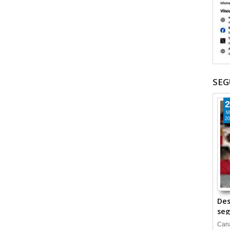
SEG
2
M
20
Des
seg
Cana