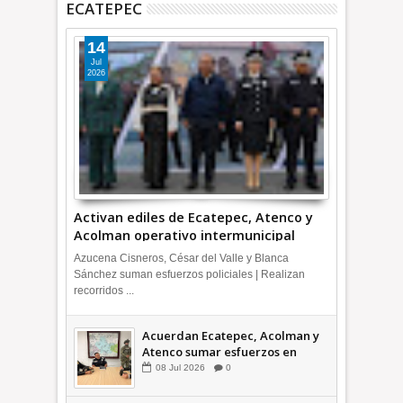
ECATEPEC
14
Jul
2026
Activan ediles de Ecatepec, Atenco y
Acolman operativo intermunicipal
Azucena Cisneros, César del Valle y Blanca
Sánchez suman esfuerzos policiales | Realizan
recorridos ...
Acuerdan Ecatepec, Acolman y
Atenco sumar esfuerzos en
seguridad
08
Jul
2026
0