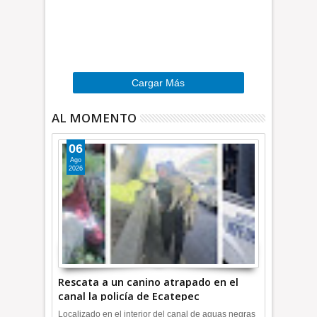
a
o
e
r
d
e
…
»
Cargar Más
AL MOMENTO
06
Ago
2026
Rescata a un canino atrapado en el
canal la policía de Ecatepec
INFORMATIVA
Localizado en el interior del canal de aguas negras