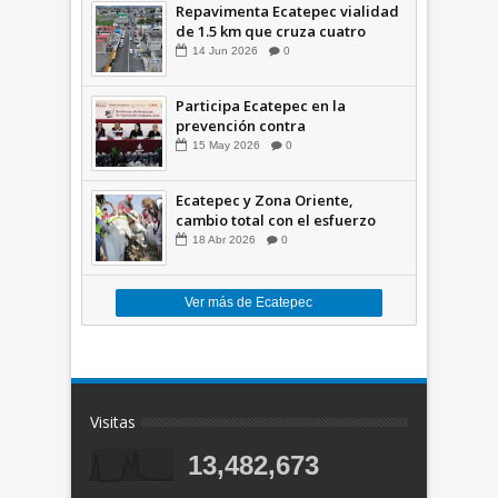
Repavimenta Ecatepec vialidad
de 1.5 km que cruza cuatro
comunidades +Video
14
Jun
2026
0
Participa Ecatepec en la
prevención contra
inundaciones en el Valle de
15
May
2026
0
México +VID
Ecatepec y Zona Oriente,
cambio total con el esfuerzo
conjunto: Azucena; retiran 21
18
Abr
2026
0
toneladas de basura *Video
Ver más de Ecatepec
Visitas
13,482,673