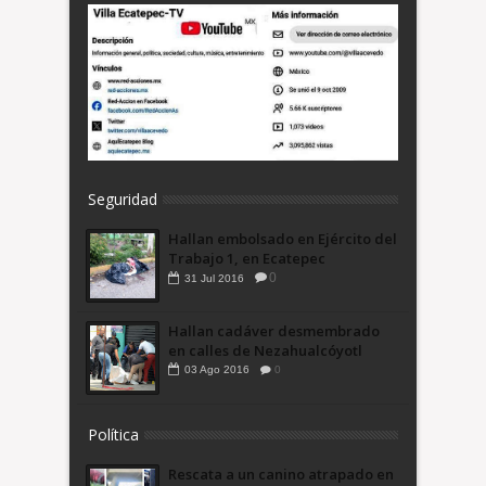
Seguridad
Hallan embolsado en Ejército del
Trabajo 1, en Ecatepec
0
31
Jul
2016
Hallan cadáver desmembrado
en calles de Nezahualcóyotl
03
Ago
2016
0
Política
Rescata a un canino atrapado en