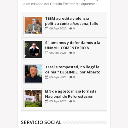
a un costado del Circuito Exterior Mexiquense ll...
TEEM acredita violencia
política contra Azucena; fallo
confirma guerra sucia: Octavio
06
Ago
2026
0
Martínez INFORMATIVA
Sí, amemos y defendamos a la
UNAM + COMENTARIO A
TIEMPO
06
Ago
2026
0
Tras la tempestad, no llegó la
calma * DESLINDE, por Alberto
Witvrun OPINIÓN
05
Ago
2026
0
El 9 de agosto inicia Jornada
Nacional de Reforestación:
presidenta Sheinbaum +Video
05
Ago
2026
0
INFORMATIVA
SERVICIO SOCIAL