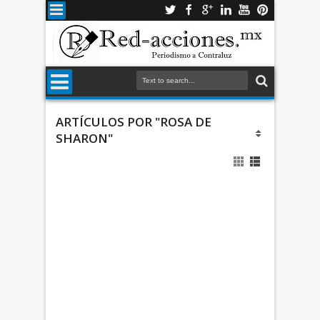
ARTÍCULOS POR "ROSA DE
SHARON"
d
e
S
h
a
r
*
o
I