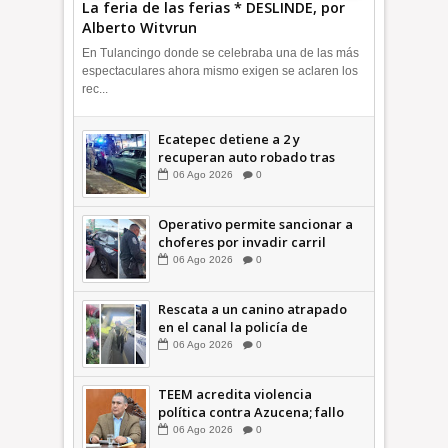
La feria de las ferias * DESLINDE, por
Alberto Witvrun
En Tulancingo donde se celebraba una de las más
espectaculares ahora mismo exigen se aclaren los
rec...
Ecatepec detiene a 2 y
recuperan auto robado tras
operativo con Tecámac +Video
06
Ago
2026
0
| INFORMATIVA
Operativo permite sancionar a
choferes por invadir carril
confinado: Ecatepec +Video |
06
Ago
2026
0
INFORMATIVA
Rescata a un canino atrapado
en el canal la policía de
Ecatepec INFORMATIVA
06
Ago
2026
0
TEEM acredita violencia
política contra Azucena; fallo
confirma guerra sucia: Octavio
06
Ago
2026
0