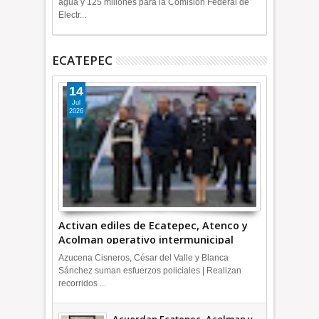
agua y 125 millones para la Comisión Federal de
Electr...
ECATEPEC
14
Jul
2026
Activan ediles de Ecatepec, Atenco y
Acolman operativo intermunicipal
Azucena Cisneros, César del Valle y Blanca
Sánchez suman esfuerzos policiales | Realizan
recorridos ...
Acuerdan Ecatepec, Acolman y