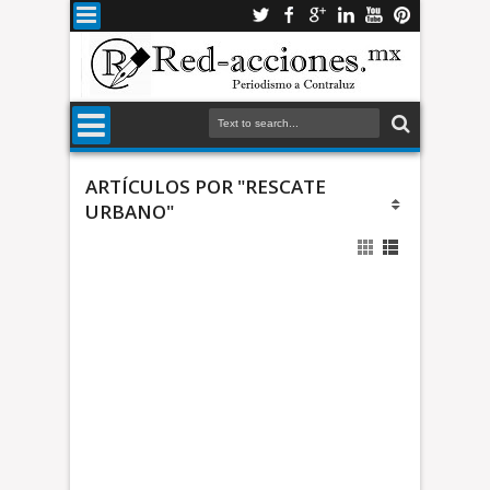
ARTÍCULOS POR "RESCATE
URBANO"
t
e
U
r
b
a
E
n
l