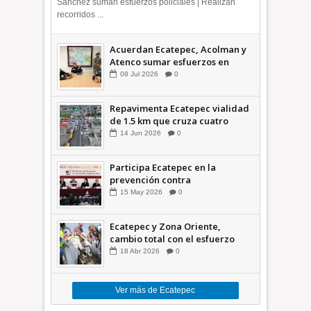
Sánchez suman esfuerzos policiales | Realizan
recorridos ...
Acuerdan Ecatepec, Acolman y
Atenco sumar esfuerzos en
seguridad
08
Jul
2026
0
Repavimenta Ecatepec vialidad
de 1.5 km que cruza cuatro
comunidades +Video
14
Jun
2026
0
Participa Ecatepec en la
prevención contra
inundaciones en el Valle de
15
May
2026
0
México +VID
Ecatepec y Zona Oriente,
cambio total con el esfuerzo
conjunto: Azucena; retiran 21
18
Abr
2026
0
toneladas de basura *Video
Ver más de Ecatepec