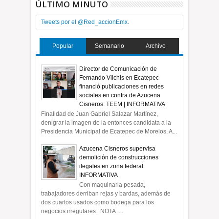
ÚLTIMO MINUTO
Tweets por el @Red_accionEmx.
Popular
Semanario
Archivo
Director de Comunicación de
Fernando Vilchis en Ecatepec
financió publicaciones en redes
sociales en contra de Azucena
Cisneros: TEEM | INFORMATIVA
Finalidad de Juan Gabriel Salazar Martínez,
denigrar la imagen de la entonces candidata a la
Presidencia Municipal de Ecatepec de Morelos, A...
Azucena Cisneros supervisa
demolición de construcciones
ilegales en zona federal
INFORMATIVA
Con maquinaria pesada,
trabajadores derriban rejas y bardas, además de
dos cuartos usados como bodega para los
negocios irregulares NOTA ...