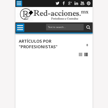
ARTÍCULOS POR
"PROFESIONISTAS"
e
v
a
s
c
é
*
d
D