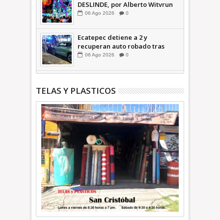
DESLINDE, por Alberto Witvrun
06
Ago
2026
0
Ecatepec detiene a 2 y
recuperan auto robado tras
operativo con Tecámac +Video
06
Ago
2026
0
| INFORMATIVA
TELAS Y PLASTICOS