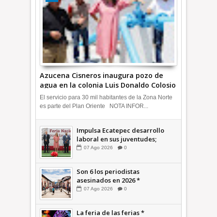
Azucena Cisneros inaugura pozo de
agua en la colonia Luis Donaldo Colosio
+Video | INFORMATIVA
El servicio para 30 mil habitantes de la Zona Norte
es parte del Plan Oriente NOTA INFOR...
Impulsa Ecatepec desarrollo
laboral en sus juventudes;
inauguran Feria de Empleo y
07
Ago
2026
0
Emprendedores 2026 +Video |
INFORMATIVA
Son 6 los periodistas
asesinados en 2026 *
COMENTARIO A TIEMPO
07
Ago
2026
0
La feria de las ferias *