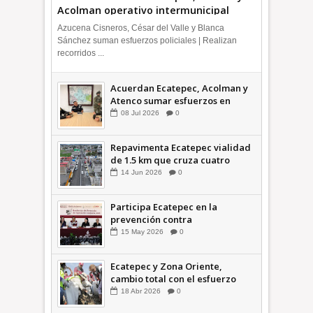
Acolman operativo intermunicipal
Azucena Cisneros, César del Valle y Blanca
Sánchez suman esfuerzos policiales | Realizan
recorridos ...
Acuerdan Ecatepec, Acolman y
Atenco sumar esfuerzos en
seguridad
08
Jul
2026
0
Repavimenta Ecatepec vialidad
de 1.5 km que cruza cuatro
comunidades +Video
14
Jun
2026
0
Participa Ecatepec en la
prevención contra
inundaciones en el Valle de
15
May
2026
0
México +VID
Ecatepec y Zona Oriente,
cambio total con el esfuerzo
conjunto: Azucena; retiran 21
18
Abr
2026
0
toneladas de basura *Video