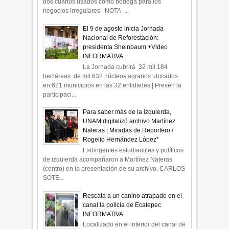
dos cuartos usados como bodega para los
negocios irregulares NOTA ...
El 9 de agosto inicia Jornada
Nacional de Reforestación:
presidenta Sheinbaum +Video
INFORMATIVA
La Jornada cubrirá 32 mil 184
hectáreas de mil 632 núcleos agrarios ubicados
en 621 municipios en las 32 entidades | Prevén la
participaci...
Para saber más de la izquierda,
UNAM digitalizó archivo Martínez
Nateras | Miradas de Reportero /
Rogelio Hernández López*
Exdirigentes estudiantiles y políticos
de izquierda acompañaron a Martínez Nateras
(centro) en la presentación de su archivo. CARLOS
SOTE...
Rescata a un canino atrapado en el
canal la policía de Ecatepec
INFORMATIVA
Localizado en el interior del canal de