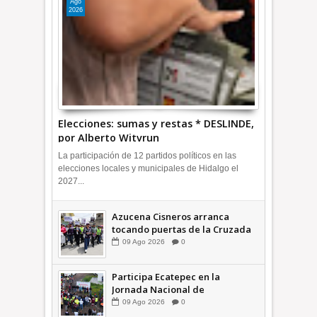
Ago
2026
Elecciones: sumas y restas * DESLINDE,
por Alberto Witvrun
La participación de 12 partidos políticos en las
elecciones locales y municipales de Hidalgo el
2027...
Azucena Cisneros arranca
tocando puertas de la Cruzada
Violeta en la Colosio +Video |
09
Ago
2026
0
INFORMA
Participa Ecatepec en la
Jornada Nacional de
Reforestación; plantan 3 mil
09
Ago
2026
0
árboles + Video | INFORMA