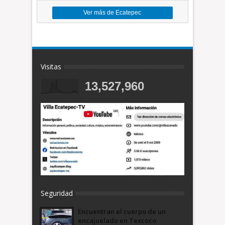
Ver más de Ecatepec
Visitas
13,527,960
Seguridad
Encuentran el cuerpo de un
encajuelado en Texcoco