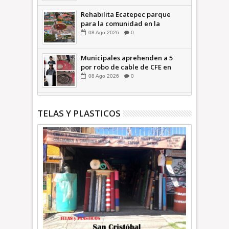
Rehabilita Ecatepec parque
para la comunidad en la
Petroquímica 1 +Video |
08
Ago
2026
0
INFORMA
Municipales aprehenden a 5
por robo de cable de CFE en
Jardines de Casa Nueva +Video
08
Ago
2026
0
| INFORMA
TELAS Y PLASTICOS