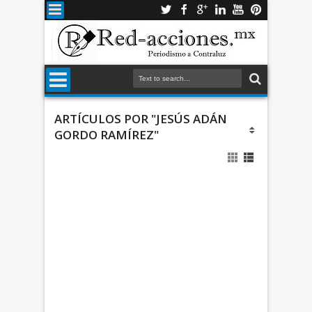
ARTÍCULOS POR "JESÚS ADÁN
GORDO RAMÍREZ"
c
o
r
e
q
u
*
i
A