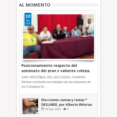
AL MOMENTO
10
Ago
2026
Posicionamiento respecto del
asesinato del gran y valiente colega,
Francisco Alejandro Leyva Aguilar *
SAN CRISTÓBAL DE LAS CASAS, CHIAPAS.
COMENTARIO A TIEMPO
Hemos concluido los trabajos de las sesiones de
los Consejos Di...
Elecciones: sumas y restas *
DESLINDE, por Alberto Witvrun
09
Ago
2026
0