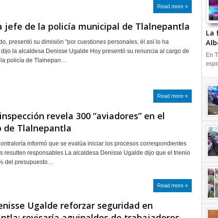
Read more »
 jefe de la policía municipal de Tlalnepantla
La 
Alb
do, presentó su dimisión "por cuestiones personales, él así lo ha
 dijo la alcaldesa Denisse Ugalde Hoy presentó su renuncia al cargo de
En T
la policía de Tlalnepan…
espe
Read more »
inspección revela 300 “aviadores” en el
 de Tlalnepantla
Contraloría informó que se evalúa iniciar los procesos correspondientes
s resulten responsables La alcaldesa Denisse Ugalde dijo que el trienio
% del presupuesto…
Read more »
nisse Ugalde reforzar seguridad en
ntla; revisaría aguinaldos de trabajadores