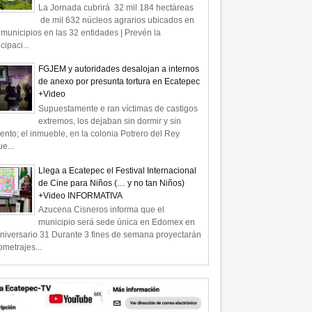
La Jornada cubrirá 32 mil 184 hectáreas
de mil 632 núcleos agrarios ubicados en
municipios en las 32 entidades | Prevén la
icipaci...
FGJEM y autoridades desalojan a internos
de anexo por presunta tortura en Ecatepec
+Video
Supuestamente e ran víctimas de castigos
extremos, los dejaban sin dormir y sin
ento; el inmueble, en la colonia Potrero del Rey
e...
Llega a Ecatepec el Festival Internacional
de Cine para Niños (… y no tan Niños)
+Video INFORMATIVA
Azucena Cisneros informa que el
municipio será sede única en Edomex en
niversario 31 Durante 3 fines de semana proyectarán
ometrajes...