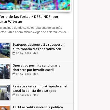
feria de las ferias * DESLINDE, por
erto Witvrun
ulancingo donde se celebraba una de las más
ctaculares ahora mismo exigen se aclaren los rec...
Ecatepec detiene a 2 y recuperan
auto robado tras operativo con
Tecámac +Video | INFORMATIVA
06
Ago
2026
0
Operativo permite sancionar a
choferes por invadir carril
confinado: Ecatepec +Video |
06
Ago
2026
0
INFORMATIVA
Rescata a un canino atrapado en el
canal la policía de Ecatepec
INFORMATIVA
06
Ago
2026
0
TEEM acredita violencia política