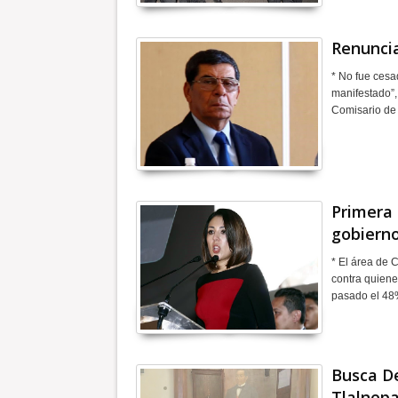
Renuncia
* No fue cesa
manifestado”,
Comisario de 
Primera 
gobierno
* El área de 
contra quiene
pasado el 48
Busca De
Tlalnepa