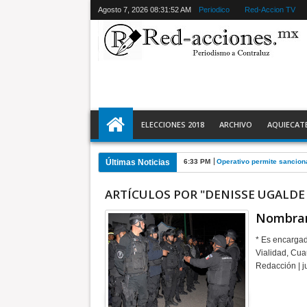
Agosto 7, 2026
08:31:53 AM
Periodico
Red-Accion TV
ELECCIONES 2018
ARCHIVO
AQUIECAT
Últimas Noticias
6:33 PM
Operativo permite sanciona
ARTÍCULOS POR "DENISSE UGALDE
Nombran 
* Es encargad
Vialidad, Cua
Redacción | 