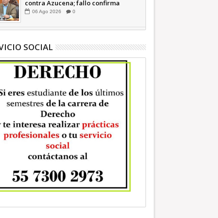
contra Azucena; fallo confirma
guerra sucia: Octavio Martínez
06
Ago
2026
0
INFORMATIVA
VICIO SOCIAL