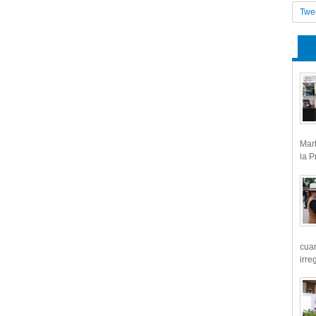
Twe
Mart
la P
cua
irre