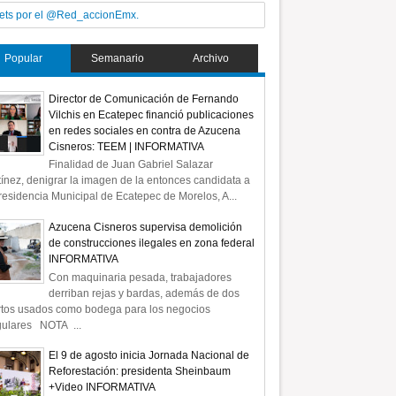
ets por el @Red_accionEmx.
Popular
Semanario
Archivo
Director de Comunicación de Fernando
Vilchis en Ecatepec financió publicaciones
en redes sociales en contra de Azucena
Cisneros: TEEM | INFORMATIVA
Finalidad de Juan Gabriel Salazar
ínez, denigrar la imagen de la entonces candidata a
residencia Municipal de Ecatepec de Morelos, A...
Azucena Cisneros supervisa demolición
de construcciones ilegales en zona federal
INFORMATIVA
Con maquinaria pesada, trabajadores
derriban rejas y bardas, además de dos
rtos usados como bodega para los negocios
gulares NOTA ...
El 9 de agosto inicia Jornada Nacional de
Reforestación: presidenta Sheinbaum
+Video INFORMATIVA