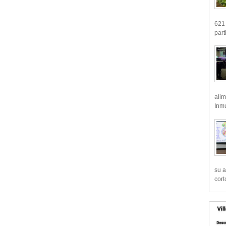
621 
part
alim
Inmu
su a
cort