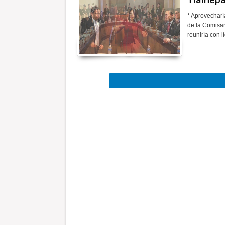
* Aprovecharí
de la Comisarí
reuniría con 