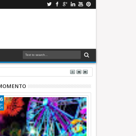
 MOMENTO
6
go
26