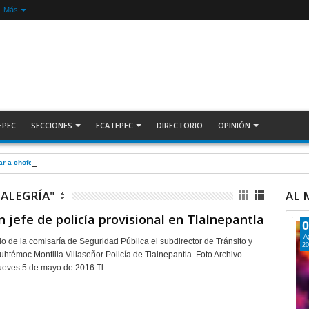
Más
EPEC
SECCIONES
ECATEPEC
DIRECTORIO
OPINIÓN
r a choferes por invadir carril confinado: Ecatepec +Video | INFORMATIVA
 ALEGRÍA"
AL
jefe de policía provisional en Tlalnepantla
0
A
o de la comisaría de Seguridad Pública el subdirector de Tránsito y
20
uhtémoc Montilla Villaseñor Policía de Tlalnepantla. Foto Archivo
jueves 5 de mayo de 2016 Tl…