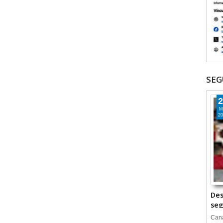
SEG
2
M
20
Des
seg
Cana