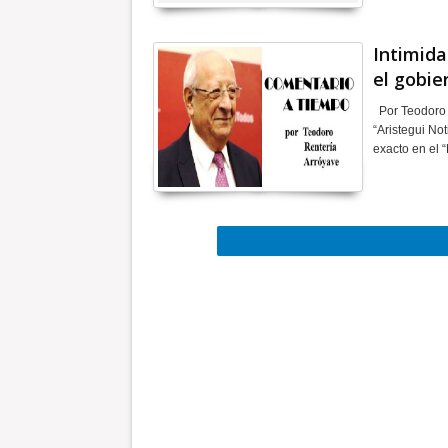
Intimida
el gobi
Por Teodoro R
“Aristegui Not
exacto en el 