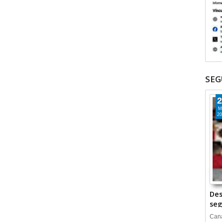
SEG
2
M
20
Des
seg
Cana