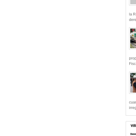
la R
dere
prop
Fisc
cua
irre