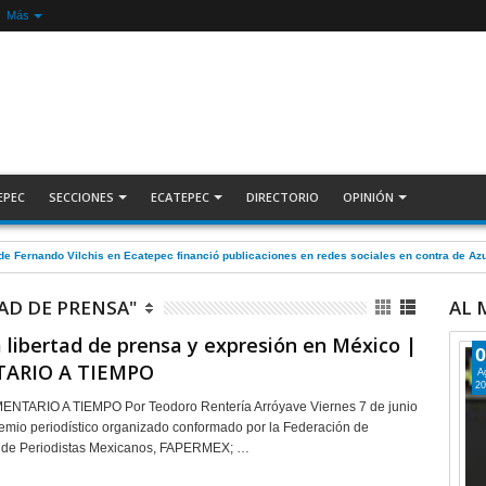
Más
EPEC
SECCIONES
ECATEPEC
DIRECTORIO
OPINIÓN
de Fernando Vilchis en Ecatepec financió publicaciones en redes sociales en contra de 
TAD DE PRENSA"
AL
a libertad de prensa y expresión en México |
0
ARIO A TIEMPO
A
20
TARIO A TIEMPO Por Teodoro Rentería Arróyave Viernes 7 de junio
emio periodístico organizado conformado por la Federación de
 de Periodistas Mexicanos, FAPERMEX; …