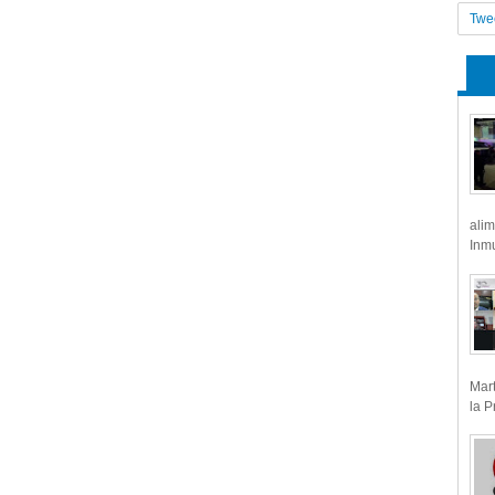
Twe
alim
Inmu
Mart
la P