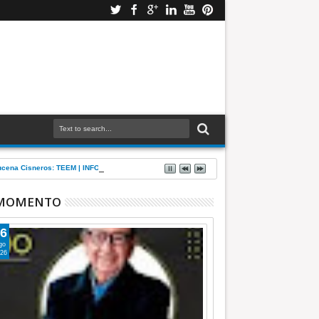
Azucena Cisneros: TEEM | INFORMATIVA
 MOMENTO
6
go
26