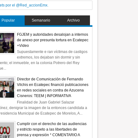
ets por el @Red_accionEmx.
Popular
Semanario
Archivo
FGJEM y autoridades desalojan a internos
de anexo por presunta tortura en Ecatepec
+Video
Supuestamente e ran víctimas de castigos
extremos, los dejaban sin dormir y sin
ento; el inmueble, en la colonia Potrero del Rey
e...
Director de Comunicación de Fernando
Vilchis en Ecatepec financió publicaciones
en redes sociales en contra de Azucena
Cisneros: TEEM | INFORMATIVA
Finalidad de Juan Gabriel Salazar
ínez, denigrar la imagen de la entonces candidata a
residencia Municipal de Ecatepec de Morelos, A...
Cumplir con el derecho de las audiencias
y estricto respeto a las libertades de
prensa y expresión * COMENTARIO A