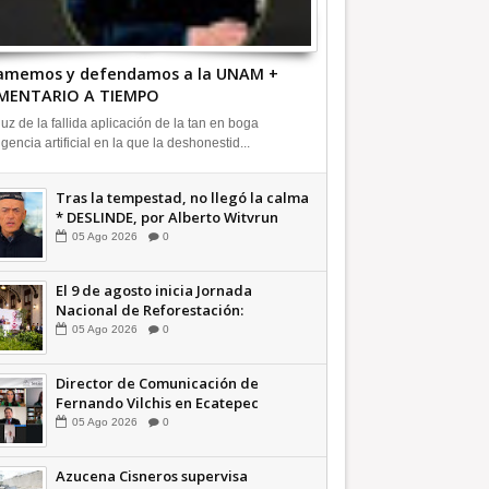
 amemos y defendamos a la UNAM +
MENTARIO A TIEMPO
 luz de la fallida aplicación de la tan en boga
igencia artificial en la que la deshonestid...
Tras la tempestad, no llegó la calma
* DESLINDE, por Alberto Witvrun
OPINIÓN
05
Ago
2026
0
El 9 de agosto inicia Jornada
Nacional de Reforestación:
presidenta Sheinbaum +Video
05
Ago
2026
0
INFORMATIVA
Director de Comunicación de
Fernando Vilchis en Ecatepec
financió publicaciones en redes
05
Ago
2026
0
sociales en contra de Azucena
Cisneros: TEEM | INFORMATIVA
Azucena Cisneros supervisa