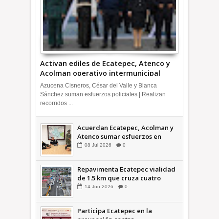
Activan ediles de Ecatepec, Atenco y
Acolman operativo intermunicipal
Azucena Cisneros, César del Valle y Blanca
Sánchez suman esfuerzos policiales | Realizan
recorridos ...
Acuerdan Ecatepec, Acolman y
Atenco sumar esfuerzos en
seguridad
08
Jul
2026
0
Repavimenta Ecatepec vialidad
de 1.5 km que cruza cuatro
comunidades +Video
14
Jun
2026
0
Participa Ecatepec en la