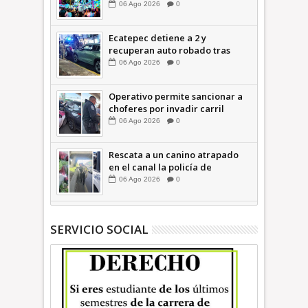
06
Ago
2026
0
Ecatepec detiene a 2 y
recuperan auto robado tras
operativo con Tecámac +Video
06
Ago
2026
0
| INFORMATIVA
Operativo permite sancionar a
choferes por invadir carril
confinado: Ecatepec +Video |
06
Ago
2026
0
INFORMATIVA
Rescata a un canino atrapado
en el canal la policía de
Ecatepec INFORMATIVA
06
Ago
2026
0
SERVICIO SOCIAL