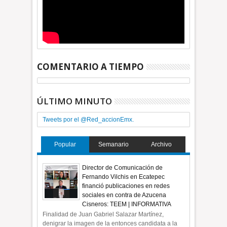
COMENTARIO A TIEMPO
ÚLTIMO MINUTO
Tweets por el @Red_accionEmx.
Popular
Semanario
Archivo
Director de Comunicación de
Fernando Vilchis en Ecatepec
financió publicaciones en redes
sociales en contra de Azucena
Cisneros: TEEM | INFORMATIVA
Finalidad de Juan Gabriel Salazar Martínez,
denigrar la imagen de la entonces candidata a la