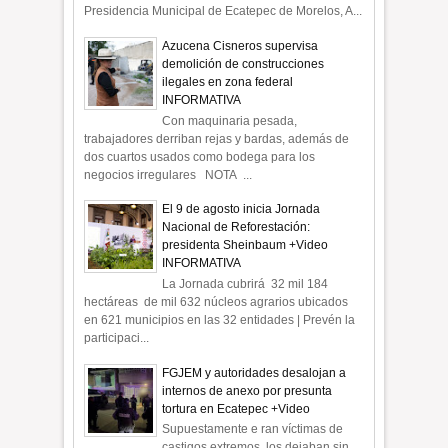
Presidencia Municipal de Ecatepec de Morelos, A...
Azucena Cisneros supervisa
demolición de construcciones
ilegales en zona federal
INFORMATIVA
Con maquinaria pesada,
trabajadores derriban rejas y bardas, además de
dos cuartos usados como bodega para los
negocios irregulares NOTA ...
El 9 de agosto inicia Jornada
Nacional de Reforestación:
presidenta Sheinbaum +Video
INFORMATIVA
La Jornada cubrirá 32 mil 184
hectáreas de mil 632 núcleos agrarios ubicados
en 621 municipios en las 32 entidades | Prevén la
participaci...
FGJEM y autoridades desalojan a
internos de anexo por presunta
tortura en Ecatepec +Video
Supuestamente e ran víctimas de
castigos extremos, los dejaban sin