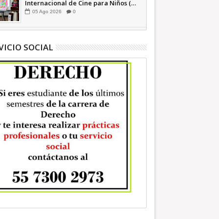
Internacional de Cine para Niños (…
y no tan Niños) +Video INFORMATIVA
05
Ago
2026
0
VICIO SOCIAL