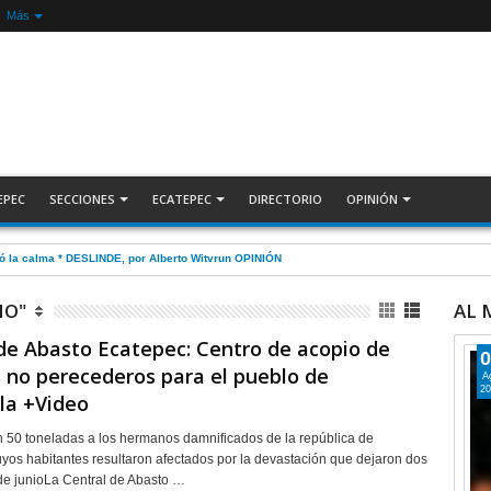
Más
EPEC
SECCIONES
ECATEPEC
DIRECTORIO
OPINIÓN
gó la calma * DESLINDE, por Alberto Witvrun OPINIÓN
IO"
AL
de Abasto Ecatepec: Centro de acopio de
0
s no perecederos para el pueblo de
A
20
la +Video
 50 toneladas a los hermanos damnificados de la república de
yos habitantes resultaron afectados por la devastación que dejaron dos
de junioLa Central de Abasto …