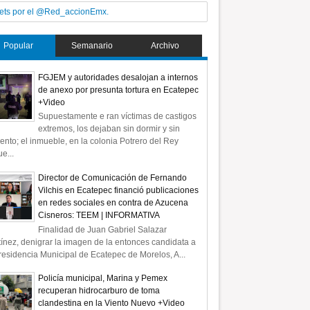
ets por el @Red_accionEmx.
Popular
Semanario
Archivo
FGJEM y autoridades desalojan a internos
de anexo por presunta tortura en Ecatepec
+Video
Supuestamente e ran víctimas de castigos
extremos, los dejaban sin dormir y sin
ento; el inmueble, en la colonia Potrero del Rey
e...
Director de Comunicación de Fernando
Vilchis en Ecatepec financió publicaciones
en redes sociales en contra de Azucena
Cisneros: TEEM | INFORMATIVA
Finalidad de Juan Gabriel Salazar
ínez, denigrar la imagen de la entonces candidata a
residencia Municipal de Ecatepec de Morelos, A...
Policía municipal, Marina y Pemex
recuperan hidrocarburo de toma
clandestina en la Viento Nuevo +Video