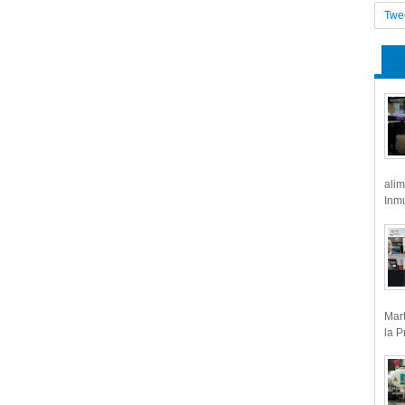
Twe
alim
Inmu
Mart
la P