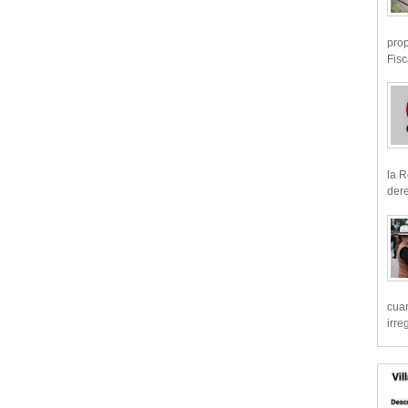
prop
Fisc
la R
dere
cua
irre