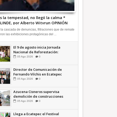
s la tempestad, no llegó la calma *
LINDE, por Alberto Witvrun OPINIÓN
 la cascada de denuncias, filtraciones que de remate
eron las exhibiciones protagónicas del ...
El 9 de agosto inicia Jornada
Nacional de Reforestación:
presidenta Sheinbaum +Video
05
Ago
2026
0
INFORMATIVA
Director de Comunicación de
Fernando Vilchis en Ecatepec
financió publicaciones en redes
05
Ago
2026
0
sociales en contra de Azucena
Cisneros: TEEM | INFORMATIVA
Azucena Cisneros supervisa
demolición de construcciones
ilegales en zona federal
05
Ago
2026
0
INFORMATIVA
Llega a Ecatepec el Festival