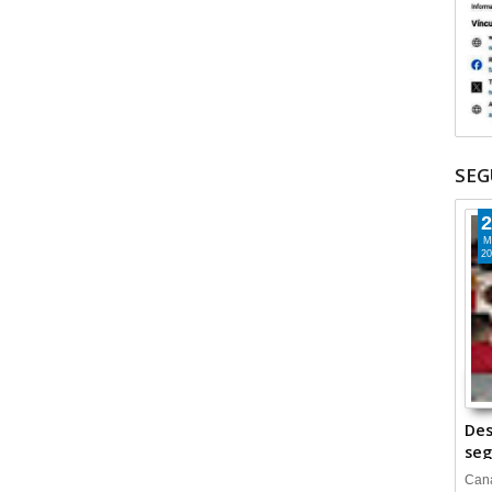
SEG
2
M
20
Des
seg
Cana