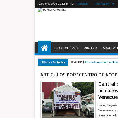
Agosto 6, 2026
01:32:37 PM
Periodico
Red-Accion TV
ELECCIONES 2018
ARCHIVO
AQUIECAT
Últimas Noticias
11:40 PM
Tras la tempestad, no lle
ARTÍCULOS POR "CENTRO DE ACOP
Central 
artículo
Venezue
Se entregarán
Venezuela, cu
sismos el 24 