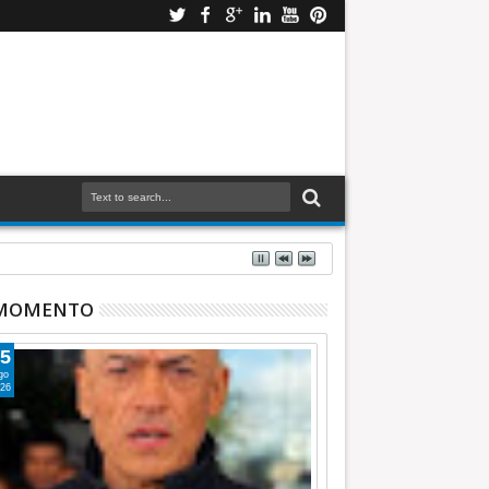
 MOMENTO
5
go
26