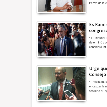
Pérez, de la 
Es Ramír
congres
* El Tribunal
determinó que
consideró in
Urge que
Consejo 
* Tras la anu
encauzar la u
sostiene el l