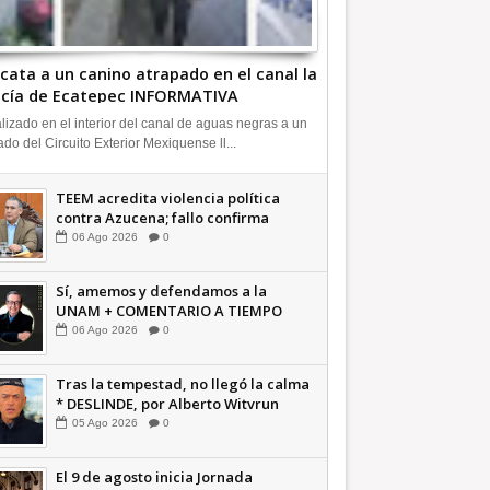
cata a un canino atrapado en el canal la
icía de Ecatepec INFORMATIVA
lizado en el interior del canal de aguas negras a un
ado del Circuito Exterior Mexiquense ll...
TEEM acredita violencia política
contra Azucena; fallo confirma
guerra sucia: Octavio Martínez
06
Ago
2026
0
INFORMATIVA
Sí, amemos y defendamos a la
UNAM + COMENTARIO A TIEMPO
06
Ago
2026
0
Tras la tempestad, no llegó la calma
* DESLINDE, por Alberto Witvrun
OPINIÓN
05
Ago
2026
0
El 9 de agosto inicia Jornada