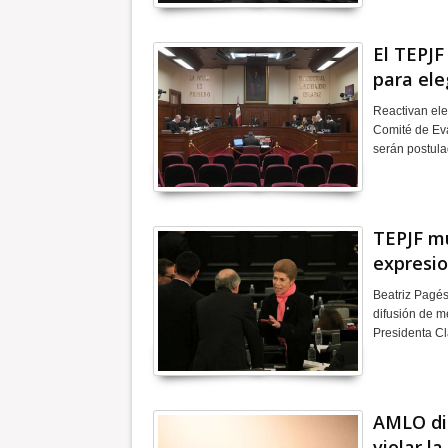
El TEPJF
para ele
Reactivan ele
Comité de Eva
serán postula
TEPJF mu
expresio
Beatriz Pagés
difusión de m
Presidenta C
AMLO di
violar l