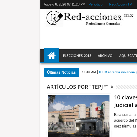
Agosto 6, 2026
07:11:30 PM
Periodico
Red-Accion TV
ELECCIONES 2018
ARCHIVO
AQUIECAT
Últimas Noticias
10:46 AM
TEEM acredita violencia p
ARTÍCULOS POR "TEPJF"
10 clave
Judicial
Esta semana e
acuerdo del I
diez fórmula