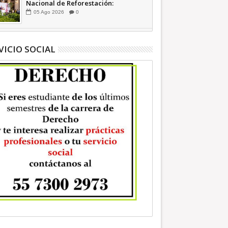
Nacional de Reforestación:
presidenta Sheinbaum +Video
05
Ago
2026
0
INFORMATIVA
VICIO SOCIAL