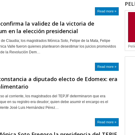
PEL
Read more »
 confirma la validez de la victoria de
m en la elección presidencial
o de Claudia; los magistrados Mónica Soto, Felipe de la Mata, Felipe
Pelí
ica Valle fueron quienes plantearon desestimar los juicios promovidos
do de la Revolución Dem…
Read more »
constancia a diputado electo de Edomex: era
limentario
o al corriente, los magistrados del TEPJF determinaron que era
rque en su registro era deudor; quien debe asumir el encargo es el
plente José Luis Hernández Pérez…
Read more »
nica Soto Fregoso la presidencia del TEPJF