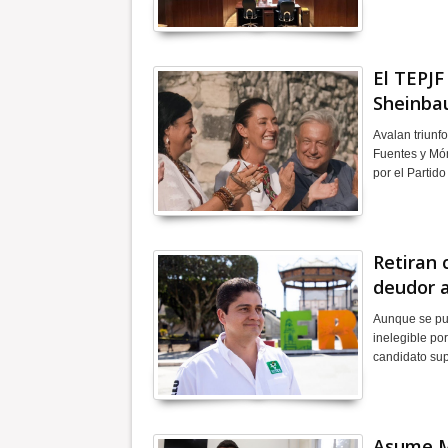
El TEPJF
Sheinbau
Avalan triunf
Fuentes y Món
por el Parti
Retiran 
deudor a
Aunque se pus
inelegible po
candidato su
Asume Mó