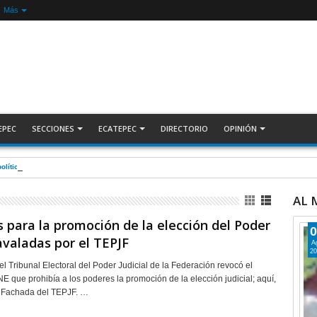
Más
EPEC
SECCIONES
ECATEPEC
DIRECTORIO
OPINIÓN
olítica contra Azucena; fallo confirma guerra sucia: Octavio Martínez INFORMATIVA
AL
s para la promoción de la elección del Poder
0
 avaladas por el TEPJF
A
20
l Tribunal Electoral del Poder Judicial de la Federación revocó el
NE que prohibía a los poderes la promoción de la elección judicial; aquí,
s Fachada del TEPJF. …