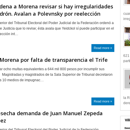
dena a Morena revisar si hay irregularidades
drón. Avalan a Polevnsky por reelección
cua
irre
erior del Tribunal Electoral del Poder Judicial de la Federación ordenó a
 Justicia que lo revise; ésta avala que Yeidckol sí puede participar en el
ección int…
Read more »
621 
Morena por falta de transparencia el Trife
part
r ocho multas equivalentes a 644 mil 800 pesos por incumplir sus
Magistradas y magistrados de la Sala Superior de Tribunal decretaron
os 10 medios de impugnac…
la R
Read more »
dere
esecha demanda de Juan Manuel Zepeda
ez
erior del Tribunal Electoral del Poder Judicial de la Federación