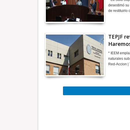
desestimó su 
de restituirl
TEPJF re
Haremos
* IEEM emplaz
naturales sub
Red-Accion |