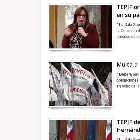
TEPJF or
en su pa
* La Sala Sup
la Comisión de
proceso de el
Multa a 
* Deberá paga
obligaciones 
en ocho de l
TEPJF d
Hernánd
* La Sala Sup