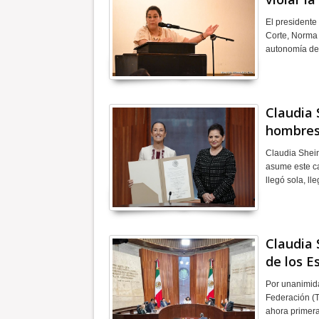
El presidente
Corte, Norma 
autonomía del
Claudia 
hombres 
Claudia Shein
asume este ca
llegó sola, l
Claudia 
de los E
Por unanimida
Federación (TE
ahora primer