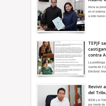
Inicia su pre
en el sistema
a este nuevo
TEPJF sa
castigan
contra 
La politóloga
cuenta de X (
Electoral. I
Revivir 
del Trib
IEEM y el Tri
por ciento de