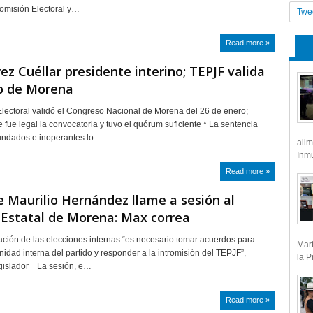
comisión Electoral y…
Twe
Read more »
ez Cuéllar presidente interino; TEPJF valida
o de Morena
 Electoral validó el Congreso Nacional de Morena del 26 de enero;
 fue legal la convocatoria y tuvo el quórum suficiente * La sentencia
fundados e inoperantes lo…
alim
Inmu
Read more »
 Maurilio Hernández llame a sesión al
Estatal de Morena: Max correa
lación de las elecciones internas “es necesario tomar acuerdos para
Mart
nidad interna del partido y responder a la intromisión del TEPJF”,
la P
egislador La sesión, e…
Read more »