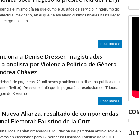
sidencia el mismo día en que cumple 30 años de servicio ininterrumpido
 electoral mexicano, en el que ha escalado distintos niveles hasta llegar
 encargo Este lun…
Read more »
nciona a Denise Dresser; magistradxs
 a analista por Violencia Política de Género
Andrea Chávez
 deberá de pagar casi 21 mil pesos y publicar una disculpa pública en su
antes Twitter); Dresser señaló que impugnará la resolución del Tribunal
magen de X.Vierne…
Read more »
COM
a Nueva Alianza, resultado de componendas
unal Electoral: Faustino de la Cruz
bunal local habían ordenado la liquidación del partidoNA obtuvo solo el 2
ÚL
 votos en elecciones para Gubernatura Diputado Faustino de la Cruz