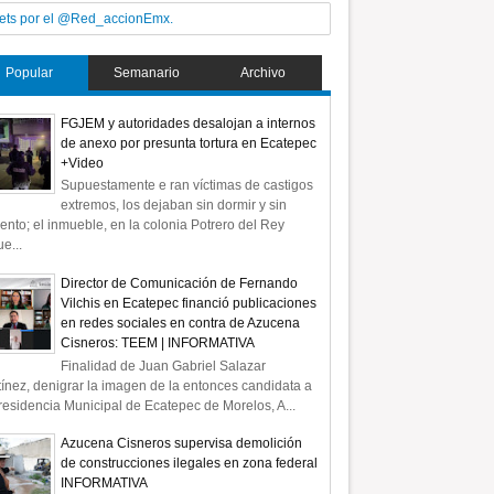
ets por el @Red_accionEmx.
Popular
Semanario
Archivo
FGJEM y autoridades desalojan a internos
de anexo por presunta tortura en Ecatepec
+Video
Supuestamente e ran víctimas de castigos
extremos, los dejaban sin dormir y sin
ento; el inmueble, en la colonia Potrero del Rey
e...
Director de Comunicación de Fernando
Vilchis en Ecatepec financió publicaciones
en redes sociales en contra de Azucena
Cisneros: TEEM | INFORMATIVA
Finalidad de Juan Gabriel Salazar
ínez, denigrar la imagen de la entonces candidata a
residencia Municipal de Ecatepec de Morelos, A...
Azucena Cisneros supervisa demolición
de construcciones ilegales en zona federal
INFORMATIVA