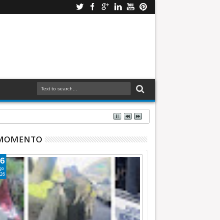
 MOMENTO
6
go
26