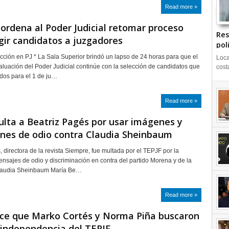
Read more »
 ordena al Poder Judicial retomar proceso
Res
gir candidatos a juzgadores
pol
cción en PJ * La Sala Superior brindó un lapso de 24 horas para que el
Loca
luación del Poder Judicial continúe con la selección de candidatos que
cost
dos para el 1 de ju…
Read more »
lta a Beatriz Pagés por usar imágenes y
nes de odio contra Claudia Sheinbaum
, directora de la revista Siempre, fue multada por el TEPJF por la
ensajes de odio y discriminación en contra del partido Morena y de la
laudia Sheinbaum María Be…
Read more »
ce que Marko Cortés y Norma Piña buscaron
a independencia del TEPJF