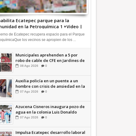
abilita Ecatepec parque para la
unidad en la Petroquímica 1 +Video |
FORMA
erno de Ecatepec recupera espacio para el Parque
oquímicaQue los vecinos se apropien de los ...
Municipales aprehenden a 5 por
robo de cable de CFE en Jardines de
Casa Nueva +Video | INFORMA
08
Ago
2026
0
Auxilia policía en un puente a un
hombre con crisis de ansiedad en la
Vía Morelos | INFORMATIVA
07
Ago
2026
0
Azucena Cisneros inaugura pozo de
agua en la colonia Luis Donaldo
Colosio +Video | INFORMATIVA
07
Ago
2026
0
Impulsa Ecatepec desarrollo laboral