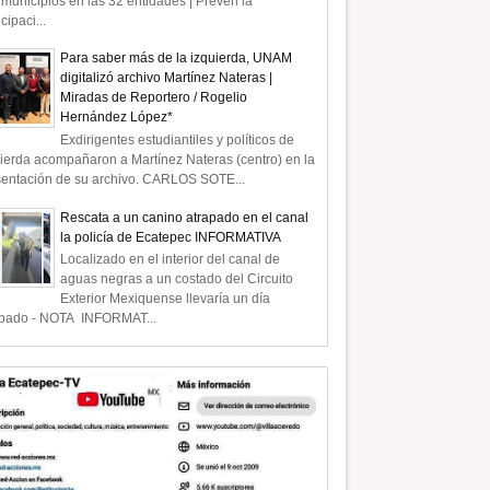
municipios en las 32 entidades | Prevén la
icipaci...
Para saber más de la izquierda, UNAM
digitalizó archivo Martínez Nateras |
Miradas de Reportero / Rogelio
Hernández López*
Exdirigentes estudiantiles y políticos de
ierda acompañaron a Martínez Nateras (centro) en la
sentación de su archivo. CARLOS SOTE...
Rescata a un canino atrapado en el canal
la policía de Ecatepec INFORMATIVA
Localizado en el interior del canal de
aguas negras a un costado del Circuito
Exterior Mexiquense llevaría un día
apado - NOTA INFORMAT...