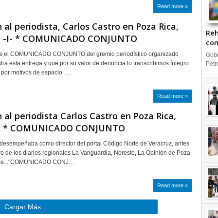
Read more »
 al periodista, Carlos Castro en Poza Rica,
Reh
z -I- * COMUNICADO CONJUNTO
com
IN
 es el COMUNICADO CONJUNTO del gremio periodístico organizado
Gobi
ustra esta entrega y que por su valor de denuncia lo transcribimos íntegro
Petr
 por motivos de espacio …
Read more »
 al periodista Carlos Castro en Poza Rica,
uz * COMUNICADO CONJUNTO
 desempeñaba como director del portal Código Norte de Veracruz, antes
o de los diarios regionales La Vanguardia, Noreste, La Opinión de Poza
que..."COMUNICADO CONJ…
Read more »
Cargar Más