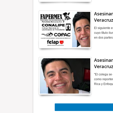
Asesinan
Veracru
El siguiente
cuyo título il
en dos partes
Asesinan
Veracr
"El colega se
como reporter
Rica y Enfo