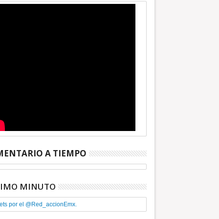
ENTARIO A TIEMPO
TIMO MINUTO
ets por el @Red_accionEmx.