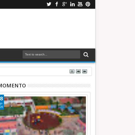
 MOMENTO
8
go
26