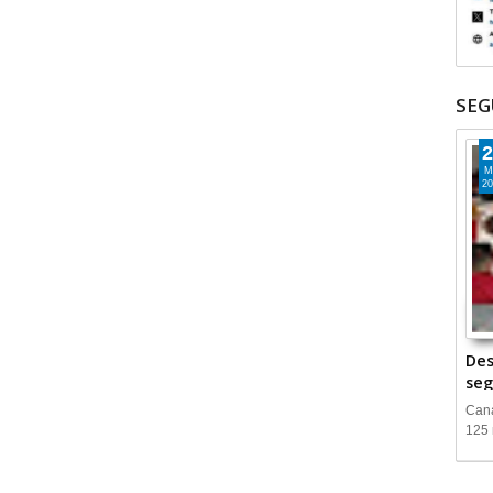
SEG
2
M
20
Des
seg
Cana
125 