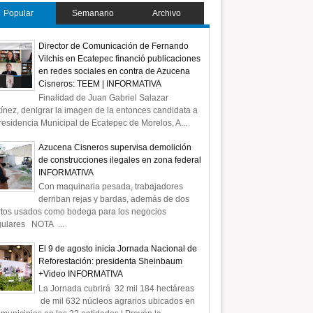
Popular
Semanario
Archivo
Director de Comunicación de Fernando
Vilchis en Ecatepec financió publicaciones
en redes sociales en contra de Azucena
Cisneros: TEEM | INFORMATIVA
Finalidad de Juan Gabriel Salazar
ínez, denigrar la imagen de la entonces candidata a
residencia Municipal de Ecatepec de Morelos, A...
Azucena Cisneros supervisa demolición
de construcciones ilegales en zona federal
INFORMATIVA
Con maquinaria pesada, trabajadores
derriban rejas y bardas, además de dos
rtos usados como bodega para los negocios
gulares NOTA ...
El 9 de agosto inicia Jornada Nacional de
Reforestación: presidenta Sheinbaum
+Video INFORMATIVA
La Jornada cubrirá 32 mil 184 hectáreas
de mil 632 núcleos agrarios ubicados en