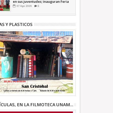
en sus juventudes; inauguran Feria
de Empleo y Emprendedores 2026
07
Ago
2026
0
+Video | INFORMATIVA
AS Y PLASTICOS
ÍCULAS, EN LA FILMOTECA UNAM...