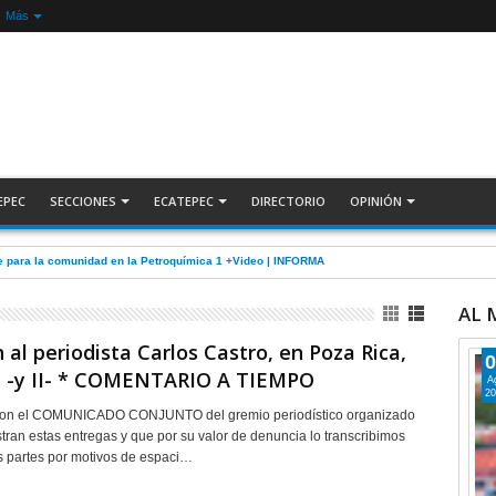
Más
EPEC
SECCIONES
ECATEPEC
DIRECTORIO
OPINIÓN
e para la comunidad en la Petroquímica 1 +Video | INFORMA
AL
 al periodista Carlos Castro, en Poza Rica,
0
z -y II- * COMENTARIO A TIEMPO
A
20
on el COMUNICADO CONJUNTO del gremio periodístico organizado
ustran estas entregas y que por su valor de denuncia lo transcribimos
s partes por motivos de espaci…