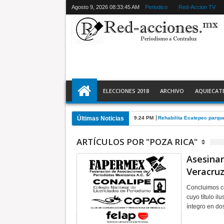
Agosto 9, 2026
08:33:46 AM
Periodico
Red-Accion TV
ELECCIONES 2018
ARCHIVO
AQUIECAT
Últimas Noticias
9:24 PM
Rehabilita Ecatepec parqu
ARTÍCULOS POR "POZA RICA"
Asesinan
Veracru
Concluimos c
cuyo título il
íntegro en do