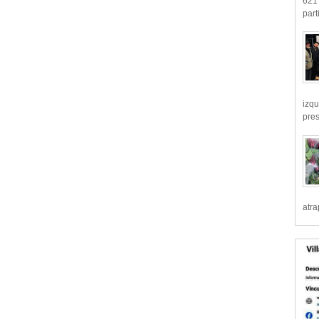
621 
part
izqu
pre
atr