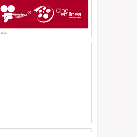
culas