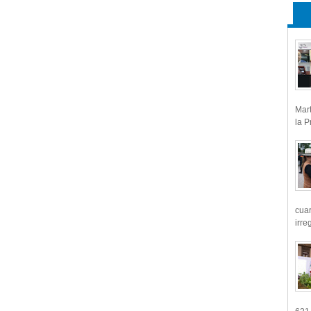
Mart
la P
cua
irre