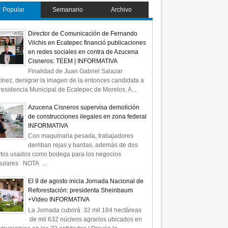
Popular
Semanario
Archivo
Director de Comunicación de Fernando
Vilchis en Ecatepec financió publicaciones
en redes sociales en contra de Azucena
Cisneros: TEEM | INFORMATIVA
Finalidad de Juan Gabriel Salazar
ínez, denigrar la imagen de la entonces candidata a
residencia Municipal de Ecatepec de Morelos, A...
Azucena Cisneros supervisa demolición
de construcciones ilegales en zona federal
INFORMATIVA
Con maquinaria pesada, trabajadores
derriban rejas y bardas, además de dos
rtos usados como bodega para los negocios
gulares NOTA ...
El 9 de agosto inicia Jornada Nacional de
Reforestación: presidenta Sheinbaum
+Video INFORMATIVA
La Jornada cubrirá 32 mil 184 hectáreas
de mil 632 núcleos agrarios ubicados en