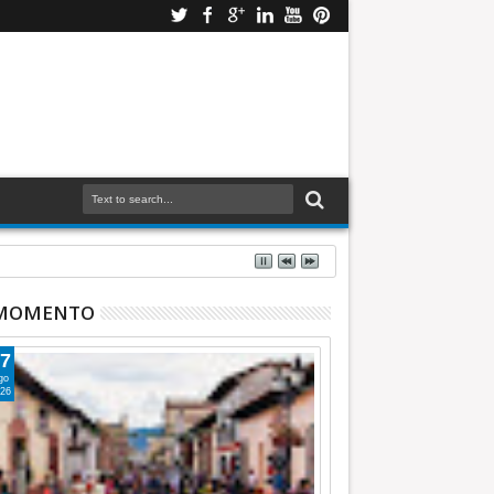
 MOMENTO
7
go
26