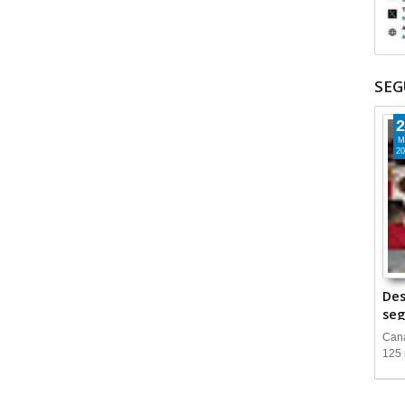
SEG
2
M
20
Des
seg
Cana
125 