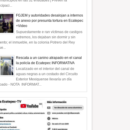
municipios en las 32 entidades | Prevén la
icipaci...
FGJEM y autoridades desalojan a internos
de anexo por presunta tortura en Ecatepec
+Video
Supuestamente e ran víctimas de castigos
extremos, los dejaban sin dormir y sin
ento; el inmueble, en la colonia Potrero del Rey
e...
Rescata a un canino atrapado en el canal
la policía de Ecatepec INFORMATIVA
Localizado en el interior del canal de
aguas negras a un costado del Circuito
Exterior Mexiquense llevaría un día
apado - NOTA INFORMAT...