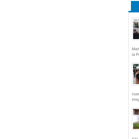
Mart
la P
cua
irre