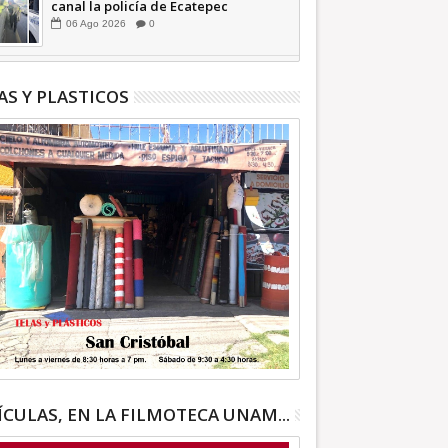
canal la policía de Ecatepec
INFORMATIVA
06
Ago
2026
0
AS Y PLASTICOS
ÍCULAS, EN LA FILMOTECA UNAM...