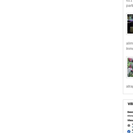
621 
part
alim
Inmu
atr