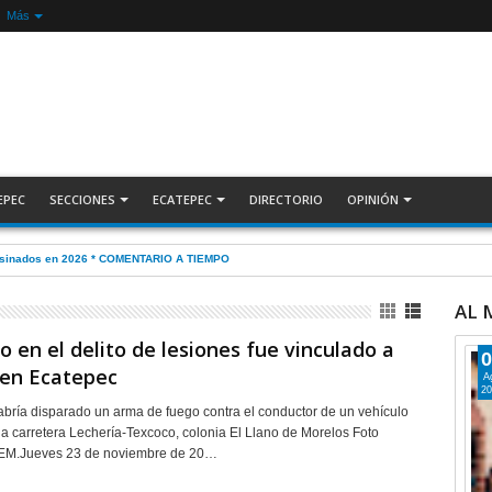
Más
EPEC
SECCIONES
ECATEPEC
DIRECTORIO
OPINIÓN
sesinados en 2026 * COMENTARIO A TIEMPO
AL
o en el delito de lesiones fue vinculado a
0
 en Ecatepec
A
20
abría disparado un arma de fuego contra el conductor de un vehículo
a carretera Lechería-Texcoco, colonia El Llano de Morelos Foto
EM.Jueves 23 de noviembre de 20…