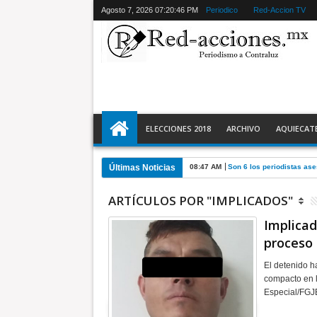
Agosto 7, 2026
07:20:47 PM
Periodico
Red-Accion TV
ELECCIONES 2018
ARCHIVO
AQUIECAT
Últimas Noticias
08:47 AM
Son 6 los periodistas a
ARTÍCULOS POR "IMPLICADOS"
Implicad
proceso
El detenido h
compacto en l
Especial/FGJ