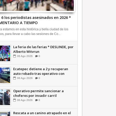
 6 los periodistas asesinados en 2026 *
MENTARIO A TIEMPO
a estamos en esta histórica y bella ciudad de los
tos, para llevar a cabo las sesiones de Co...
La feria de las ferias * DESLINDE, por
Alberto Witvrun
06
Ago
2026
0
Ecatepec detiene a 2 y recuperan
auto robado tras operativo con
Tecámac +Video | INFORMATIVA
06
Ago
2026
0
Operativo permite sancionar a
choferes por invadir carril
confinado: Ecatepec +Video |
06
Ago
2026
0
INFORMATIVA
Rescata a un canino atrapado en el