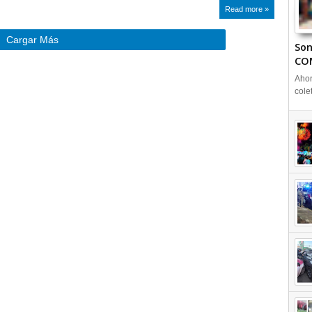
Read more »
Cargar Más
Son
CO
Ahor
cole