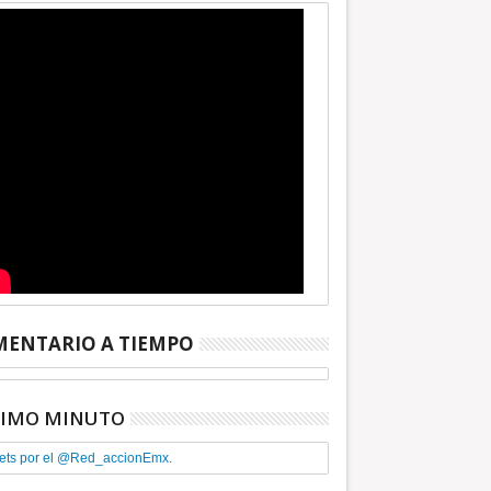
ENTARIO A TIEMPO
TIMO MINUTO
ets por el @Red_accionEmx.