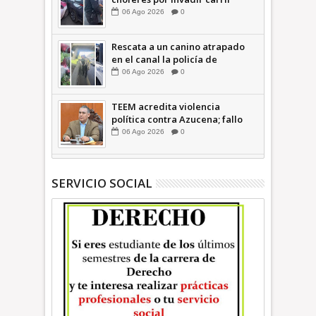
confinado: Ecatepec +Video |
06
Ago
2026
0
INFORMATIVA
Rescata a un canino atrapado
en el canal la policía de
Ecatepec INFORMATIVA
06
Ago
2026
0
TEEM acredita violencia
política contra Azucena; fallo
confirma guerra sucia: Octavio
06
Ago
2026
0
Martínez INFORMATIVA
SERVICIO SOCIAL