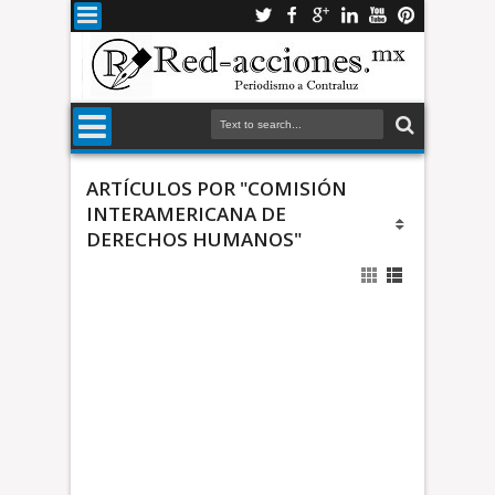
ARTÍCULOS POR "COMISIÓN
INTERAMERICANA DE
DERECHOS HUMANOS"
m
e
d
e
n
u
"
n
L