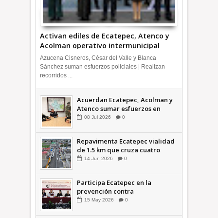
Activan ediles de Ecatepec, Atenco y
Acolman operativo intermunicipal
Azucena Cisneros, César del Valle y Blanca
Sánchez suman esfuerzos policiales | Realizan
recorridos ...
Acuerdan Ecatepec, Acolman y
Atenco sumar esfuerzos en
seguridad
08
Jul
2026
0
Repavimenta Ecatepec vialidad
de 1.5 km que cruza cuatro
comunidades +Video
14
Jun
2026
0
Participa Ecatepec en la
prevención contra
inundaciones en el Valle de
15
May
2026
0
México +VID