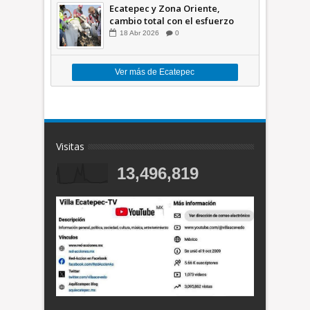
Ecatepec y Zona Oriente,
cambio total con el esfuerzo
conjunto: Azucena; retiran 21
18
Abr
2026
0
toneladas de basura *Video
Ver más de Ecatepec
Visitas
13,496,819