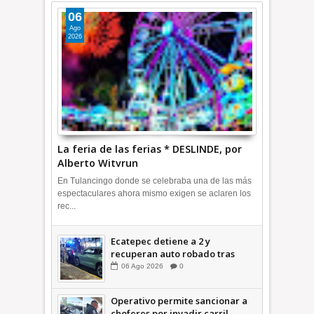
06
Ago
2026
La feria de las ferias * DESLINDE, por
Alberto Witvrun
En Tulancingo donde se celebraba una de las más
espectaculares ahora mismo exigen se aclaren los
rec...
Ecatepec detiene a 2 y
recuperan auto robado tras
operativo con Tecámac +Video
06
Ago
2026
0
| INFORMATIVA
Operativo permite sancionar a
choferes por invadir carril