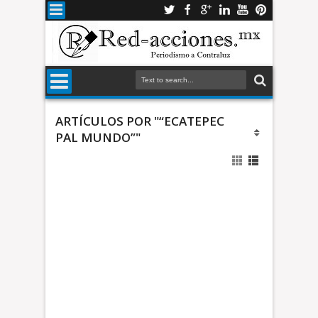
ARTÍCULOS POR "“ECATEPEC
PAL MUNDO”"
a
n
c
a
m
p
A
a
z