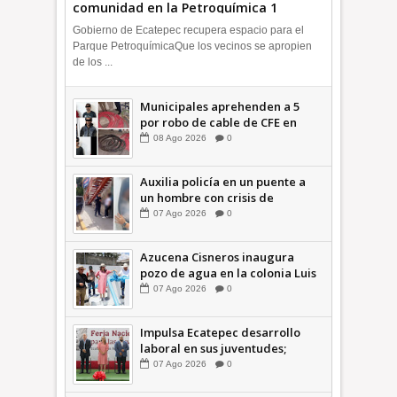
comunidad en la Petroquímica 1
+Video | INFORMA
Gobierno de Ecatepec recupera espacio para el
Parque PetroquímicaQue los vecinos se apropien
de los ...
Municipales aprehenden a 5
por robo de cable de CFE en
Jardines de Casa Nueva +Video
08
Ago
2026
0
| INFORMA
Auxilia policía en un puente a
un hombre con crisis de
ansiedad en la Vía Morelos |
07
Ago
2026
0
INFORMATIVA
Azucena Cisneros inaugura
pozo de agua en la colonia Luis
Donaldo Colosio +Video |
07
Ago
2026
0
INFORMATIVA
Impulsa Ecatepec desarrollo
laboral en sus juventudes;
inauguran Feria de Empleo y
07
Ago
2026
0
Emprendedores 2026 +Video |
INFORMATIVA