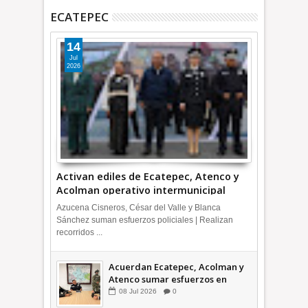
ECATEPEC
14
Jul
2026
Activan ediles de Ecatepec, Atenco y
Acolman operativo intermunicipal
Azucena Cisneros, César del Valle y Blanca
Sánchez suman esfuerzos policiales | Realizan
recorridos ...
Acuerdan Ecatepec, Acolman y
Atenco sumar esfuerzos en
seguridad
08
Jul
2026
0