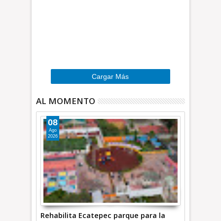
s
d
s
m
i
o
n
r
d
e
…
»
Cargar Más
AL MOMENTO
08
Ago
2026
Rehabilita Ecatepec parque para la