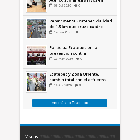
seguridad
08
Jul
2026
0
Repavimenta Ecatepec vialidad
de 1.5 km que cruza cuatro
comunidades +Video
14
Jun
2026
0
Participa Ecatepec en la
prevención contra
inundaciones en el Valle de
15
May
2026
0
México +VID
Ecatepec y Zona Oriente,
cambio total con el esfuerzo
conjunto: Azucena; retiran 21
18
Abr
2026
0
toneladas de basura *Video
Ver más de Ecatepec
Visitas