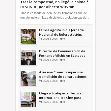
Tras la tempestad, no llegó la calma *
DESLINDE, por Alberto Witvrun
OPINIÓN
Tras la cascada de denuncias, filtraciones que de
remate tuvieron las exhibiciones protagónicas del ...
El 9 de agosto inicia Jornada
Nacional de Reforestación:
presidenta Sheinbaum +Video
05
Ago
2026
0
INFORMATIVA
Director de Comunicación de
Fernando Vilchis en Ecatepec
financió publicaciones en redes
05
Ago
2026
0
sociales en contra de Azucena
Cisneros: TEEM | INFORMATIVA
Azucena Cisneros supervisa
demolición de construcciones
ilegales en zona federal
05
Ago
2026
0
INFORMATIVA
Llega a Ecatepec el Festival
Internacional de Cine para
Niños (… y no tan Niños) +Video
05
Ago
2026
0
INFORMATIVA