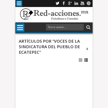
ARTÍCULOS POR "VOCES DE LA
SINDICATURA DEL PUEBLO DE
ECATEPEC"
a
d
m
i
n
i
D
s
u