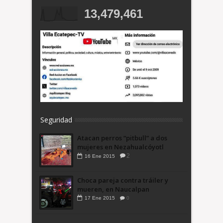
13,479,461
Seguridad
Atacan perros “pitbull” a dos
mujeres en Nezahualcóyotl
2
16
Ene
2015
Choca pareja contra tráiler y
mueren, en Naucalpan
17
Ene
2015
0