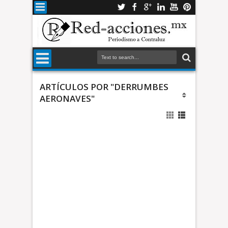
ARTÍCULOS POR "DERRUMBES
AERONAVES"
n
2
t
r
i
p
*
u
E