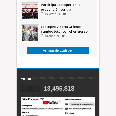
Participa Ecatepec en la
prevención contra
inundaciones en el Valle de
15
May
2026
0
México +VID
Ecatepec y Zona Oriente,
cambio total con el esfuerzo
conjunto: Azucena; retiran 21
18
Abr
2026
0
toneladas de basura *Video
Ver más de Ecatepec
Visitas
13,495,818