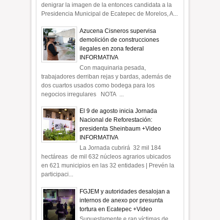
denigrar la imagen de la entonces candidata a la
Presidencia Municipal de Ecatepec de Morelos, A...
Azucena Cisneros supervisa
demolición de construcciones
ilegales en zona federal
INFORMATIVA
Con maquinaria pesada,
trabajadores derriban rejas y bardas, además de
dos cuartos usados como bodega para los
negocios irregulares NOTA ...
El 9 de agosto inicia Jornada
Nacional de Reforestación:
presidenta Sheinbaum +Video
INFORMATIVA
La Jornada cubrirá 32 mil 184
hectáreas de mil 632 núcleos agrarios ubicados
en 621 municipios en las 32 entidades | Prevén la
participaci...
FGJEM y autoridades desalojan a
internos de anexo por presunta
tortura en Ecatepec +Video
Supuestamente e ran víctimas de