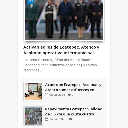
2026
Activan ediles de Ecatepec, Atenco y
Acolman operativo intermunicipal
Azucena Cisneros, César del Valle y Blanca
Sánchez suman esfuerzos policiales | Realizan
recorridos ...
Acuerdan Ecatepec, Acolman y
Atenco sumar esfuerzos en
seguridad
08
Jul
2026
0
Repavimenta Ecatepec vialidad
de 1.5 km que cruza cuatro
comunidades +Video
14
Jun
2026
0