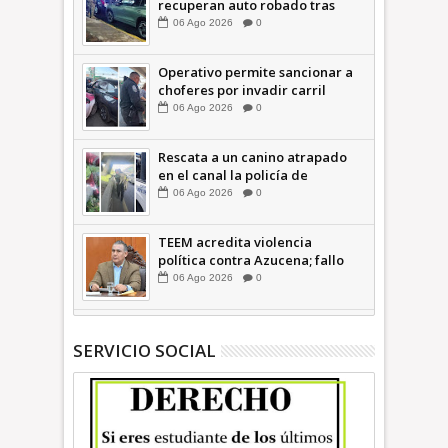
recuperan auto robado tras
operativo con Tecámac +Video
06
Ago
2026
0
| INFORMATIVA
Operativo permite sancionar a
choferes por invadir carril
confinado: Ecatepec +Video |
06
Ago
2026
0
INFORMATIVA
Rescata a un canino atrapado
en el canal la policía de
Ecatepec INFORMATIVA
06
Ago
2026
0
TEEM acredita violencia
política contra Azucena; fallo
confirma guerra sucia: Octavio
06
Ago
2026
0
Martínez INFORMATIVA
SERVICIO SOCIAL