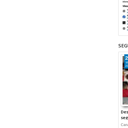
SEG
2
M
20
Des
seg
Cana