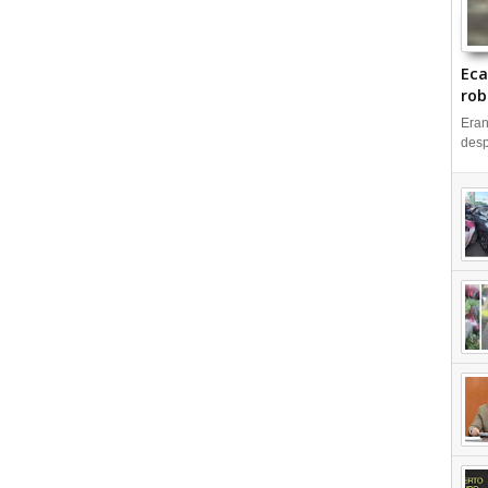
Eca
rob
| 
Eran
desp