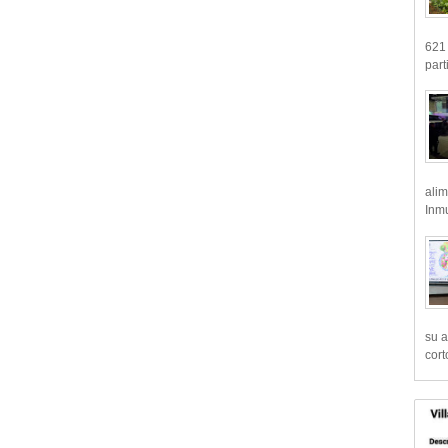
621 
part
alim
Inmu
su a
cort