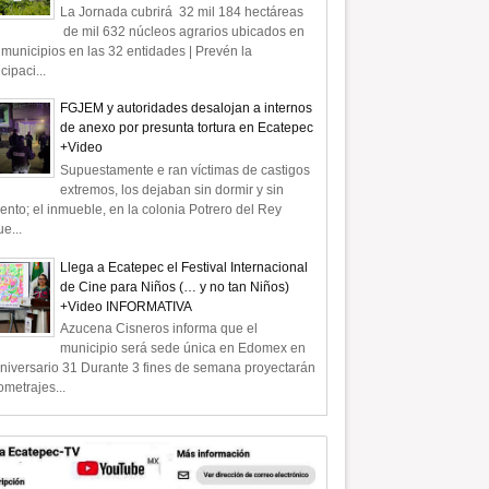
La Jornada cubrirá 32 mil 184 hectáreas
de mil 632 núcleos agrarios ubicados en
municipios en las 32 entidades | Prevén la
icipaci...
FGJEM y autoridades desalojan a internos
de anexo por presunta tortura en Ecatepec
+Video
Supuestamente e ran víctimas de castigos
extremos, los dejaban sin dormir y sin
ento; el inmueble, en la colonia Potrero del Rey
e...
Llega a Ecatepec el Festival Internacional
de Cine para Niños (… y no tan Niños)
+Video INFORMATIVA
Azucena Cisneros informa que el
municipio será sede única en Edomex en
niversario 31 Durante 3 fines de semana proyectarán
ometrajes...