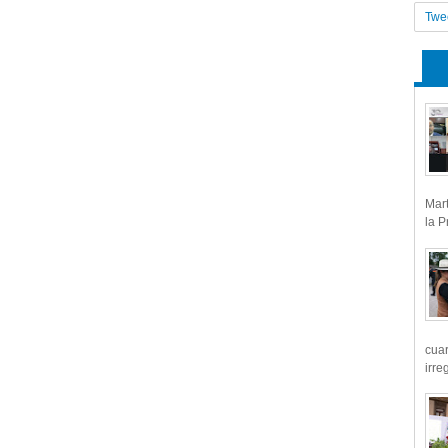
Twe
Mart
la P
cua
irre