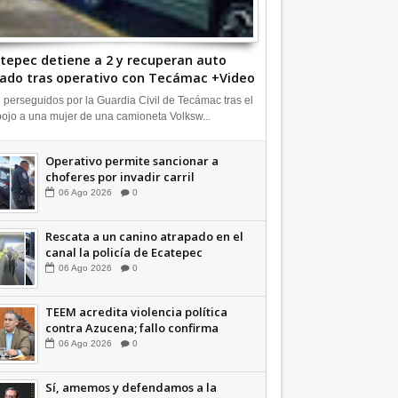
tepec detiene a 2 y recuperan auto
ado tras operativo con Tecámac +Video
INFORMATIVA
 perseguidos por la Guardia Civil de Tecámac tras el
ojo a una mujer de una camioneta Volksw...
Operativo permite sancionar a
choferes por invadir carril
confinado: Ecatepec +Video |
06
Ago
2026
0
INFORMATIVA
Rescata a un canino atrapado en el
canal la policía de Ecatepec
INFORMATIVA
06
Ago
2026
0
TEEM acredita violencia política
contra Azucena; fallo confirma
guerra sucia: Octavio Martínez
06
Ago
2026
0
INFORMATIVA
Sí, amemos y defendamos a la