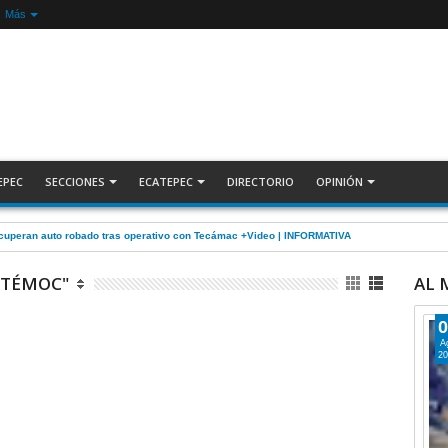
Más
EPEC
SECCIONES
ECATEPEC
DIRECTORIO
OPINIÓN
ecuperan auto robado tras operativo con Tecámac +Video | INFORMATIVA
HTÉMOC"
AL
0
A
20