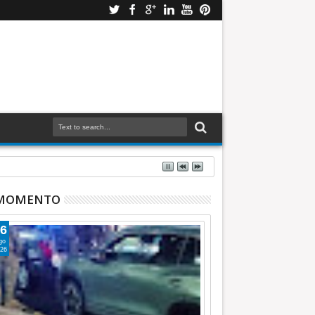
 MOMENTO
6
go
26