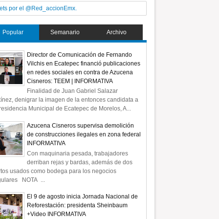
ets por el @Red_accionEmx.
Popular
Semanario
Archivo
Director de Comunicación de Fernando
Vilchis en Ecatepec financió publicaciones
en redes sociales en contra de Azucena
Cisneros: TEEM | INFORMATIVA
Finalidad de Juan Gabriel Salazar
ínez, denigrar la imagen de la entonces candidata a
residencia Municipal de Ecatepec de Morelos, A...
Azucena Cisneros supervisa demolición
de construcciones ilegales en zona federal
INFORMATIVA
Con maquinaria pesada, trabajadores
derriban rejas y bardas, además de dos
rtos usados como bodega para los negocios
gulares NOTA ...
El 9 de agosto inicia Jornada Nacional de
Reforestación: presidenta Sheinbaum
+Video INFORMATIVA