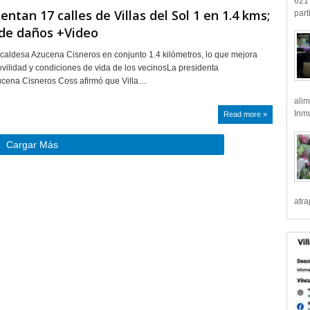
621 
ntan 17 calles de Villas del Sol 1 en 1.4 kms;
part
 de daños +Video
lcaldesa Azucena Cisneros en conjunto 1.4 kilómetros, lo que mejora
vilidad y condiciones de vida de los vecinosLa presidenta
ucena Cisneros Coss afirmó que Villa…
alim
Inmu
Read more »
Cargar Más
atr