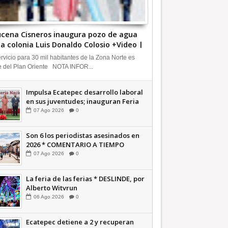
cena Cisneros inaugura pozo de agua
la colonia Luis Donaldo Colosio +Video |
FORMATIVA
ervicio para 30 mil habitantes de la Zona Norte es
e del Plan Oriente NOTA INFOR...
Impulsa Ecatepec desarrollo laboral
en sus juventudes; inauguran Feria
de Empleo y Emprendedores 2026
07
Ago
2026
0
+Video | INFORMATIVA
Son 6 los periodistas asesinados en
2026 * COMENTARIO A TIEMPO
07
Ago
2026
0
La feria de las ferias * DESLINDE, por
Alberto Witvrun
06
Ago
2026
0
Ecatepec detiene a 2 y recuperan