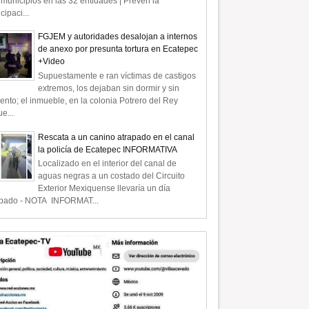
municipios en las 32 entidades | Prevén la
icipaci...
FGJEM y autoridades desalojan a internos
de anexo por presunta tortura en Ecatepec
+Video
Supuestamente e ran víctimas de castigos
extremos, los dejaban sin dormir y sin
ento; el inmueble, en la colonia Potrero del Rey
e...
Rescata a un canino atrapado en el canal
la policía de Ecatepec INFORMATIVA
Localizado en el interior del canal de
aguas negras a un costado del Circuito
Exterior Mexiquense llevaría un día
apado - NOTA INFORMAT...