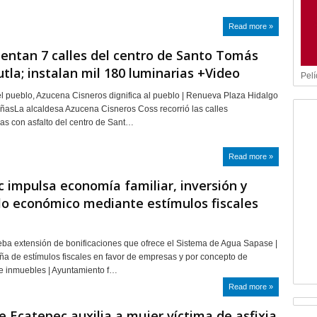
Read more »
ntan 7 calles del centro de Santo Tomás
tla; instalan mil 180 luminarias +Video
Pelí
 pueblo, Azucena Cisneros dignifica al pueblo | Renueva Plaza Hidalgo
añasLa alcaldesa Azucena Cisneros Coss recorrió las calles
s con asfalto del centro de Sant…
Read more »
 impulsa economía familiar, inversión y
lo económico mediante estímulos fiscales
ba extensión de bonificaciones que ofrece el Sistema de Agua Sapase |
a de estímulos fiscales en favor de empresas y por concepto de
e inmuebles | Ayuntamiento f…
Read more »
de Ecatepec auxilia a mujer víctima de asfixia