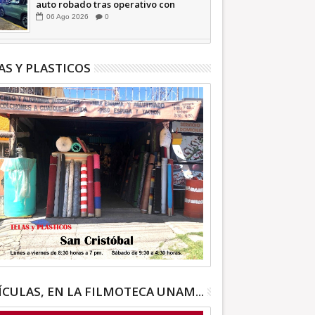
auto robado tras operativo con
Tecámac +Video | INFORMATIVA
06
Ago
2026
0
AS Y PLASTICOS
ÍCULAS, EN LA FILMOTECA UNAM...