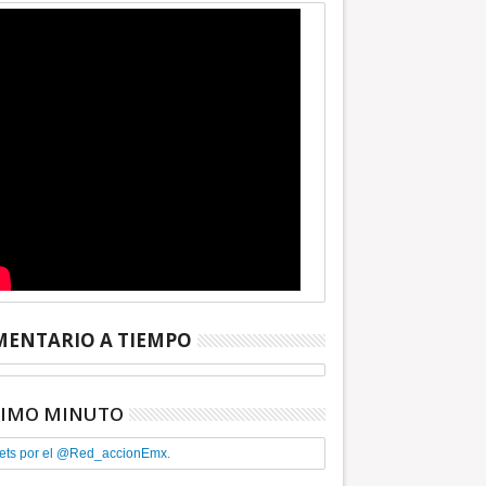
ENTARIO A TIEMPO
TIMO MINUTO
ets por el @Red_accionEmx.