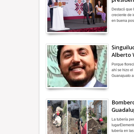
Destacó que l
creciente de 
en buena posi
Singuilu
Alberto 
Porque florec
ahí se hizo e
Guanajuato a
Bombero
Guadalu
La tubería pe
lugarElemento
tubería en la