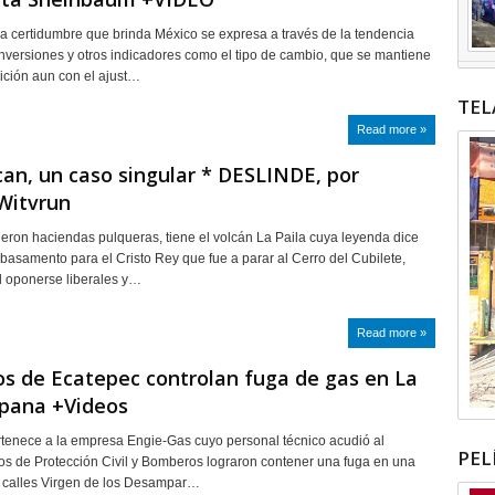
a certidumbre que brinda México se expresa a través de la tendencia
inversiones y otros indicadores como el tipo de cambio, que se mantiene
ción aun con el ajust…
TEL
Read more »
can, un caso singular * DESLINDE, por
Witvrun
ieron haciendas pulqueras, tiene el volcán La Paila cuya leyenda dice
l basamento para el Cristo Rey que fue a parar al Cerro del Cubilete,
l oponerse liberales y…
Read more »
s de Ecatepec controlan fuga de gas en La
pana +Videos
rtenece a la empresa Engie-Gas cuyo personal técnico acudió al
PEL
s de Protección Civil y Bomberos lograron contener una fuga en una
s calles Virgen de los Desampar…