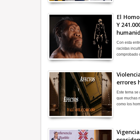
El Homo 
Y 241.00
humanid
Con esta entr
racistas incul
comprobado q
Violenci
errores
Este tema se 
que muchas mu
como los ho
Vigenci
preside