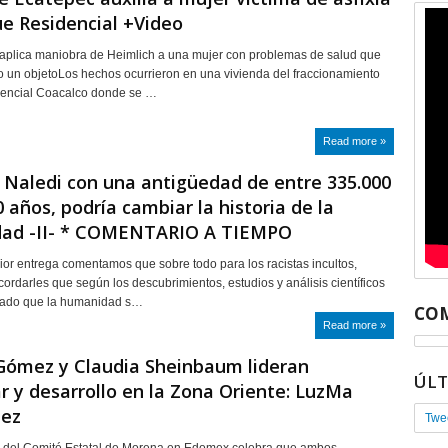
e Residencial +Video
 aplica maniobra de Heimlich a una mujer con problemas de salud que
o un objetoLos hechos ocurrieron en una vivienda del fraccionamiento
encial Coacalco donde se …
Read more »
Naledi con una antigüedad de entre 335.000
0 años, podría cambiar la historia de la
ad -II- * COMENTARIO A TIEMPO
rior entrega comentamos que sobre todo para los racistas incultos,
cordarles que según los descubrimientos, estudios y análisis científicos
ado que la humanidad s…
COM
Read more »
Gómez y Claudia Sheinbaum lideran
ÚL
r y desarrollo en la Zona Oriente: LuzMa
ez
Twe