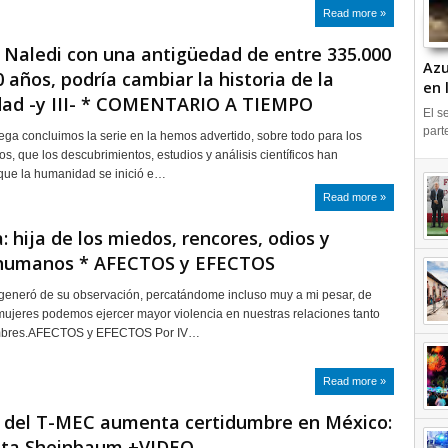
Read more »
Naledi con una antigüedad de entre 335.000
Azu
0 años, podría cambiar la historia de la
en 
ad -y III- * COMENTARIO A TIEMPO
IN
El s
part
ega concluimos la serie en la hemos advertido, sobre todo para los
tos, que los descubrimientos, estudios y análisis científicos han
ue la humanidad se inició e…
Read more »
a: hija de los miedos, rencores, odios y
 humanos * AFECTOS y EFECTOS
generó de su observación, percatándome incluso muy a mi pesar, de
jeres podemos ejercer mayor violencia en nuestras relaciones tanto
mbres.AFECTOS y EFECTOS Por IV…
Read more »
a del T-MEC aumenta certidumbre en México:
nta Sheinbaum +VIDEO