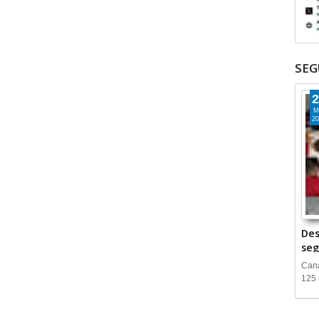
SEG
2
M
20
Des
seg
Cana
125 