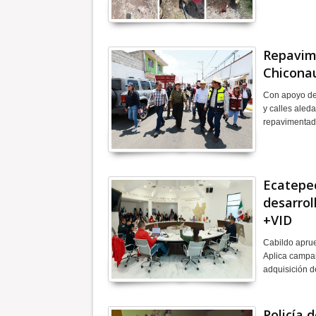
Repavime
Chiconau
Con apoyo del
y calles aled
repavimentada
Ecatepec
desarrol
+VID
Cabildo aprue
Aplica campañ
adquisición d
Policía 