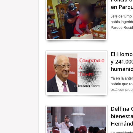
en Parqu
Jefe de turno
había ingerid
Parque Resid
El Homo 
y 241.00
humanid
Ya en la ante
habría que re
está comprob
Delfina 
bienesta
Hernánd