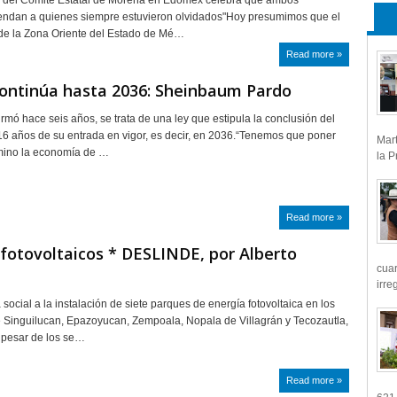
a del Comité Estatal de Morena en Edomex celebra que ambos
iendan a quienes siempre estuvieron olvidados"Hoy presumimos que el
 de la Zona Oriente del Estado de Mé…
Read more »
ontinúa hasta 2036: Sheinbaum Pardo
irmó hace seis años, se trata de una ley que estipula la conclusión del
16 años de su entrada en vigor, es decir, en 2036.“Tenemos que poner
Mart
rmino la economía de …
la P
Read more »
 fotovoltaicos * DESLINDE, por Alberto
cua
irre
 social a la instalación de siete parques de energía fotovoltaica en los
 Singuilucan, Epazoyucan, Zempoala, Nopala de Villagrán y Tecozautla,
a pesar de los se…
Read more »