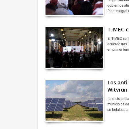
La president
gobiernos at
Plan Integral
T-MEC c
El T-MEC se f
acuerdo tras 
en primer té
Los anti
Witvrun
La resistencia
municipios de
se fortalece 