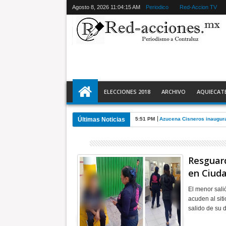
Agosto 8, 2026
11:04:16 AM
Periodico
Red-Accion TV
ELECCIONES 2018
ARCHIVO
AQUIECAT
Últimas Noticias
5:51 PM
Azucena Cisneros inaugura
Resguard
en Ciud
El menor sali
acuden al sit
salido de su 