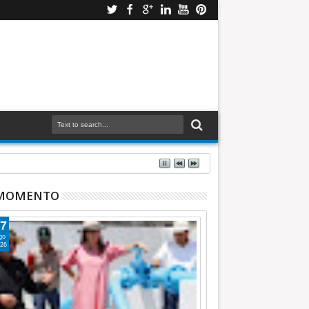
 MOMENTO
7
go
26