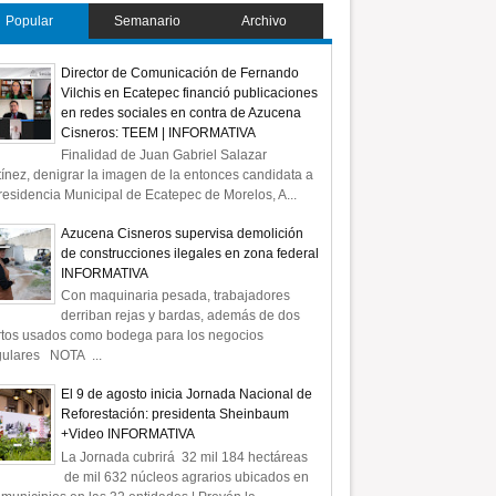
Popular
Semanario
Archivo
Director de Comunicación de Fernando
Vilchis en Ecatepec financió publicaciones
en redes sociales en contra de Azucena
Cisneros: TEEM | INFORMATIVA
Finalidad de Juan Gabriel Salazar
ínez, denigrar la imagen de la entonces candidata a
residencia Municipal de Ecatepec de Morelos, A...
Azucena Cisneros supervisa demolición
de construcciones ilegales en zona federal
INFORMATIVA
Con maquinaria pesada, trabajadores
derriban rejas y bardas, además de dos
rtos usados como bodega para los negocios
gulares NOTA ...
El 9 de agosto inicia Jornada Nacional de
Reforestación: presidenta Sheinbaum
+Video INFORMATIVA
La Jornada cubrirá 32 mil 184 hectáreas
de mil 632 núcleos agrarios ubicados en