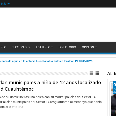
Más
EPEC
SECCIONES
ECATEPEC
DIRECTORIO
OPINIÓN
 pozo de agua en la colonia Luis Donaldo Colosio +Video | INFORMATIVA
AL
an municipales a niño de 12 años localizado
0
ad Cuauhtémoc
A
20
ó de su domicilio tras una pelea con su madre; policías del Sector 14
ioPolicías municipales del Sector 14 resguardaron al menor ya que había
domicilio tras una …