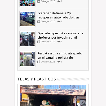
06
Ago
2026
0
Ecatepec detiene a 2 y
recuperan auto robado tras
operativo con Tecámac +Video
06
Ago
2026
0
| INFORMATIVA
Operativo permite sancionar a
choferes por invadir carril
confinado: Ecatepec +Video |
06
Ago
2026
0
INFORMATIVA
Rescata a un canino atrapado
en el canal la policía de
Ecatepec INFORMATIVA
06
Ago
2026
0
TELAS Y PLASTICOS