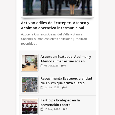
Activan ediles de Ecatepec, Atenco y
Acolman operativo intermunicipal
Azucena Cisneros, César del Valle y Blanca
Sánchez suman esfuerzos policiales | Realizan
recorridos ...
Acuerdan Ecatepec, Acolman y
Atenco sumar esfuerzos en
seguridad
08
Jul
2026
0
Repavimenta Ecatepec vialidad
de 1.5 km que cruza cuatro
comunidades +Video
14
Jun
2026
0
Participa Ecatepec en la
prevención contra
inundaciones en el Valle de
15
May
2026
0
México +VID