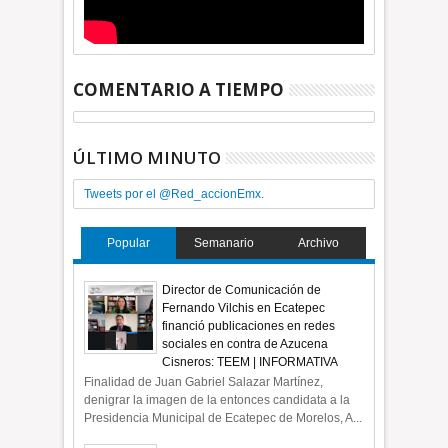
COMENTARIO A TIEMPO
ÚLTIMO MINUTO
Tweets por el @Red_accionEmx.
Popular
Semanario
Archivo
Director de Comunicación de
Fernando Vilchis en Ecatepec
financió publicaciones en redes
sociales en contra de Azucena
Cisneros: TEEM | INFORMATIVA
Finalidad de Juan Gabriel Salazar Martínez,
denigrar la imagen de la entonces candidata a la
Presidencia Municipal de Ecatepec de Morelos, A...