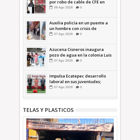
por robo de cable de CFE en
Jardines de Casa Nueva +Video
08
Ago
2026
0
| INFORMA
Auxilia policía en un puente a
un hombre con crisis de
ansiedad en la Vía Morelos |
07
Ago
2026
0
INFORMATIVA
Azucena Cisneros inaugura
pozo de agua en la colonia Luis
Donaldo Colosio +Video |
07
Ago
2026
0
INFORMATIVA
Impulsa Ecatepec desarrollo
laboral en sus juventudes;
inauguran Feria de Empleo y
07
Ago
2026
0
Emprendedores 2026 +Video |
INFORMATIVA
TELAS Y PLASTICOS