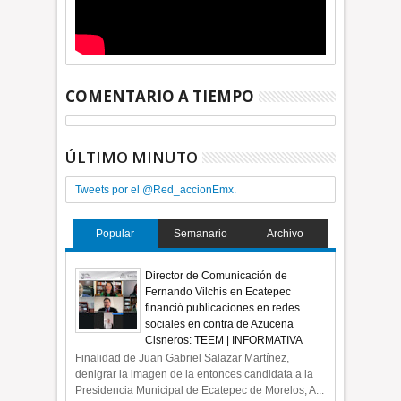
COMENTARIO A TIEMPO
ÚLTIMO MINUTO
Tweets por el @Red_accionEmx.
Popular
Semanario
Archivo
Director de Comunicación de
Fernando Vilchis en Ecatepec
financió publicaciones en redes
sociales en contra de Azucena
Cisneros: TEEM | INFORMATIVA
Finalidad de Juan Gabriel Salazar Martínez,
denigrar la imagen de la entonces candidata a la
Presidencia Municipal de Ecatepec de Morelos, A...