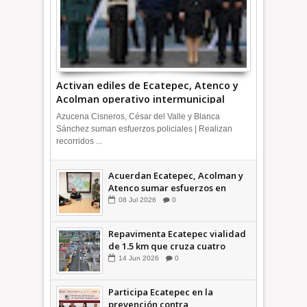
Activan ediles de Ecatepec, Atenco y
Acolman operativo intermunicipal
Azucena Cisneros, César del Valle y Blanca
Sánchez suman esfuerzos policiales | Realizan
recorridos ...
Acuerdan Ecatepec, Acolman y
Atenco sumar esfuerzos en
seguridad
08
Jul
2026
0
Repavimenta Ecatepec vialidad
de 1.5 km que cruza cuatro
comunidades +Video
14
Jun
2026
0
Participa Ecatepec en la
prevención contra