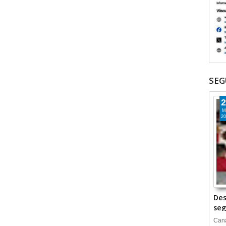
SEG
2
M
20
Des
seg
Cana