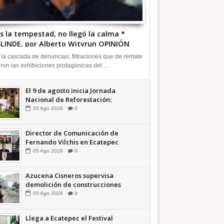
s la tempestad, no llegó la calma *
LINDE, por Alberto Witvrun OPINIÓN
 la cascada de denuncias, filtraciones que de remate
eron las exhibiciones protagónicas del ...
El 9 de agosto inicia Jornada
Nacional de Reforestación:
presidenta Sheinbaum +Video
05
Ago
2026
0
INFORMATIVA
Director de Comunicación de
Fernando Vilchis en Ecatepec
financió publicaciones en redes
05
Ago
2026
0
sociales en contra de Azucena
Cisneros: TEEM | INFORMATIVA
Azucena Cisneros supervisa
demolición de construcciones
ilegales en zona federal
05
Ago
2026
0
INFORMATIVA
Llega a Ecatepec el Festival