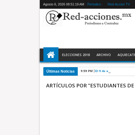
Agosto 6, 2026
08:51:20 AM
Periodico
Red-Accion TV
ELECCIONES 2018
ARCHIVO
AQUIECAT
Últimas Noticias
9:59 PM
El 9 de agosto inicia Jor
ARTÍCULOS POR "ESTUDIANTES DE