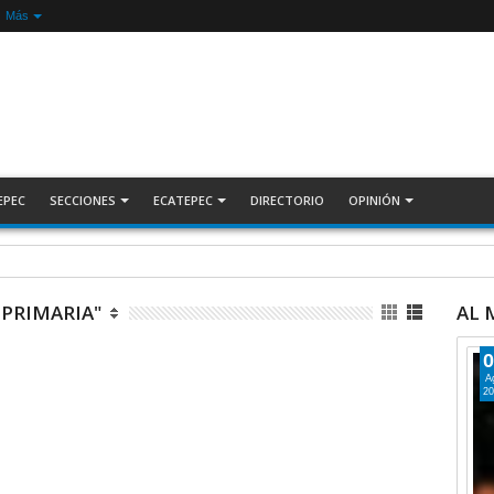
Más
EPEC
SECCIONES
ECATEPEC
DIRECTORIO
OPINIÓN
nada Nacional de Reforestación: presidenta Sheinbaum +Video INFORMATIVA
 PRIMARIA"
AL
0
A
20