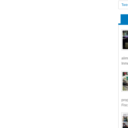
Twe
alim
Inmu
prop
Fisc