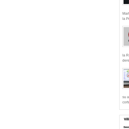
Mart
la P
la R
dere
su a
cort