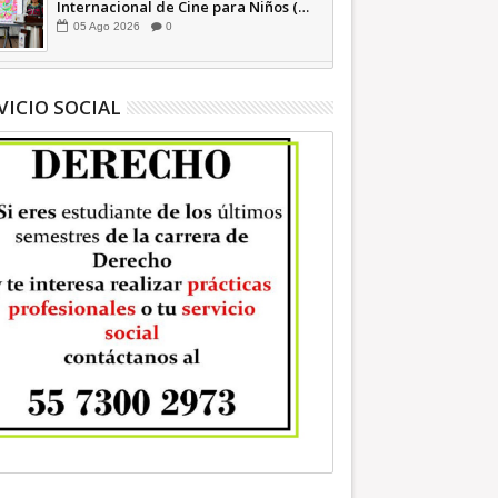
Internacional de Cine para Niños (…
y no tan Niños) +Video INFORMATIVA
05
Ago
2026
0
VICIO SOCIAL