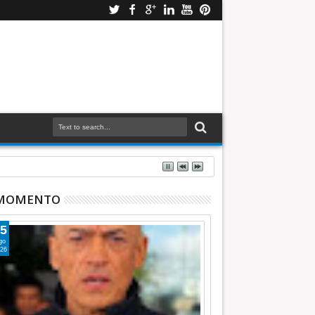
 MOMENTO
5
go
26