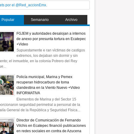
ets por el @Red_accionEmx.
Popular
Semanario
Archivo
FGJEM y autoridades desalojan a internos
de anexo por presunta tortura en Ecatepec
+Video
Supuestamente e ran víctimas de castigos
extremos, los dejaban sin dormir y sin
ento; el inmueble, en la colonia Potrero del Rey
e...
Policía municipal, Marina y Pemex
recuperan hidrocarburo de toma
clandestina en la Viento Nuevo +Video
INFORMATIVA
Elementos de Marina y del Sector 15
orcionaron seguridad perimetral a personal de la
alía General de la República y Seguridad Física...
Director de Comunicación de Fernando
Vilchis en Ecatepec financió publicaciones
en redes sociales en contra de Azucena