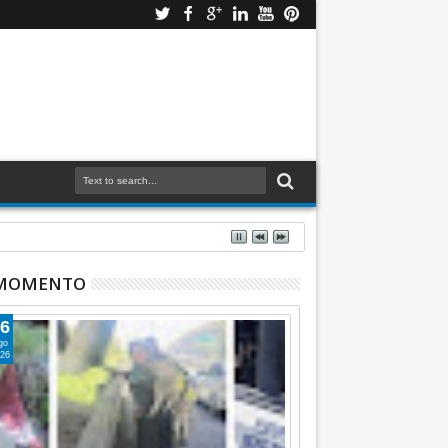
 MOMENTO
6
go
26