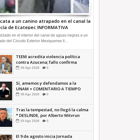
cata a un canino atrapado en el canal la
icía de Ecatepec INFORMATIVA
lizado en el interior del canal de aguas negras a un
ado del Circuito Exterior Mexiquense ll...
TEEM acredita violencia política
contra Azucena; fallo confirma
guerra sucia: Octavio Martínez
06
Ago
2026
0
INFORMATIVA
Sí, amemos y defendamos a la
UNAM + COMENTARIO A TIEMPO
06
Ago
2026
0
Tras la tempestad, no llegó la calma
* DESLINDE, por Alberto Witvrun
OPINIÓN
05
Ago
2026
0
El 9 de agosto inicia Jornada