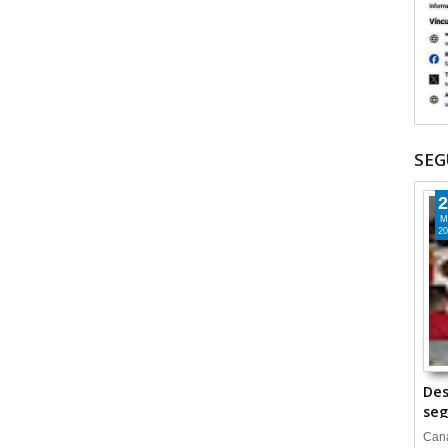
SEG
2
M
20
Des
seg
Cana