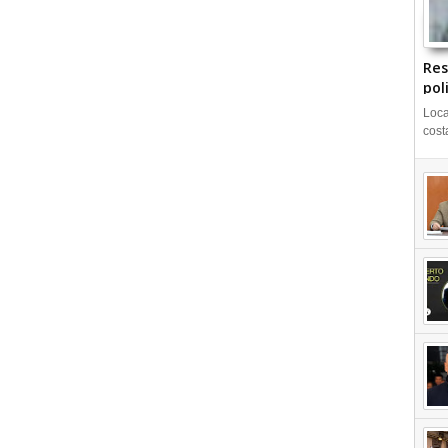
Res
pol
Loca
cost