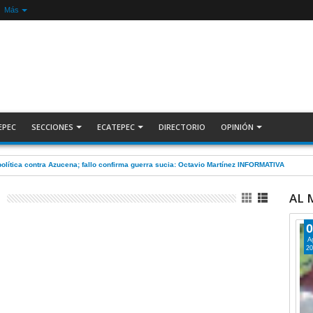
Más
EPEC
SECCIONES
ECATEPEC
DIRECTORIO
OPINIÓN
olítica contra Azucena; fallo confirma guerra sucia: Octavio Martínez INFORMATIVA
AL
0
A
20