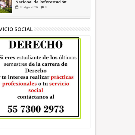
Nacional de Reforestación:
presidenta Sheinbaum +Video
05
Ago
2026
0
INFORMATIVA
VICIO SOCIAL