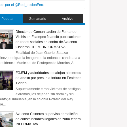
ets por el @Red_accionEmx.
Popular
Semanario
Archivo
Director de Comunicación de Fernando
Vilchis en Ecatepec financió publicaciones
en redes sociales en contra de Azucena
Cisneros: TEEM | INFORMATIVA
Finalidad de Juan Gabriel Salazar
ínez, denigrar la imagen de la entonces candidata a
residencia Municipal de Ecatepec de Morelos, A...
FGJEM y autoridades desalojan a internos
de anexo por presunta tortura en Ecatepec
+Video
Supuestamente e ran víctimas de castigos
extremos, los dejaban sin dormir y sin
ento; el inmueble, en la colonia Potrero del Rey
e...
Azucena Cisneros supervisa demolición
de construcciones ilegales en zona federal
INFORMATIVA