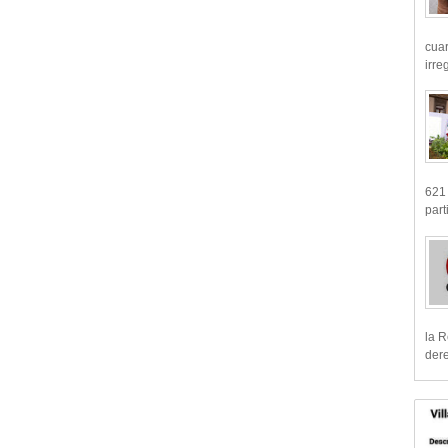
cua
irre
621 
part
la R
dere