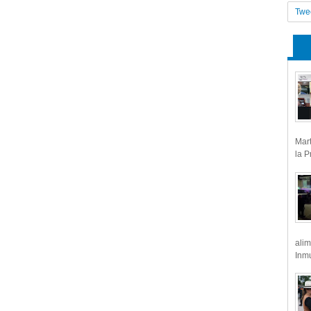
Twe
Mart
la P
alim
Inmu