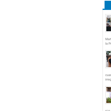
Mart
la P
cua
irre