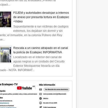
municipios en las 32 entidades | Prevén la
icipaci...
FGJEM y autoridades desalojan a internos
de anexo por presunta tortura en Ecatepec
+Video
Supuestamente e ran víctimas de castigos
extremos, los dejaban sin dormir y sin
ento; el inmueble, en la colonia Potrero del Rey
e...
Rescata a un canino atrapado en el canal
la policía de Ecatepec INFORMATIVA
Localizado en el interior del canal de
aguas negras a un costado del Circuito
Exterior Mexiquense llevaría un día
apado - NOTA INFORMAT...