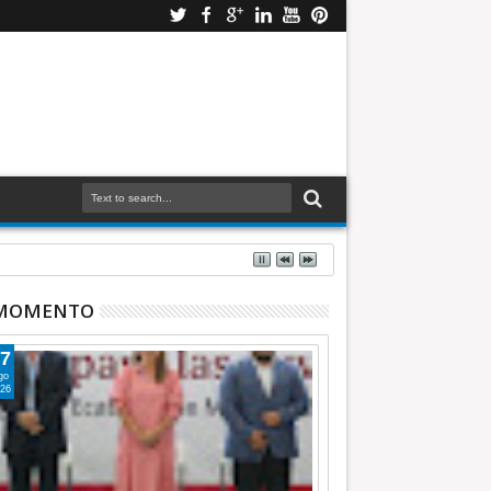
 INFORMATIVA
 MOMENTO
7
go
26