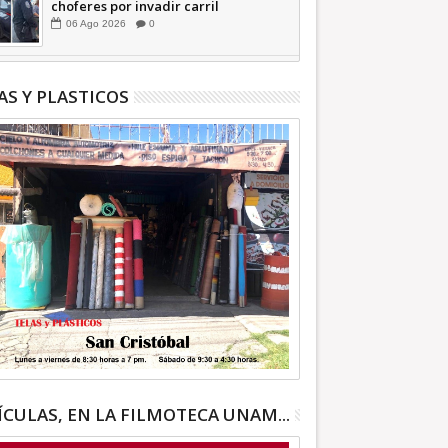
choferes por invadir carril
confinado: Ecatepec +Video |
06
Ago
2026
0
INFORMATIVA
AS Y PLASTICOS
ÍCULAS, EN LA FILMOTECA UNAM...