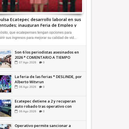
ulsa Ecatepec desarrollo laboral en sus
entudes; inauguran Feria de Empleo y
rendedores 2026 +Video |
ósito, que ecatepenses tengan opciones para
FORMATIVA
irir sus ingresos para mejorar su calidad de vid...
Son 6 los periodistas asesinados en
2026 * COMENTARIO A TIEMPO
07
Ago
2026
0
La feria de las ferias * DESLINDE, por
Alberto Witvrun
06
Ago
2026
0
Ecatepec detiene a 2 y recuperan
auto robado tras operativo con
Tecámac +Video | INFORMATIVA
06
Ago
2026
0
Operativo permite sancionar a