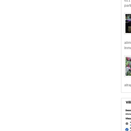
621 
part
alim
Inmu
atr