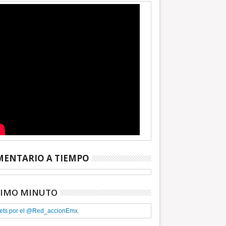
ENTARIO A TIEMPO
TIMO MINUTO
ets por el @Red_accionEmx.