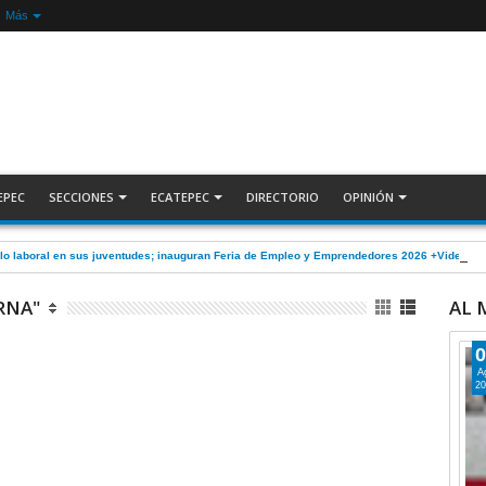
Más
EPEC
SECCIONES
ECATEPEC
DIRECTORIO
OPINIÓN
lo laboral en sus juventudes; inauguran Feria de Empleo y Emprendedores 2026 +Video |
RNA"
AL
0
A
20