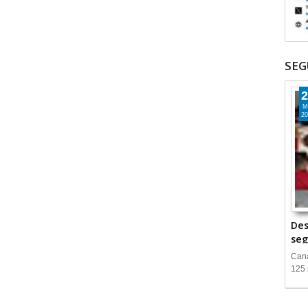
SEG
2
M
20
Des
seg
Cana
125 