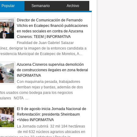
Popular
Semanario
Archivo
Director de Comunicación de Fernando
Vilchis en Ecatepec financió publicaciones
en redes sociales en contra de Azucena
Cisneros: TEEM | INFORMATIVA
Finalidad de Juan Gabriel Salazar
ínez, denigrar la imagen de la entonces candidata a
residencia Municipal de Ecatepec de Morelos, A...
Azucena Cisneros supervisa demolición
de construcciones ilegales en zona federal
INFORMATIVA
Con maquinaria pesada, trabajadores
derriban rejas y bardas, además de dos
rtos usados como bodega para los negocios
gulares NOTA ...
El 9 de agosto inicia Jornada Nacional de
Reforestación: presidenta Sheinbaum
+Video INFORMATIVA
La Jornada cubrirá 32 mil 184 hectáreas
de mil 632 núcleos agrarios ubicados en