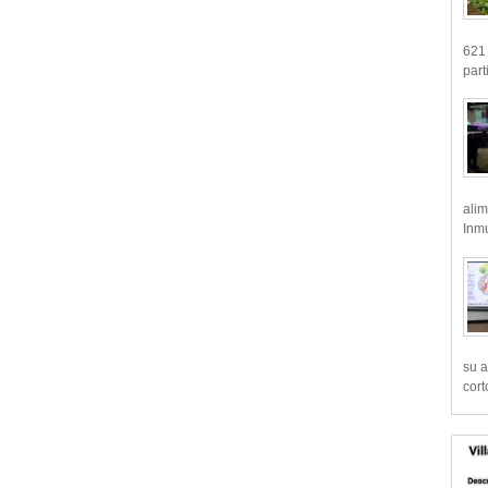
621 
part
alim
Inmu
su a
cort