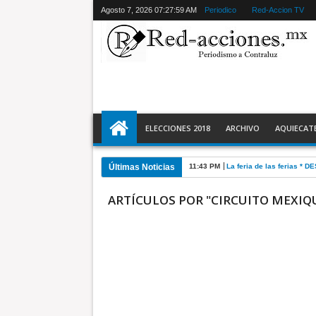
Agosto 7, 2026
07:28:00 AM
Periodico
Red-Accion TV
ELECCIONES 2018
ARCHIVO
AQUIECAT
Últimas Noticias
11:28 PM
Ecatepec detiene a 2 y r
ARTÍCULOS POR "CIRCUITO MEXIQ