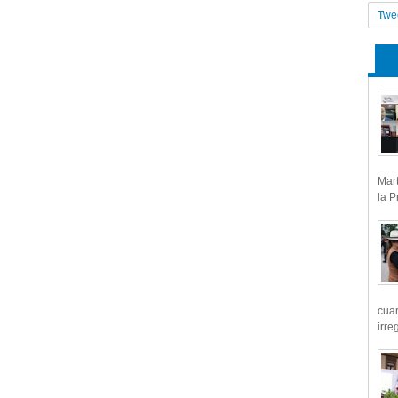
Twe
Mart
la P
cua
irre