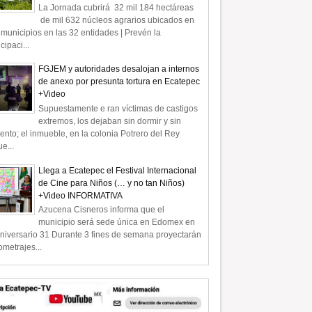
La Jornada cubrirá 32 mil 184 hectáreas
de mil 632 núcleos agrarios ubicados en
municipios en las 32 entidades | Prevén la
icipaci...
FGJEM y autoridades desalojan a internos
de anexo por presunta tortura en Ecatepec
+Video
Supuestamente e ran víctimas de castigos
extremos, los dejaban sin dormir y sin
ento; el inmueble, en la colonia Potrero del Rey
e...
Llega a Ecatepec el Festival Internacional
de Cine para Niños (… y no tan Niños)
+Video INFORMATIVA
Azucena Cisneros informa que el
municipio será sede única en Edomex en
niversario 31 Durante 3 fines de semana proyectarán
ometrajes...