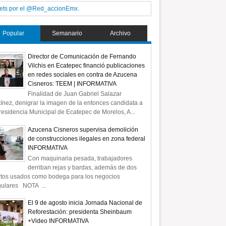
ets por el @Red_accionEmx.
Popular
Semanario
Archivo
Director de Comunicación de Fernando
Vilchis en Ecatepec financió publicaciones
en redes sociales en contra de Azucena
Cisneros: TEEM | INFORMATIVA
Finalidad de Juan Gabriel Salazar
ínez, denigrar la imagen de la entonces candidata a
residencia Municipal de Ecatepec de Morelos, A...
Azucena Cisneros supervisa demolición
de construcciones ilegales en zona federal
INFORMATIVA
Con maquinaria pesada, trabajadores
derriban rejas y bardas, además de dos
rtos usados como bodega para los negocios
gulares NOTA ...
El 9 de agosto inicia Jornada Nacional de
Reforestación: presidenta Sheinbaum
+Video INFORMATIVA