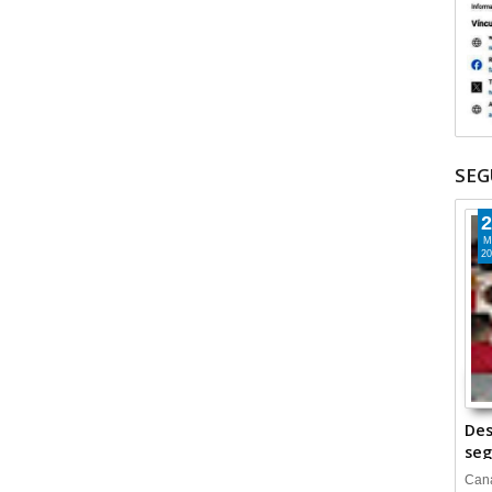
SEG
2
M
20
Des
seg
Cana