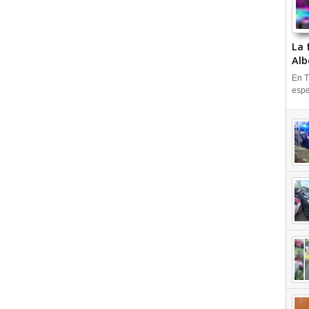
La 
Alb
En T
espe