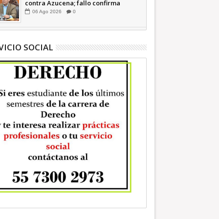
contra Azucena; fallo confirma
guerra sucia: Octavio Martínez
06
Ago
2026
0
INFORMATIVA
VICIO SOCIAL