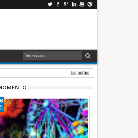
 MOMENTO
6
go
26