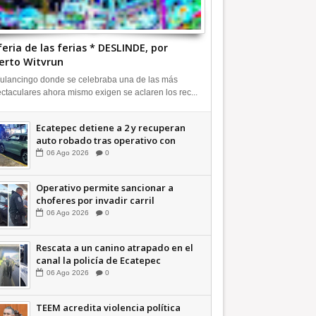
feria de las ferias * DESLINDE, por
erto Witvrun
ulancingo donde se celebraba una de las más
ctaculares ahora mismo exigen se aclaren los rec...
Ecatepec detiene a 2 y recuperan
auto robado tras operativo con
Tecámac +Video | INFORMATIVA
06
Ago
2026
0
Operativo permite sancionar a
choferes por invadir carril
confinado: Ecatepec +Video |
06
Ago
2026
0
INFORMATIVA
Rescata a un canino atrapado en el
canal la policía de Ecatepec
INFORMATIVA
06
Ago
2026
0
TEEM acredita violencia política