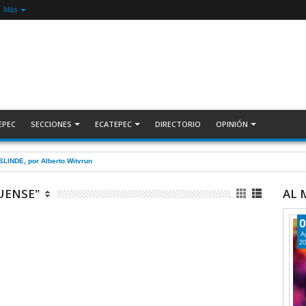
Más
EPEC
SECCIONES
ECATEPEC
DIRECTORIO
OPINIÓN
ecuperan auto robado tras operativo con Tecámac +Video | INFORMATIVA
UENSE"
AL
0
A
20