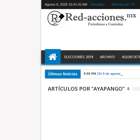
Agosto 6, 2026
10:41:43 AM
Periodico
Red-Accion TV
ELECCIONES 2018
ARCHIVO
AQUIECAT
Últimas Noticias
9:59 PM
El 9 de agosto inicia Jor
ARTÍCULOS POR "AYAPANGO"