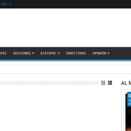
Más
EPEC
SECCIONES
ECATEPEC
DIRECTORIO
OPINIÓN
nada Nacional de Reforestación: presidenta Sheinbaum +Video INFORMATIVA
AL
0
A
20