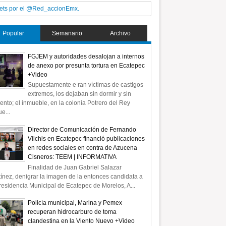
ets por el @Red_accionEmx.
Popular
Semanario
Archivo
FGJEM y autoridades desalojan a internos
de anexo por presunta tortura en Ecatepec
+Video
Supuestamente e ran víctimas de castigos
extremos, los dejaban sin dormir y sin
ento; el inmueble, en la colonia Potrero del Rey
e...
Director de Comunicación de Fernando
Vilchis en Ecatepec financió publicaciones
en redes sociales en contra de Azucena
Cisneros: TEEM | INFORMATIVA
Finalidad de Juan Gabriel Salazar
ínez, denigrar la imagen de la entonces candidata a
residencia Municipal de Ecatepec de Morelos, A...
Policía municipal, Marina y Pemex
recuperan hidrocarburo de toma
clandestina en la Viento Nuevo +Video