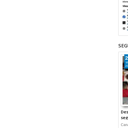
SEG
2
M
20
Des
seg
Cana