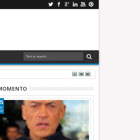
 MOMENTO
5
go
26