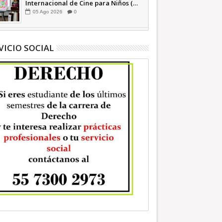
Internacional de Cine para Niños (…
y no tan Niños) +Video INFORMATIVA
05
Ago
2026
0
VICIO SOCIAL