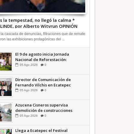
s la tempestad, no llegó la calma *
LINDE, por Alberto Witvrun OPINIÓN
 la cascada de denuncias, filtraciones que de remate
eron las exhibiciones protagónicas del ...
El 9 de agosto inicia Jornada
Nacional de Reforestación:
presidenta Sheinbaum +Video
05
Ago
2026
0
INFORMATIVA
Director de Comunicación de
Fernando Vilchis en Ecatepec
financió publicaciones en redes
05
Ago
2026
0
sociales en contra de Azucena
Cisneros: TEEM | INFORMATIVA
Azucena Cisneros supervisa
demolición de construcciones
ilegales en zona federal
05
Ago
2026
0
INFORMATIVA
Llega a Ecatepec el Festival