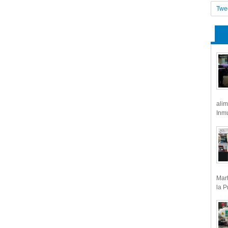
Twe
alim
Inmu
Mart
la P