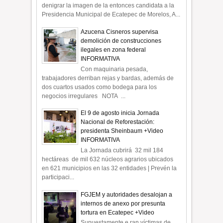
denigrar la imagen de la entonces candidata a la
Presidencia Municipal de Ecatepec de Morelos, A...
Azucena Cisneros supervisa
demolición de construcciones
ilegales en zona federal
INFORMATIVA
Con maquinaria pesada,
trabajadores derriban rejas y bardas, además de
dos cuartos usados como bodega para los
negocios irregulares NOTA ...
El 9 de agosto inicia Jornada
Nacional de Reforestación:
presidenta Sheinbaum +Video
INFORMATIVA
La Jornada cubrirá 32 mil 184
hectáreas de mil 632 núcleos agrarios ubicados
en 621 municipios en las 32 entidades | Prevén la
participaci...
FGJEM y autoridades desalojan a
internos de anexo por presunta
tortura en Ecatepec +Video
Supuestamente e ran víctimas de