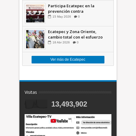
Participa Ecatepec en la
prevención contra
inundaciones en el Valle de
15
May
2026
0
México +VID
Ecatepec y Zona Oriente,
cambio total con el esfuerzo
conjunto: Azucena; retiran 21
18
Abr
2026
0
toneladas de basura *Video
Ver más de Ecatepec
Visitas
13,493,902