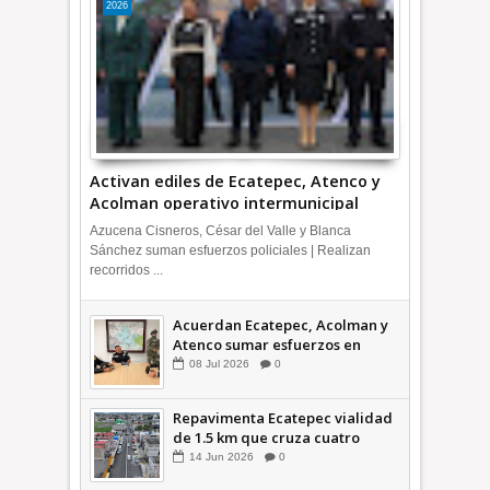
2026
Activan ediles de Ecatepec, Atenco y
Acolman operativo intermunicipal
Azucena Cisneros, César del Valle y Blanca
Sánchez suman esfuerzos policiales | Realizan
recorridos ...
Acuerdan Ecatepec, Acolman y
Atenco sumar esfuerzos en
seguridad
08
Jul
2026
0
Repavimenta Ecatepec vialidad
de 1.5 km que cruza cuatro
comunidades +Video
14
Jun
2026
0