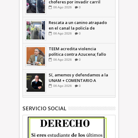
choferes por invadir carril
confinado: Ecatepec +Video |
06
Ago
2026
0
INFORMATIVA
Rescata a un canino atrapado
en el canal la policía de
Ecatepec INFORMATIVA
06
Ago
2026
0
TEEM acredita violencia
política contra Azucena; fallo
confirma guerra sucia: Octavio
06
Ago
2026
0
Martínez INFORMATIVA
Sí, amemos y defendamos a la
UNAM + COMENTARIO A
TIEMPO
06
Ago
2026
0
SERVICIO SOCIAL