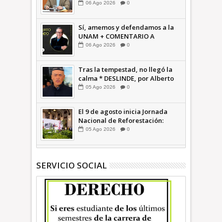
confirma guerra sucia: Octavio
06
Ago
2026
0
Martínez INFORMATIVA
Sí, amemos y defendamos a la
UNAM + COMENTARIO A
TIEMPO
06
Ago
2026
0
Tras la tempestad, no llegó la
calma * DESLINDE, por Alberto
Witvrun OPINIÓN
05
Ago
2026
0
El 9 de agosto inicia Jornada
Nacional de Reforestación:
presidenta Sheinbaum +Video
05
Ago
2026
0
INFORMATIVA
SERVICIO SOCIAL