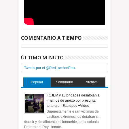
COMENTARIO A TIEMPO
ÚLTIMO MINUTO
Tweets por el @Red_accionEmx.
Popular
Semanario
Archivo
FGJEM y autoridades desalojan a
internos de anexo por presunta
tortura en Ecatepec +Video
Supuestamente e ran víctimas de
castigos extremos, los dejaban sin
dormir y sin alimento; el inmueble, en la colonia
Potrero del Rey Inmue...