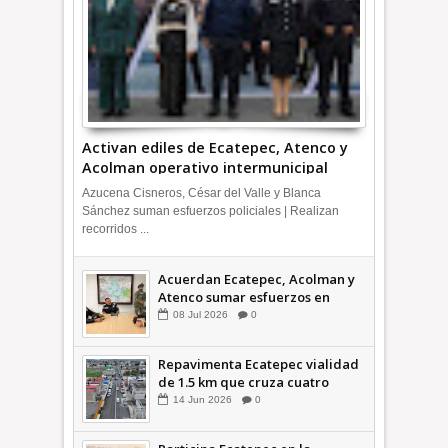
Activan ediles de Ecatepec, Atenco y
Acolman operativo intermunicipal
Azucena Cisneros, César del Valle y Blanca
Sánchez suman esfuerzos policiales | Realizan
recorridos ...
Acuerdan Ecatepec, Acolman y
Atenco sumar esfuerzos en
seguridad
08
Jul
2026
0
Repavimenta Ecatepec vialidad
de 1.5 km que cruza cuatro
comunidades +Video
14
Jun
2026
0